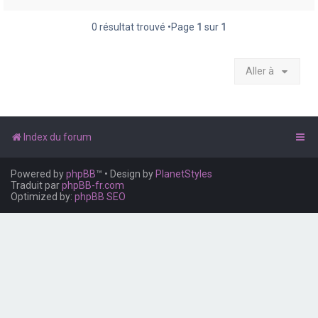
e
r
0 résultat trouvé •Page
1
sur
1
Aller à
Index du forum
Powered by
phpBB
™
• Design by
PlanetStyles
Traduit par
phpBB-fr.com
Optimized by:
phpBB SEO