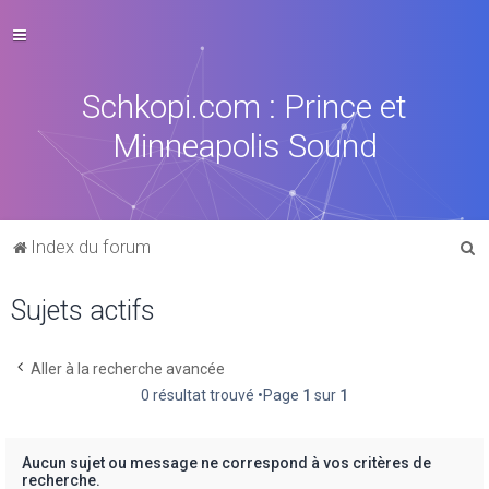
Schkopi.com : Prince et
Minneapolis Sound
R
Index du forum
e
Sujets actifs
c
h
e
Aller à la recherche avancée
0 résultat trouvé •Page
1
sur
1
r
c
h
Aucun sujet ou message ne correspond à vos critères de
recherche.