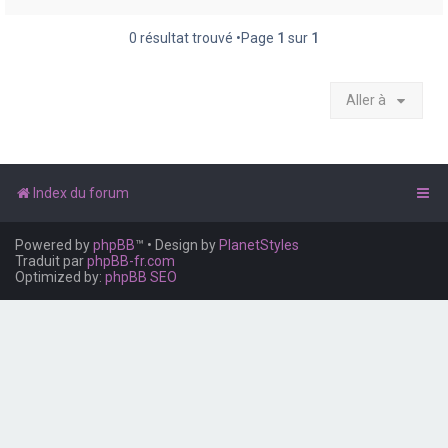
e
r
0 résultat trouvé •Page
1
sur
1
Aller à
Index du forum
Powered by
phpBB
™
• Design by
PlanetStyles
Traduit par
phpBB-fr.com
Optimized by:
phpBB SEO