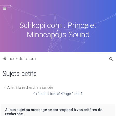
Schkopi.com : Prince et
Minneapolis Sound
R
Index du forum
e
Sujets actifs
c
h
e
Aller à la recherche avancée
0 résultat trouvé •Page
1
sur
1
r
c
h
Aucun sujet ou message ne correspond à vos critères de
recherche.