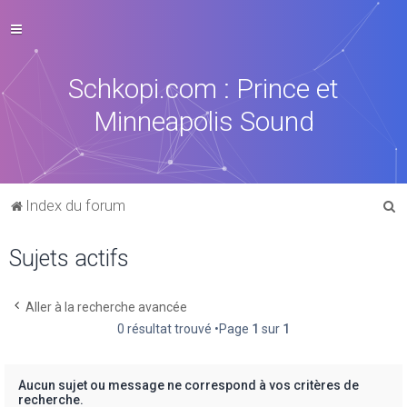
Schkopi.com : Prince et
Minneapolis Sound
R
Index du forum
e
Sujets actifs
c
h
e
Aller à la recherche avancée
0 résultat trouvé •Page
1
sur
1
r
c
h
Aucun sujet ou message ne correspond à vos critères de
recherche.