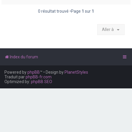
e
r
0 résultat trouvé •Page
1
sur
1
Aller à
Index du forum
Powered by
phpBB
™
• Design by
PlanetStyles
Traduit par
phpBB-fr.com
Optimized by:
phpBB SEO