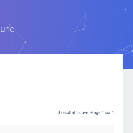
ound
0 résultat trouvé •Page
1
sur
1