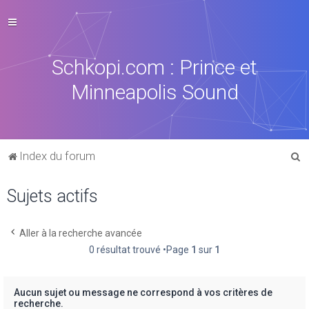
Schkopi.com : Prince et
Minneapolis Sound
R
Index du forum
e
Sujets actifs
c
h
e
Aller à la recherche avancée
0 résultat trouvé •Page
1
sur
1
r
c
h
Aucun sujet ou message ne correspond à vos critères de
recherche.