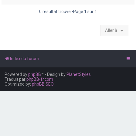
e
r
0 résultat trouvé •Page
1
sur
1
Aller à
Index du forum
Powered by
phpBB
™
• Design by
PlanetStyles
Traduit par
phpBB-fr.com
Optimized by:
phpBB SEO