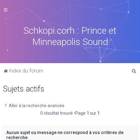
Schkopi.com : Prince et
Minneapolis Sound
R
Index du forum
e
Sujets actifs
c
h
e
Aller à la recherche avancée
0 résultat trouvé •Page
1
sur
1
r
c
h
Aucun sujet ou message ne correspond à vos critères de
recherche.