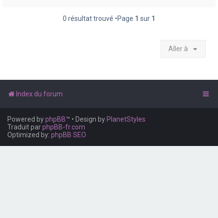
e
r
0 résultat trouvé •Page
1
sur
1
Aller à
Index du forum
Powered by
phpBB
™
• Design by
PlanetStyles
Traduit par
phpBB-fr.com
Optimized by:
phpBB SEO