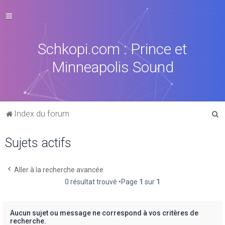
Schkopi.com : Prince et
Minneapolis Sound
R
Index du forum
e
Sujets actifs
c
h
e
Aller à la recherche avancée
0 résultat trouvé •Page
1
sur
1
r
c
h
Aucun sujet ou message ne correspond à vos critères de
recherche.