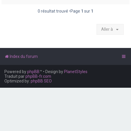
e
r
0 résultat trouvé •Page
1
sur
1
Aller à
Index du forum
Powered by
phpBB
™
• Design by
PlanetStyles
Traduit par
phpBB-fr.com
Optimized by:
phpBB SEO