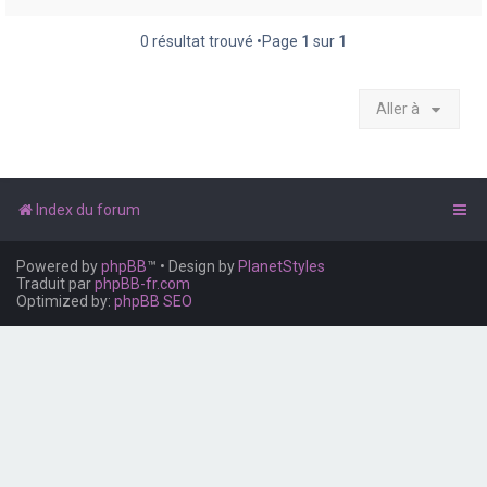
e
r
0 résultat trouvé •Page
1
sur
1
Aller à
Index du forum
Powered by
phpBB
™
• Design by
PlanetStyles
Traduit par
phpBB-fr.com
Optimized by:
phpBB SEO