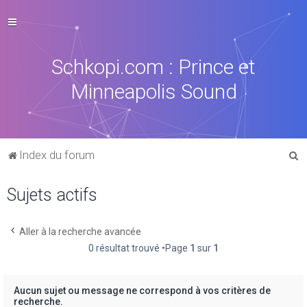
Schkopi.com : Prince et
Minneapolis Sound
R
Index du forum
e
Sujets actifs
c
h
e
Aller à la recherche avancée
0 résultat trouvé •Page
1
sur
1
r
c
h
Aucun sujet ou message ne correspond à vos critères de
recherche.