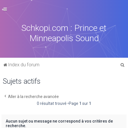
Schkopi.com : Prince et
Minneapolis Sound
R
Index du forum
e
Sujets actifs
c
h
e
Aller à la recherche avancée
0 résultat trouvé •Page
1
sur
1
r
c
h
Aucun sujet ou message ne correspond à vos critères de
recherche.