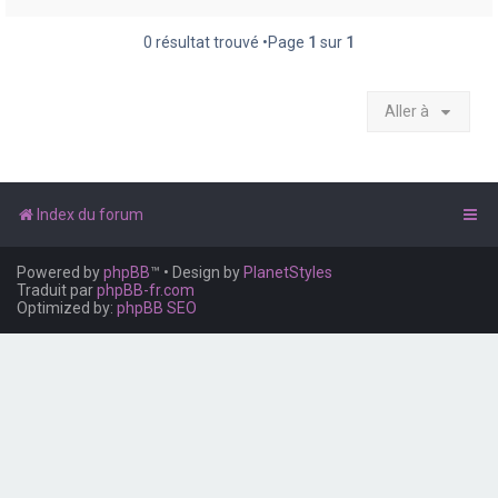
e
r
0 résultat trouvé •Page
1
sur
1
Aller à
Index du forum
Powered by
phpBB
™
• Design by
PlanetStyles
Traduit par
phpBB-fr.com
Optimized by:
phpBB SEO