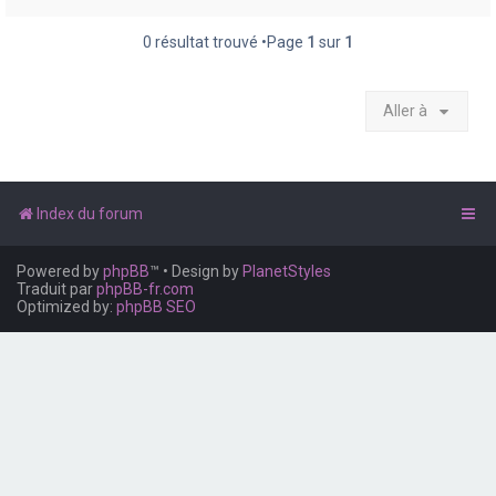
e
r
0 résultat trouvé •Page
1
sur
1
Aller à
Index du forum
Powered by
phpBB
™
• Design by
PlanetStyles
Traduit par
phpBB-fr.com
Optimized by:
phpBB SEO