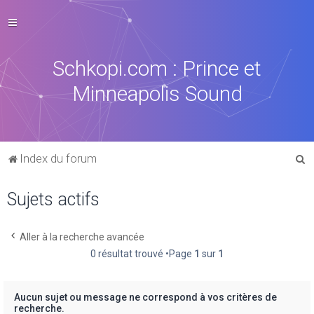
Schkopi.com : Prince et
Minneapolis Sound
R
Index du forum
e
Sujets actifs
c
h
e
Aller à la recherche avancée
0 résultat trouvé •Page
1
sur
1
r
c
h
Aucun sujet ou message ne correspond à vos critères de
recherche.