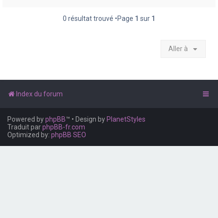
e
r
0 résultat trouvé •Page
1
sur
1
Aller à
Index du forum
Powered by
phpBB
™
• Design by
PlanetStyles
Traduit par
phpBB-fr.com
Optimized by:
phpBB SEO