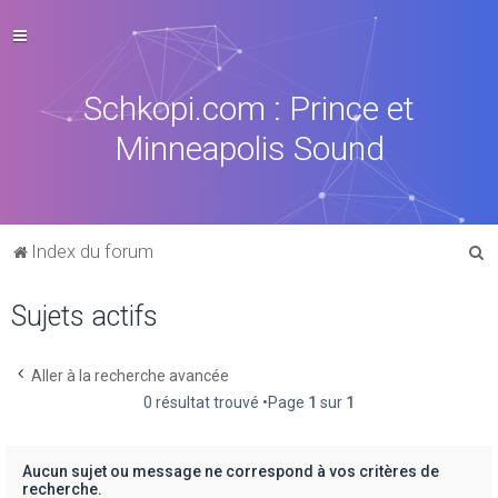
Schkopi.com : Prince et
Minneapolis Sound
R
Index du forum
e
Sujets actifs
c
h
e
Aller à la recherche avancée
0 résultat trouvé •Page
1
sur
1
r
c
h
Aucun sujet ou message ne correspond à vos critères de
recherche.