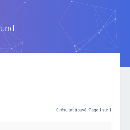
ound
0 résultat trouvé •Page
1
sur
1