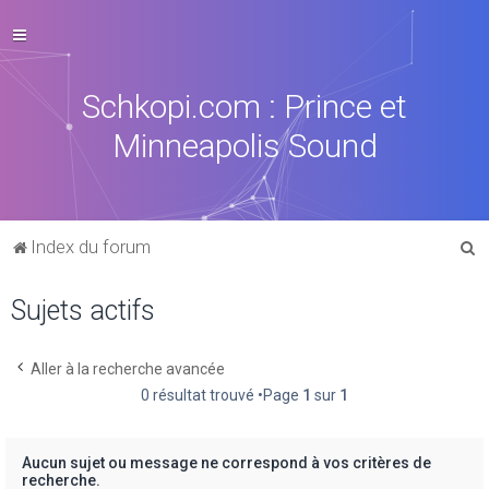
Schkopi.com : Prince et
Minneapolis Sound
R
Index du forum
e
Sujets actifs
c
h
e
Aller à la recherche avancée
0 résultat trouvé •Page
1
sur
1
r
c
h
Aucun sujet ou message ne correspond à vos critères de
recherche.