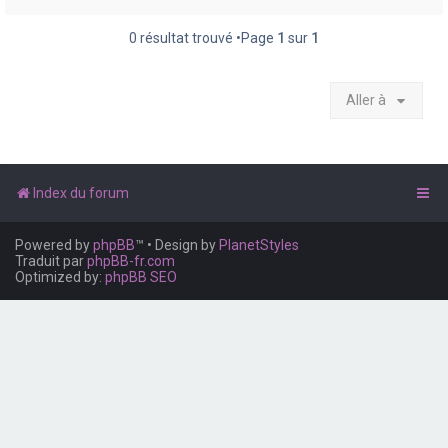
e
r
0 résultat trouvé •Page
1
sur
1
Aller à
Index du forum
Powered by
phpBB
™
• Design by
PlanetStyles
Traduit par
phpBB-fr.com
Optimized by:
phpBB SEO