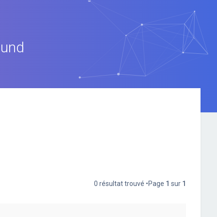
ound
0 résultat trouvé •Page
1
sur
1