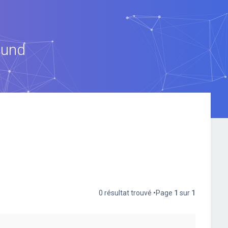
ound
0 résultat trouvé •Page
1
sur
1