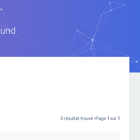
ound
0 résultat trouvé •Page
1
sur
1