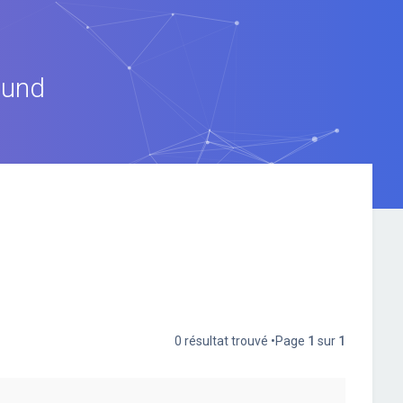
ound
0 résultat trouvé •Page
1
sur
1