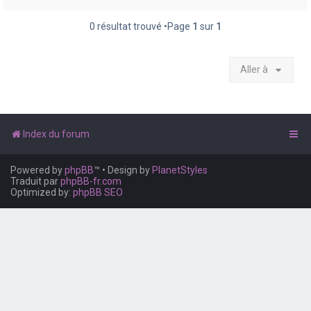
e
r
0 résultat trouvé •Page
1
sur
1
Aller à
Index du forum
Powered by
phpBB
™
• Design by
PlanetStyles
Traduit par
phpBB-fr.com
Optimized by:
phpBB SEO