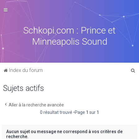
Schkopi.com : Prince et
Minneapolis Sound
R
Index du forum
e
Sujets actifs
c
h
e
Aller à la recherche avancée
0 résultat trouvé •Page
1
sur
1
r
c
h
Aucun sujet ou message ne correspond à vos critères de
recherche.