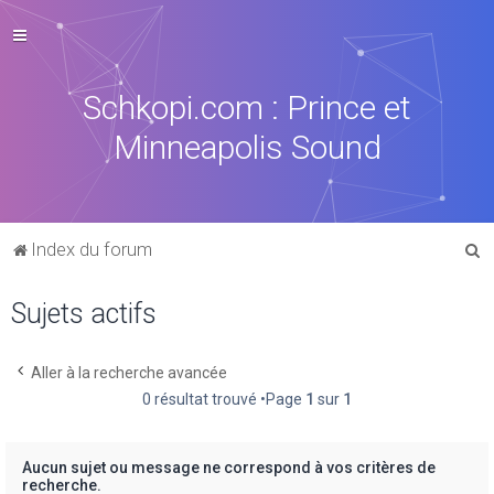
Schkopi.com : Prince et
Minneapolis Sound
R
Index du forum
e
Sujets actifs
c
h
e
Aller à la recherche avancée
0 résultat trouvé •Page
1
sur
1
r
c
h
Aucun sujet ou message ne correspond à vos critères de
recherche.