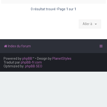
e
r
0 résultat trouvé •Page
1
sur
1
Aller à
Index du forum
Powered by
phpBB
™
• Design by
PlanetStyles
Traduit par
phpBB-fr.com
Optimized by:
phpBB SEO