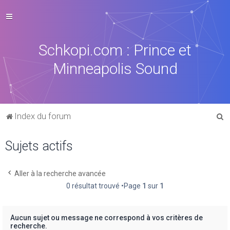
Schkopi.com : Prince et
Minneapolis Sound
R
Index du forum
e
Sujets actifs
c
h
e
Aller à la recherche avancée
0 résultat trouvé •Page
1
sur
1
r
c
h
Aucun sujet ou message ne correspond à vos critères de
recherche.