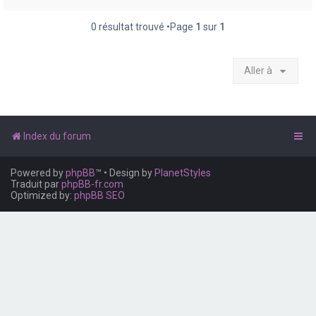
e
r
0 résultat trouvé •Page
1
sur
1
Aller à
Index du forum
Powered by
phpBB
™
• Design by
PlanetStyles
Traduit par
phpBB-fr.com
Optimized by:
phpBB SEO