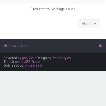
e
r
0 résultat trouvé •Page
1
sur
1
Aller à
Index du forum
Powered by
phpBB
™
• Design by
PlanetStyles
Traduit par
phpBB-fr.com
Optimized by:
phpBB SEO