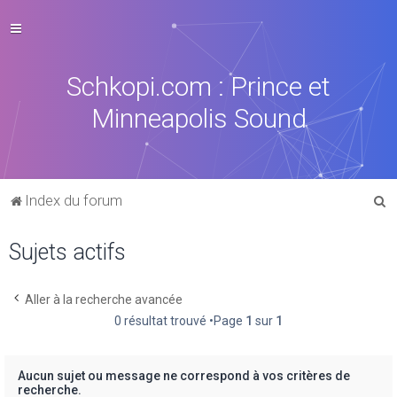
Schkopi.com : Prince et
Minneapolis Sound
R
Index du forum
e
Sujets actifs
c
h
e
Aller à la recherche avancée
0 résultat trouvé •Page
1
sur
1
r
c
h
Aucun sujet ou message ne correspond à vos critères de
recherche.