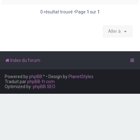
e
r
0 résultat trouvé •Page
1
sur
1
Aller à
Index du forum
Powered by
phpBB
™
• Design by
PlanetStyles
Traduit par
phpBB-fr.com
Optimized by:
phpBB SEO