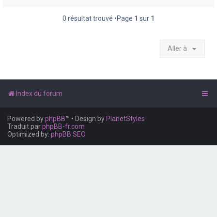
e
r
0 résultat trouvé •Page
1
sur
1
Aller à
Index du forum
Powered by
phpBB
™
• Design by
PlanetStyles
Traduit par
phpBB-fr.com
Optimized by:
phpBB SEO