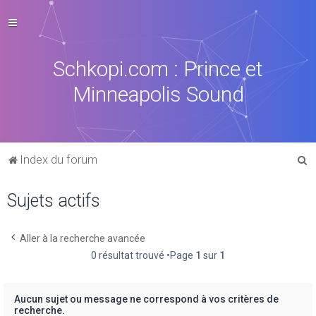
Schkopi.com : Prince et
Minneapolis Sound
R
Index du forum
e
Sujets actifs
c
h
e
Aller à la recherche avancée
0 résultat trouvé •Page
1
sur
1
r
c
h
Aucun sujet ou message ne correspond à vos critères de
recherche.