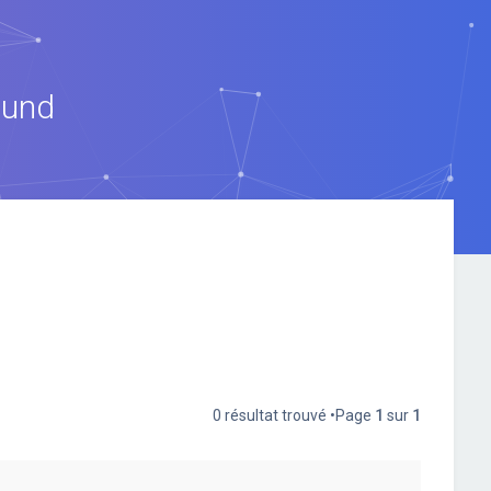
ound
0 résultat trouvé •Page
1
sur
1