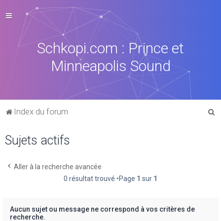
Schkopi.com : Prince et
Minneapolis Sound
R
Index du forum
e
Sujets actifs
c
h
e
Aller à la recherche avancée
0 résultat trouvé •Page
1
sur
1
r
c
h
Aucun sujet ou message ne correspond à vos critères de
recherche.