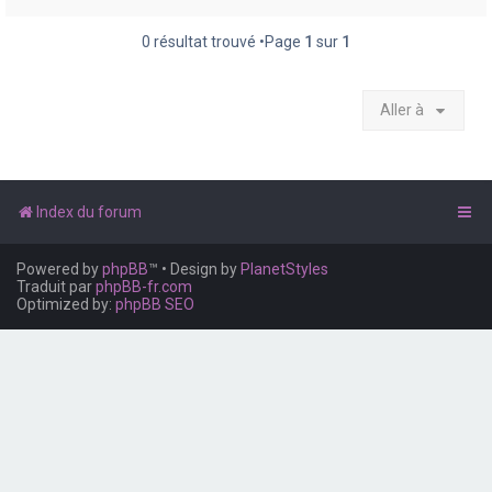
e
r
0 résultat trouvé •Page
1
sur
1
Aller à
Index du forum
Powered by
phpBB
™
• Design by
PlanetStyles
Traduit par
phpBB-fr.com
Optimized by:
phpBB SEO