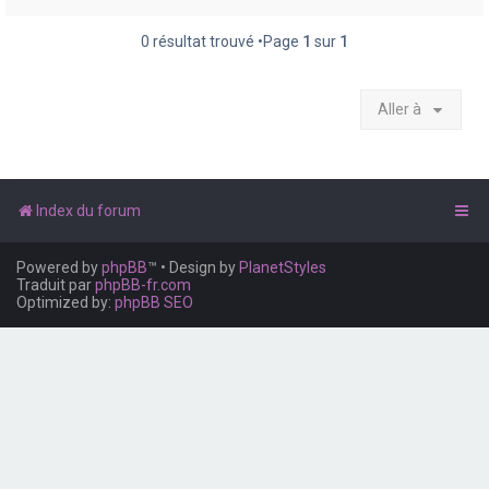
e
r
0 résultat trouvé •Page
1
sur
1
Aller à
Index du forum
Powered by
phpBB
™
• Design by
PlanetStyles
Traduit par
phpBB-fr.com
Optimized by:
phpBB SEO