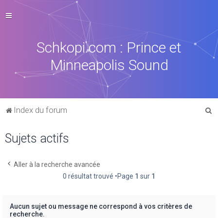
Schkopi.com : Prince et
Minneapolis Sound
R
Index du forum
e
Sujets actifs
c
h
e
Aller à la recherche avancée
0 résultat trouvé •Page
1
sur
1
r
c
h
Aucun sujet ou message ne correspond à vos critères de
recherche.