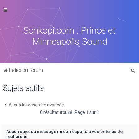
Schkopi.com : Prince et
Minneapolis Sound
R
Index du forum
e
Sujets actifs
c
h
e
Aller à la recherche avancée
0 résultat trouvé •Page
1
sur
1
r
c
h
Aucun sujet ou message ne correspond à vos critères de
recherche.