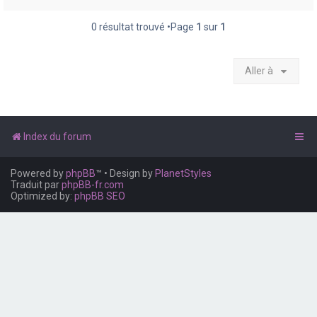
e
r
0 résultat trouvé •Page
1
sur
1
Aller à
Index du forum
Powered by
phpBB
™
• Design by
PlanetStyles
Traduit par
phpBB-fr.com
Optimized by:
phpBB SEO