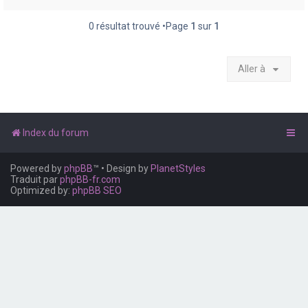
e
r
0 résultat trouvé •Page
1
sur
1
Aller à
Index du forum
Powered by
phpBB
™
• Design by
PlanetStyles
Traduit par
phpBB-fr.com
Optimized by:
phpBB SEO