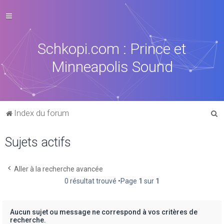
Schkopi.com : Prince et
Minneapolis Sound
R
Index du forum
e
Sujets actifs
c
h
e
Aller à la recherche avancée
0 résultat trouvé •Page
1
sur
1
r
c
h
Aucun sujet ou message ne correspond à vos critères de
recherche.