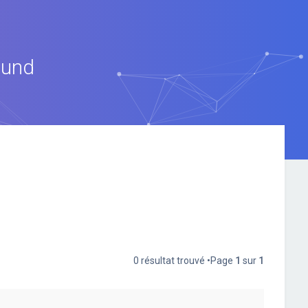
ound
0 résultat trouvé •Page
1
sur
1