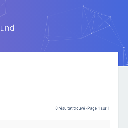
ound
0 résultat trouvé •Page
1
sur
1