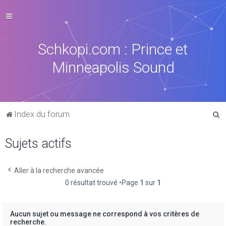
Schkopi.com : Prince et
Minneapolis Sound
R
Index du forum
e
Sujets actifs
c
h
e
Aller à la recherche avancée
0 résultat trouvé •Page
1
sur
1
r
c
h
Aucun sujet ou message ne correspond à vos critères de
recherche.