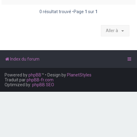
e
r
0 résultat trouvé •Page
1
sur
1
Aller à
Index du forum
Powered by
phpBB
™
• Design by
PlanetStyles
Traduit par
phpBB-fr.com
Optimized by:
phpBB SEO