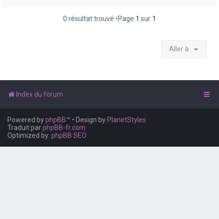
e
r
0 résultat trouvé •Page
1
sur
1
Aller à
Index du forum
Powered by
phpBB
™
• Design by
PlanetStyles
Traduit par
phpBB-fr.com
Optimized by:
phpBB SEO