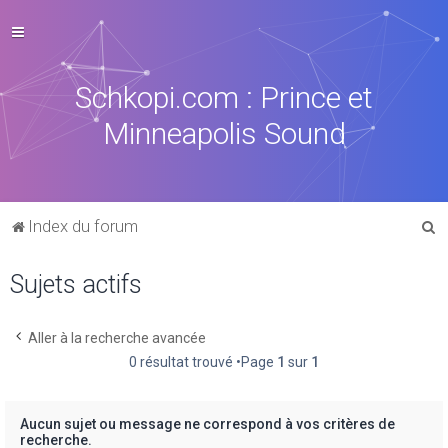
Schkopi.com : Prince et
Minneapolis Sound
R
Index du forum
e
Sujets actifs
c
h
e
Aller à la recherche avancée
0 résultat trouvé •Page
1
sur
1
r
c
h
Aucun sujet ou message ne correspond à vos critères de
recherche.