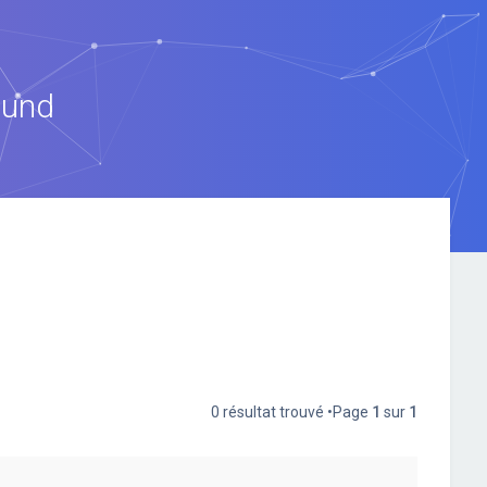
ound
0 résultat trouvé •Page
1
sur
1