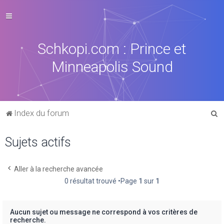
Schkopi.com : Prince et
Minneapolis Sound
R
Index du forum
e
Sujets actifs
c
h
e
Aller à la recherche avancée
0 résultat trouvé •Page
1
sur
1
r
c
h
Aucun sujet ou message ne correspond à vos critères de
recherche.