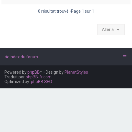
e
r
0 résultat trouvé •Page
1
sur
1
Aller à
Index du forum
Powered by
phpBB
™
• Design by
PlanetStyles
Traduit par
phpBB-fr.com
Optimized by:
phpBB SEO