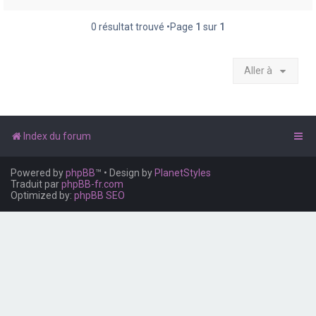
e
r
0 résultat trouvé •Page
1
sur
1
Aller à
Index du forum
Powered by
phpBB
™
• Design by
PlanetStyles
Traduit par
phpBB-fr.com
Optimized by:
phpBB SEO