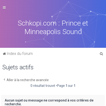
Schkopi.com : Prince et
Minneapolis Sound
R
Index du forum
e
Sujets actifs
c
h
e
Aller à la recherche avancée
0 résultat trouvé •Page
1
sur
1
r
c
h
Aucun sujet ou message ne correspond à vos critères de
recherche.