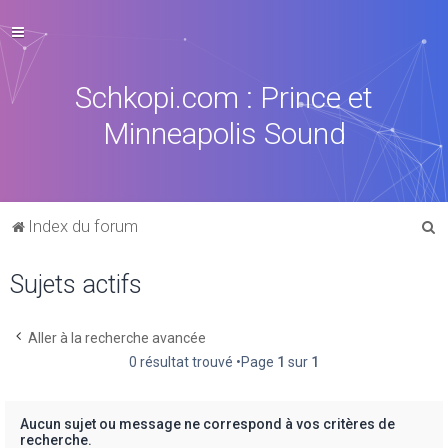
Schkopi.com : Prince et
Minneapolis Sound
R
Index du forum
e
Sujets actifs
c
h
e
Aller à la recherche avancée
0 résultat trouvé •Page
1
sur
1
r
c
h
Aucun sujet ou message ne correspond à vos critères de
recherche.