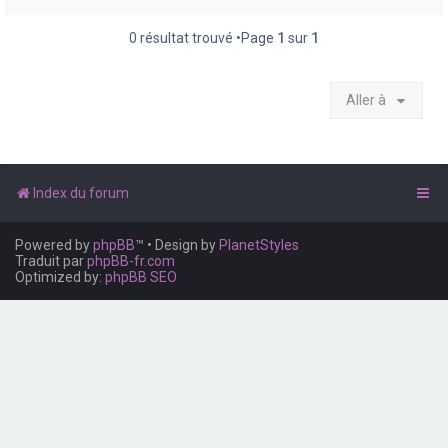
e
r
0 résultat trouvé •Page
1
sur
1
Aller à
Index du forum
Powered by
phpBB
™
• Design by
PlanetStyles
Traduit par
phpBB-fr.com
Optimized by:
phpBB SEO