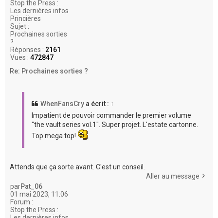
Stop the Press :
Les dernières infos
Princières
Sujet :
Prochaines sorties
?
Réponses :
2161
Vues :
472847
Re: Prochaines sorties ?
WhenFansCry
a écrit :
↑
Impatient de pouvoir commander le premier volume
"the vault series vol.1". Super projet. L'estate cartonne.
Top mega top!
Attends que ça sorte avant. C'est un conseil.
Aller au message
par
Pat_06
01 mai 2023, 11:06
Forum :
Stop the Press :
Les dernières infos