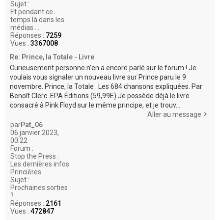
Sujet :
Et pendant ce
temps là dans les
médias ...
Réponses :
7259
Vues :
3367008
Re: Prince, la Totale - Livre
Curieusement personne n'en a encore parlé sur le forum ! Je
voulais vous signaler un nouveau livre sur Prince paru le 9
novembre. Prince, la Totale . Les 684 chansons expliquées. Par
Benoît Clerc. EPA Éditions (59,99E) Je possède déjà le livre
consacré à Pink Floyd sur le même principe, et je trouv...
Aller au message
par
Pat_06
06 janvier 2023,
00:22
Forum :
Stop the Press :
Les dernières infos
Princières
Sujet :
Prochaines sorties
?
Réponses :
2161
Vues :
472847