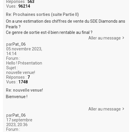
Réponses :
563
Vues :
96214
Re: Prochaines sorties (suite Partie II)
On a une estimation des chiffres de vente du SDE Diamonds ans
Pearls ?
Ce genre de sortie est-il bien rentable au final ?
Aller au message
par
Pat_06
05 novembre 2023,
14:14
Forum :
Hello ! Présentation
Sujet :
nouvelle venue!
Réponses :
7
Vues :
1748
Re: nouvelle venue!
Bienvenue !
Aller au message
par
Pat_06
17 septembre
2023, 20:36
Forum :