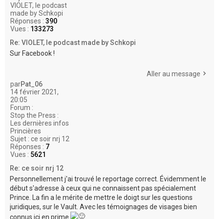
VIOLET, le podcast
made by Schkopi
Réponses :
390
Vues :
133273
Re: VIOLET, le podcast made by Schkopi
Sur Facebook !
Aller au message
par
Pat_06
14 février 2021,
20:05
Forum :
Stop the Press :
Les dernières infos
Princières
Sujet :
ce soir nrj 12
Réponses :
7
Vues :
5621
Re: ce soir nrj 12
Personnellement j'ai trouvé le reportage correct. Évidemment le
début s'adresse à ceux qui ne connaissent pas spécialement
Prince. La fin a le mérite de mettre le doigt sur les questions
juridiques, sur le Vault. Avec les témoignages de visages bien
connus ici en prime
.