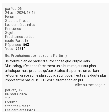
e
r
par
Pat_06
24 avril 2024, 18:45
Forum :
Stop the Press :
Les dernières infos
Princières
Sujet :
Prochaines sorties
(suite Partie II)
Réponses :
563
Vues :
96214
Re: Prochaines sorties (suite Partie II)
Je trouve bien de parler d'autre chose que Purple Rain.
Musicology n'est pas forcément un album majeur sur plan
artistique mais je pense qu'aux States, il a permis un certain
retour en grâce sur le plan public et critique. Il est sans doute plus
important là bas qu'ici. Et il est clairement bien plu...
Aller au message
par
Pat_06
06 mars 2024,
21:11
Forum :
Stop the Press :
Les dernières infos