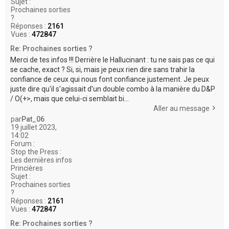
Sujet :
Prochaines sorties
?
Réponses :
2161
Vues :
472847
Re: Prochaines sorties ?
Merci de tes infos !!! Derrière le Hallucinant : tu ne sais pas ce qui
se cache, exact ? Si, si, mais je peux rien dire sans trahir la
confiance de ceux qui nous font confiance justement. Je peux
juste dire qu'il s'agissait d'un double combo à la manière du D&P
/ O(+>, mais que celui-ci semblait bi...
Aller au message
par
Pat_06
19 juillet 2023,
14:02
Forum :
Stop the Press :
Les dernières infos
Princières
Sujet :
Prochaines sorties
?
Réponses :
2161
Vues :
472847
Re: Prochaines sorties ?