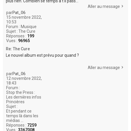
plus rien. Combien se temps à t il pass...
Aller au message
par
Pat_06
15 novembre 2022,
10:53
Forum :
Musique
Sujet :
The Cure
Réponses :
199
Vues :
96965
Re: The Cure
Le nouvel album est prévu pour quand ?
Aller au message
par
Pat_06
12 novembre 2022,
18:43
Forum :
Stop the Press :
Les dernières infos
Princières
Sujet :
Et pendant ce
temps là dans les
médias ...
Réponses :
7259
Vues :
3367008