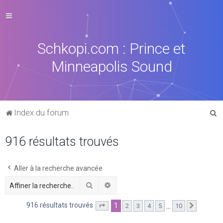
Schkopi.com : Prince et
Minneapolis Sound
R
Index du forum
e
916 résultats trouvés
c
h
e
Aller à la recherche avancée
r
Rechercher
Recherche avancée
c
916 résultats trouvés
1
…
2
3
4
5
10
Page
1
sur
10
Suivante
h