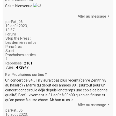
Salut, bienvenue
Aller au message
par
Pat_06
10 août 2023,
13:57
Forum :
Stop the Press :
Les dernières infos
Princières
Sujet :
Prochaines sorties
?
Réponses :
2161
Vues :
472847
Re: Prochaines sorties ?
Un concert de 84... Il n'y aurait pas plus récent (genre Zénith 98
au hasard) ? Marre du début des années 80... (surtout pour un
concert dont circule déjà depuis longtemps une copie de bonne
qualité) Bref... vivement le 31 août à 00h00 qu'on en finisse et
qu'on passe à autre chose. Ah bon tu as le ...
Aller au message
par
Pat_06
10 août 2023,