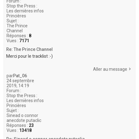
Forum :
Stop the Press :
Les dernières infos
Princières
Sujet :
The Prince
Channel
Réponses :
8
Vues :
7171
Re: The Prince Channel
Merci pour le tracklist :-)
Aller au message
par
Pat_06
24 septembre
2019, 14:19
Forum :
Stop the Press :
Les dernières infos
Princières
Sujet :
Sinead o connor
anecdote putaclic
Réponses :
23
Vues :
13418
Re: Sinead o connor anecdote putaclic