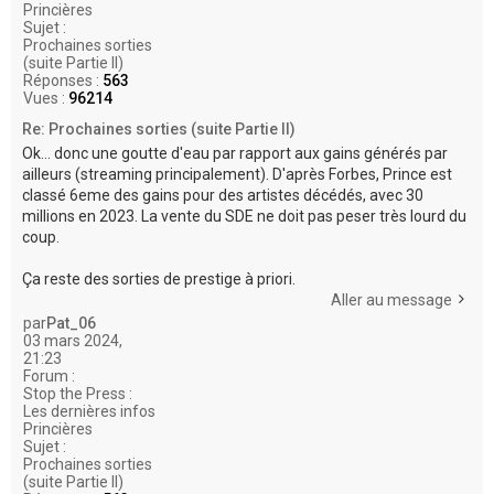
Princières
Sujet :
Prochaines sorties
(suite Partie II)
Réponses :
563
Vues :
96214
Re: Prochaines sorties (suite Partie II)
Ok... donc une goutte d'eau par rapport aux gains générés par
ailleurs (streaming principalement). D'après Forbes, Prince est
classé 6eme des gains pour des artistes décédés, avec 30
millions en 2023. La vente du SDE ne doit pas peser très lourd du
coup.
Ça reste des sorties de prestige à priori.
Aller au message
par
Pat_06
03 mars 2024,
21:23
Forum :
Stop the Press :
Les dernières infos
Princières
Sujet :
Prochaines sorties
(suite Partie II)