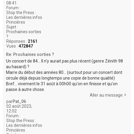
08:41
Forum :
Stop the Press :
Les dernières infos
Princières
Sujet :
Prochaines sorties
?
Réponses :
2161
Vues :
472847
Re: Prochaines sorties ?
Un concert de 84... Il n'y aurait pas plus récent (genre Zénith 98
au hasard) ?
Marre du début des années 80... (surtout pour un concert dont
circule déjà depuis longtemps une copie de bonne qualité)
Bref... vivement le 31 août à 00h00 qu'on en finisse et qu'on
passe à autre chose.
Aller au message
par
Pat_06
02 août 2023,
12:02
Forum :
Stop the Press :
Les dernières infos
Princières