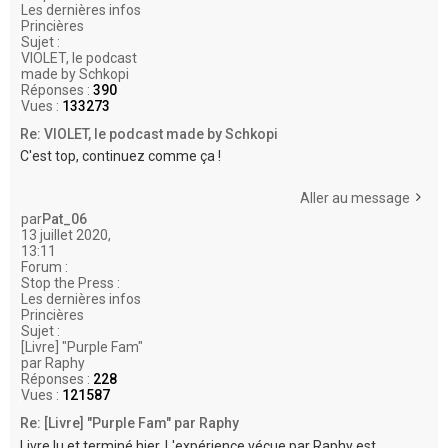
Les dernières infos
Princières
Sujet :
VIOLET, le podcast
made by Schkopi
Réponses :
390
Vues :
133273
Re: VIOLET, le podcast made by Schkopi
C'est top, continuez comme ça !
Aller au message
par
Pat_06
13 juillet 2020,
13:11
Forum :
Stop the Press :
Les dernières infos
Princières
Sujet :
[Livre] "Purple Fam"
par Raphy
Réponses :
228
Vues :
121587
Re: [Livre] "Purple Fam" par Raphy
Livre lu et terminé hier. L'expérience vécue par Raphy est