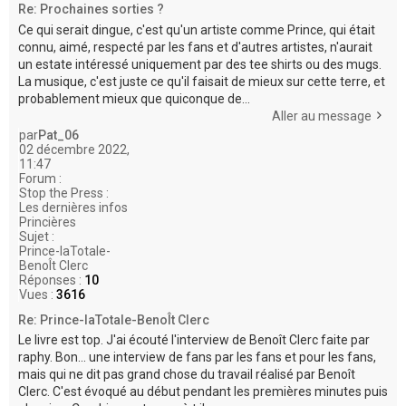
Re: Prochaines sorties ?
Ce qui serait dingue, c'est qu'un artiste comme Prince, qui était
connu, aimé, respecté par les fans et d'autres artistes, n'aurait
un estate intéressé uniquement par des tee shirts ou des mugs.
La musique, c'est juste ce qu'il faisait de mieux sur cette terre, et
probablement mieux que quiconque de...
Aller au message
par
Pat_06
02 décembre 2022,
11:47
Forum :
Stop the Press :
Les dernières infos
Princières
Sujet :
Prince-laTotale-
BenoÎt Clerc
Réponses :
10
Vues :
3616
Re: Prince-laTotale-BenoÎt Clerc
Le livre est top. J'ai écouté l'interview de Benoît Clerc faite par
raphy. Bon... une interview de fans par les fans et pour les fans,
mais qui ne dit pas grand chose du travail réalisé par Benoît
Clerc. C'est évoqué au début pendant les premières minutes puis