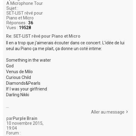
A Microphone Tour
Sujet :
SET-LIST rêvé pour
Piano et Micro
Réponses :
36
Vues :
19528
Re: SET-LIST rêvé pour Piano et Micro
Il en a trop que j'aimerais écouter dans ce concert. L'idée de lui
seul au Piano ça me plait, ça donne un coté intime:
Something in the water
God
Venus de Milo
Curious Child
Diamonds&Pearls
If I was your girlfriend
Darling Nikki
...
Aller au message
par
Purple Brain
10 novembre 2015,
19:04
Forum :