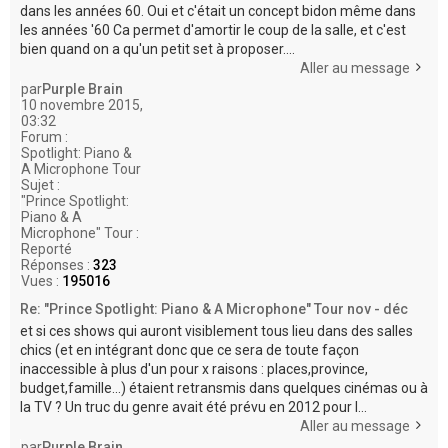
dans les années 60. Oui et c'était un concept bidon même dans
les années '60 Ca permet d'amortir le coup de la salle, et c'est
bien quand on a qu'un petit set à proposer....
Aller au message
par
Purple Brain
10 novembre 2015,
03:32
Forum :
Spotlight: Piano &
A Microphone Tour
Sujet :
"Prince Spotlight:
Piano & A
Microphone" Tour :
Reporté
Réponses :
323
Vues :
195016
Re: "Prince Spotlight: Piano & A Microphone" Tour nov - déc
et si ces shows qui auront visiblement tous lieu dans des salles
chics (et en intégrant donc que ce sera de toute façon
inaccessible à plus d'un pour x raisons : places,province,
budget,famille...) étaient retransmis dans quelques cinémas ou à
la TV ? Un truc du genre avait été prévu en 2012 pour l...
Aller au message
par
Purple Brain