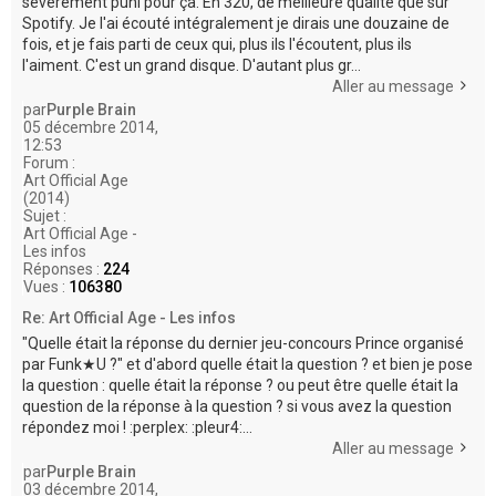
sévèrement puni pour ça. En 320, de meilleure qualité que sur
Spotify. Je l'ai écouté intégralement je dirais une douzaine de
fois, et je fais parti de ceux qui, plus ils l'écoutent, plus ils
l'aiment. C'est un grand disque. D'autant plus gr...
Aller au message
par
Purple Brain
05 décembre 2014,
12:53
Forum :
Art Official Age
(2014)
Sujet :
Art Official Age -
Les infos
Réponses :
224
Vues :
106380
Re: Art Official Age - Les infos
"Quelle était la réponse du dernier jeu-concours Prince organisé
par Funk★U ?" et d'abord quelle était la question ? et bien je pose
la question : quelle était la réponse ? ou peut être quelle était la
question de la réponse à la question ? si vous avez la question
répondez moi ! :perplex: :pleur4:...
Aller au message
par
Purple Brain
03 décembre 2014,