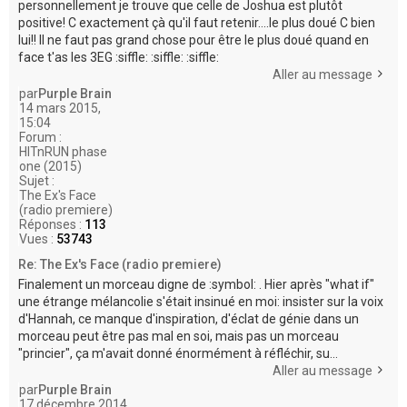
personnellement je trouve que celle de Joshua est plutôt
positive! C exactement çà qu'il faut retenir....le plus doué C bien
lui!! Il ne faut pas grand chose pour être le plus doué quand en
face t'as les 3EG :siffle: :siffle: :siffle:
Aller au message
par
Purple Brain
14 mars 2015,
15:04
Forum :
HITnRUN phase
one (2015)
Sujet :
The Ex's Face
(radio premiere)
Réponses :
113
Vues :
53743
Re: The Ex's Face (radio premiere)
Finalement un morceau digne de :symbol: . Hier après "what if"
une étrange mélancolie s'était insinué en moi: insister sur la voix
d'Hannah, ce manque d'inspiration, d'éclat de génie dans un
morceau peut être pas mal en soi, mais pas un morceau
"princier", ça m'avait donné énormément à réfléchir, su...
Aller au message
par
Purple Brain
17 décembre 2014,