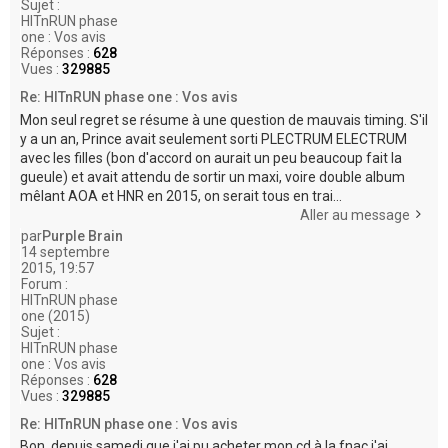
Sujet :
HITnRUN phase
one : Vos avis
Réponses :
628
Vues :
329885
Re: HITnRUN phase one : Vos avis
Mon seul regret se résume à une question de mauvais timing. S'il
y a un an, Prince avait seulement sorti PLECTRUM ELECTRUM
avec les filles (bon d'accord on aurait un peu beaucoup fait la
gueule) et avait attendu de sortir un maxi, voire double album
mêlant AOA et HNR en 2015, on serait tous en trai...
Aller au message
par
Purple Brain
14 septembre
2015, 19:57
Forum :
HITnRUN phase
one (2015)
Sujet :
HITnRUN phase
one : Vos avis
Réponses :
628
Vues :
329885
Re: HITnRUN phase one : Vos avis
Bon, depuis samedi que j'ai pu acheter mon cd à la fnac j'ai