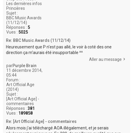
Les dernières infos
Princières
Sujet :
BBC Music Awards
(11/12/14)
Réponses :
5
Vues :
5025
Re: BBC Music Awards (11/12/14)
Heureusement que P n'est pas allé, le voir à coté des one
direction ça m'aurais été insupportable ^^
Aller au message
par
Purple Brain
11 décembre 2014,
05:44
Forum :
Art Official Age
(2014)
Sujet :
[Art Official Age] -
commentaires
Réponses :
381
Vues :
189858
Re: [Art Official Age] - commentaires
Alors mois j'ai téléchargé AOA illégalement, et je serais