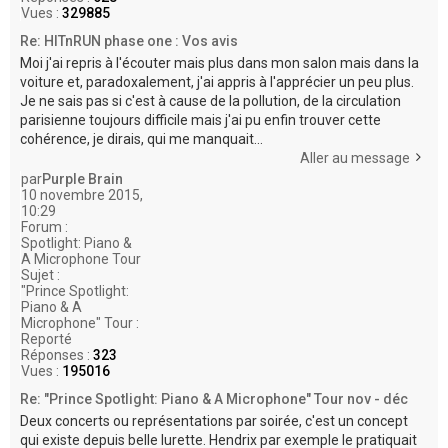
Vues :
329885
Re: HITnRUN phase one : Vos avis
Moi j'ai repris à l'écouter mais plus dans mon salon mais dans la
voiture et, paradoxalement, j'ai appris à l'apprécier un peu plus.
Je ne sais pas si c'est à cause de la pollution, de la circulation
parisienne toujours difficile mais j'ai pu enfin trouver cette
cohérence, je dirais, qui me manquait...
Aller au message
par
Purple Brain
10 novembre 2015,
10:29
Forum :
Spotlight: Piano &
A Microphone Tour
Sujet :
"Prince Spotlight:
Piano & A
Microphone" Tour :
Reporté
Réponses :
323
Vues :
195016
Re: "Prince Spotlight: Piano & A Microphone" Tour nov - déc
Deux concerts ou représentations par soirée, c'est un concept
qui existe depuis belle lurette. Hendrix par exemple le pratiquait