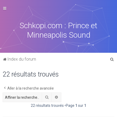
Schkopi.com : Prince et
Minneapolis Sound
R
Index du forum
e
22 résultats trouvés
c
h
e
Aller à la recherche avancée
r
Rechercher
Recherche avancée
c
22 résultats trouvés •Page
1
sur
1
h