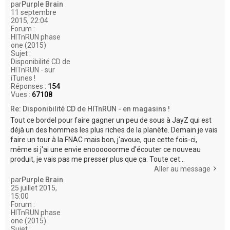
par
Purple Brain
11 septembre
2015, 22:04
Forum :
HITnRUN phase
one (2015)
Sujet :
Disponibilité CD de
HITnRUN - sur
iTunes !
Réponses :
154
Vues :
67108
Re: Disponibilité CD de HITnRUN - en magasins !
Tout ce bordel pour faire gagner un peu de sous à JayZ qui est
déjà un des hommes les plus riches de la planète. Demain je vais
faire un tour à la FNAC mais bon, j'avoue, que cette fois-ci,
même si j'ai une envie enoooooorme d'écouter ce nouveau
produit, je vais pas me presser plus que ça. Toute cet...
Aller au message
par
Purple Brain
25 juillet 2015,
15:00
Forum :
HITnRUN phase
one (2015)
Sujet :