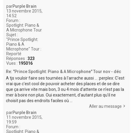
e
par
Purple Brain
r
13 novembre 2015,
14:52
Forum :
Spotlight: Piano &
A Microphone Tour
Sujet :
"Prince Spotlight:
Piano & A
Microphone" Tour :
Reporté
Réponses :
323
Vues :
195016
Re: "Prince Spotlight: Piano & A Microphone" Tour nov - déc
A tjs vouloir faire ses tournées à l'arrache aussi ... :perplex: C'est
vrai que c'est cool de pouvoir acheter des places et de se dire
que ça arrive vite mais bon, 3 ou 4 mois d'attente ce n'est pas la
mer à boire non plus. Oui exactement, d'autant plus qu'il ne
choisit pas des endroits faciles où ...
Aller au message
par
Purple Brain
11 novembre 2015,
19:59
Forum :
Spotlight: Piano &