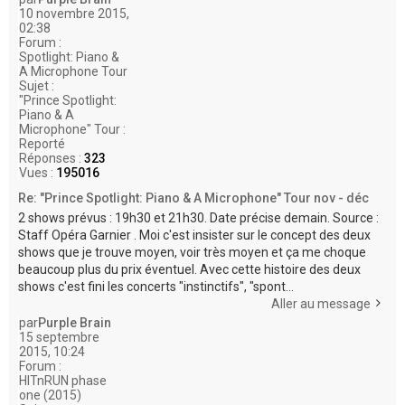
10 novembre 2015,
02:38
Forum :
Spotlight: Piano &
A Microphone Tour
Sujet :
"Prince Spotlight:
Piano & A
Microphone" Tour :
Reporté
Réponses :
323
Vues :
195016
Re: "Prince Spotlight: Piano & A Microphone" Tour nov - déc
2 shows prévus : 19h30 et 21h30. Date précise demain. Source :
Staff Opéra Garnier . Moi c'est insister sur le concept des deux
shows que je trouve moyen, voir très moyen et ça me choque
beaucoup plus du prix éventuel. Avec cette histoire des deux
shows c'est fini les concerts "instinctifs", "spont...
Aller au message
par
Purple Brain
15 septembre
2015, 10:24
Forum :
HITnRUN phase
one (2015)