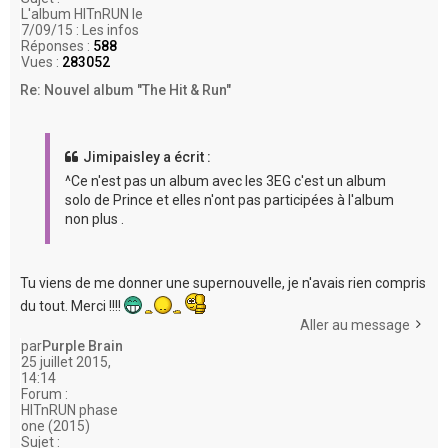
L'album HITnRUN le
7/09/15 : Les infos
Réponses :
588
Vues :
283052
Re: Nouvel album "The Hit & Run"
Jimipaisley a écrit :
^Ce n'est pas un album avec les 3EG c'est un album
solo de Prince et elles n'ont pas participées à l'album
non plus .
Tu viens de me donner une supernouvelle, je n'avais rien compris
du tout. Merci !!!!
Aller au message
par
Purple Brain
25 juillet 2015,
14:14
Forum :
HITnRUN phase
one (2015)
Sujet :