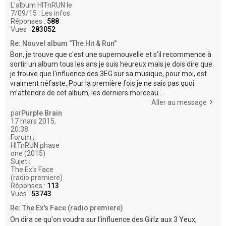
L'album HITnRUN le
7/09/15 : Les infos
Réponses :
588
Vues :
283052
Re: Nouvel album "The Hit & Run"
Bon, je trouve que c'est une supernouvelle et s'il recommence à
sortir un album tous les ans je suis heureux mais je dois dire que
je trouve que l'influence des 3EG sur sa musique, pour moi, est
vraiment néfaste. Pour la première fois je ne sais pas quoi
m'attendre de cet album, les derniers morceau...
Aller au message
par
Purple Brain
17 mars 2015,
20:38
Forum :
HITnRUN phase
one (2015)
Sujet :
The Ex's Face
(radio premiere)
Réponses :
113
Vues :
53743
Re: The Ex's Face (radio premiere)
On dira ce qu'on voudra sur l'influence des Girlz aux 3 Yeux,