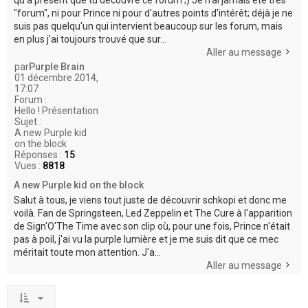
"forum", ni pour Prince ni pour d'autres points d'intérêt; déjà je ne
suis pas quelqu'un qui intervient beaucoup sur les forum, mais
en plus j'ai toujours trouvé que sur...
Aller au message
par
Purple Brain
01 décembre 2014,
17:07
Forum :
Hello ! Présentation
Sujet :
A new Purple kid
on the block
Réponses :
15
Vues :
8818
A new Purple kid on the block
Salut à tous, je viens tout juste de découvrir schkopi et donc me
voilà. Fan de Springsteen, Led Zeppelin et The Cure à l'apparition
de Sign'O'The Time avec son clip où, pour une fois, Prince n'était
pas à poil, j'ai vu la purple lumière et je me suis dit que ce mec
méritait toute mon attention. J'a...
Aller au message