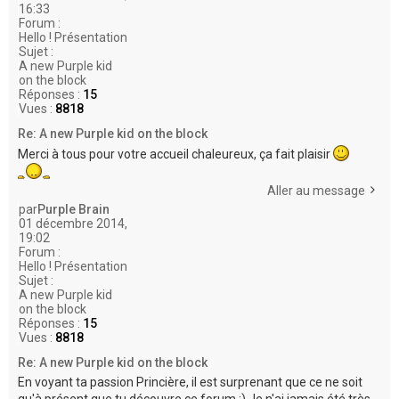
16:33
Forum :
Hello ! Présentation
Sujet :
A new Purple kid
on the block
Réponses :
15
Vues :
8818
Re: A new Purple kid on the block
Merci à tous pour votre accueil chaleureux, ça fait plaisir
Aller au message
par
Purple Brain
01 décembre 2014,
19:02
Forum :
Hello ! Présentation
Sujet :
A new Purple kid
on the block
Réponses :
15
Vues :
8818
Re: A new Purple kid on the block
En voyant ta passion Princière, il est surprenant que ce ne soit
qu'à présent que tu découvre ce forum ;) Je n'ai jamais été très