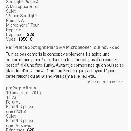
Spotlight: Piano &
A Microphone Tour
Sujet :
"Prince Spotlight:
Piano & A
Microphone" Tour :
Reporté
Réponses :
323
Vues :
195016
Re: "Prince Spotlight: Piano & A Microphone" Tour nov - déc
Tu n'as pas compris le concept visiblement. Il s'agit d'une
performance piano/voix dans un bel endroit, pas d'un concert
best of ni d'une fête funky. Autant je comprends qu'on puisse se
plaindre d'un 2 shows 1 nite au Zénith (que j'ai boycotté pour
cette raison) ou au Grand Palais (mais le lieu éta...
Aller au message
par
Purple Brain
10 novembre 2015,
11:23
Forum :
HITnRUN phase
one (2015)
Sujet :
HITnRUN phase
one : Vos avis
Réponses :
628