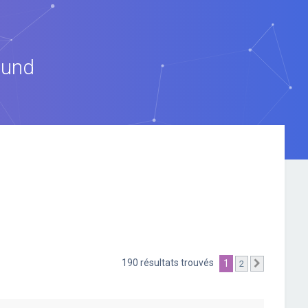
ound
190 résultats trouvés
1
2
Suivante