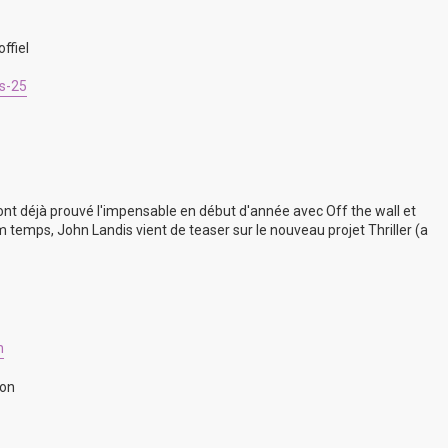
ffiel
us-25
ont déjà prouvé l'impensable en début d'année avec Off the wall et
 temps, John Landis vient de teaser sur le nouveau projet Thriller (a
n
son