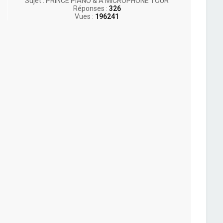
Sujet :
PRINCE PIANO & A MICROPHONE TOUR
Réponses :
326
Vues :
196241