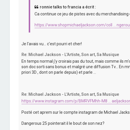
ronnie talks to francia a écrit :
Ca continue ce jeu de pistes avec du merchandising o
https://www.shopmichaeljackson.com/coll ... ngero
Je l'avais vu... c'est pourri et cher!
Re: Michael Jackson - L'Artiste, Son art, Sa Musique
En temps normal j'y croirais pas du tout, mais comme ils m'
son doc sorti sans bonus et malgré une diffusion Tv... En mm
priori 3D , dont on parle depuis) et parle ...
Re: Michael Jackson - L'Artiste, Son art, Sa Musique
https://www.instagram.com/p/BMRVFMhh-M8 ... aeljackso
Posté cet aprem sur le compte instagram de Michael Jack
Dangerous 25 pointerait il le bout de son nez?