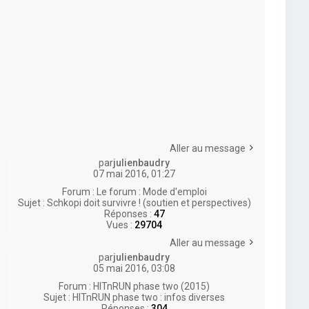
Aller au message
par
julienbaudry
07 mai 2016, 01:27
Forum :
Le forum : Mode d'emploi
Sujet :
Schkopi doit survivre ! (soutien et perspectives)
Réponses :
47
Vues :
29704
Aller au message
par
julienbaudry
05 mai 2016, 03:08
Forum :
HITnRUN phase two (2015)
Sujet :
HITnRUN phase two : infos diverses
Réponses :
304