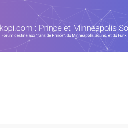
kopi.com : Prince et Minneapolis S
Forum destiné aux "fans de Prince", du Minneapolis Sound, et du Funk