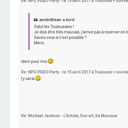
Re: NPG VIDEO Party - le 15 avril 2017 à Toulouse + soiré
anotintheair a écrit :
Salut les Toulousains !
Je dois être très mauvais, j'arrive pas à reserver en li
Savez vous si c'est possible ?
Merci
idem pour moi
Re: NPG VIDEO Party - le 15 avril 2017 à Toulouse + soiré
j'y serai
Re: Michael Jackson - L'Artiste, Son art, Sa Musique