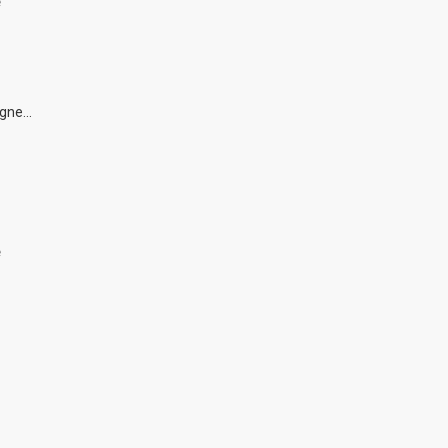
e
gne...
e