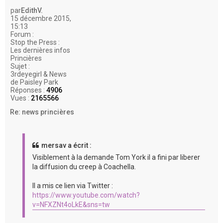
e
par
EdithV.
r
15 décembre 2015,
15:13
Forum :
Stop the Press :
Les dernières infos
Princières
Sujet :
3rdeyegirl & News
de Paisley Park
Réponses :
4906
Vues :
2165566
Re: news princières
mersav a écrit :
Visiblement à la demande Tom York il a fini par liberer
la diffusion du creep à Coachella.
Il a mis ce lien via Twitter :
https://www.youtube.com/watch?
v=NFXZNt4oLkE&sns=tw