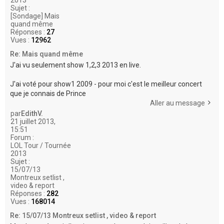
Sujet :
[Sondage] Mais
quand même
Réponses :
27
Vues :
12962
Re: Mais quand même
J'ai vu seulement show 1,2,3 2013 en live.
J'ai voté pour show1 2009 - pour moi c'est le meilleur concert
que je connais de Prince
Aller au message
par
EdithV.
21 juillet 2013,
15:51
Forum :
LOL Tour / Tournée
2013
Sujet :
15/07/13
Montreux setlist ,
video & report
Réponses :
282
Vues :
168014
Re: 15/07/13 Montreux setlist , video & report