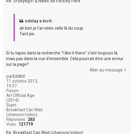
Re: 3rdeyegirl & News de Paisley Park
odelay a écrit :
ah ben je l'ai ratée celle là du coup.
Tant pis.
Si tu tapes dans la recherche "I like it there" c'est toujours là,
mais pas dans la vue d'ensemble. Cela pourrait être une erreur
sur la page?
Aller au message
par
EdithV.
11 octobre 2013,
19:37
Forum :
Art Official Age
(2014)
Sujet :
Breakfast Can Wait
(chanson/video)
Réponses :
263
Vues :
121719
Re: Breakfast Can Wait (chanson/video)