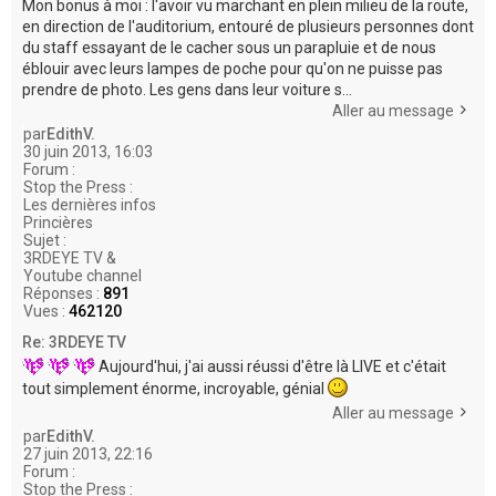
Mon bonus à moi : l'avoir vu marchant en plein milieu de la route,
en direction de l'auditorium, entouré de plusieurs personnes dont
du staff essayant de le cacher sous un parapluie et de nous
éblouir avec leurs lampes de poche pour qu'on ne puisse pas
prendre de photo. Les gens dans leur voiture s...
Aller au message
par
EdithV.
30 juin 2013, 16:03
Forum :
Stop the Press :
Les dernières infos
Princières
Sujet :
3RDEYE TV &
Youtube channel
Réponses :
891
Vues :
462120
Re: 3RDEYE TV
Aujourd'hui, j'ai aussi réussi d'être là LIVE et c'était
tout simplement énorme, incroyable, génial
Aller au message
par
EdithV.
27 juin 2013, 22:16
Forum :
Stop the Press :