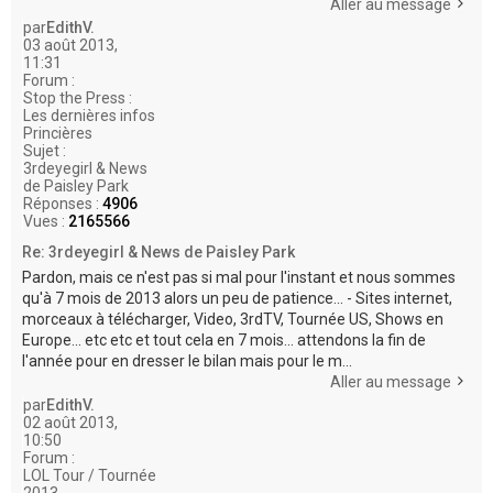
Aller au message
par
EdithV.
03 août 2013,
11:31
Forum :
Stop the Press :
Les dernières infos
Princières
Sujet :
3rdeyegirl & News
de Paisley Park
Réponses :
4906
Vues :
2165566
Re: 3rdeyegirl & News de Paisley Park
Pardon, mais ce n'est pas si mal pour l'instant et nous sommes
qu'à 7 mois de 2013 alors un peu de patience... - Sites internet,
morceaux à télécharger, Video, 3rdTV, Tournée US, Shows en
Europe... etc etc et tout cela en 7 mois... attendons la fin de
l'année pour en dresser le bilan mais pour le m...
Aller au message
par
EdithV.
02 août 2013,
10:50
Forum :
LOL Tour / Tournée
2013