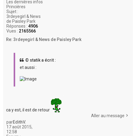
Les dernières infos
Princières
Sujet :
3rdeyegirl & News
de Paisley Park
Réponses :
4906
Vues :
2165566
Re: 3rdeyegirl & News de Paisley Park
© statik a écrit :
et aussi :
ca y est, il est de retour
Aller au message
par
EdithV.
17 août 2015,
12:58