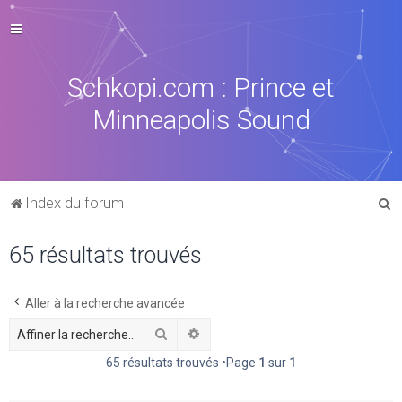
Schkopi.com : Prince et
Minneapolis Sound
R
Index du forum
e
65 résultats trouvés
c
h
e
Aller à la recherche avancée
r
Rechercher
Recherche avancée
c
65 résultats trouvés •Page
1
sur
1
h