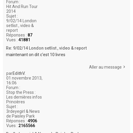
Forum :
Hit And Run Tour
2014
Sujet :
9/02/14 London
setlist , video &
report
Réponses :
87
Vues :
41881
Re: 9/02/14 London setlist , video & report
maintenant on dit c'est 10 livres
Aller au message
par
EdithV.
01 novembre 2013,
16:06
Forum :
Stop the Press :
Les dernières infos
Princières
Sujet :
3rdeyegirl & News
de Paisley Park
Réponses :
4906
Vues :
2165566