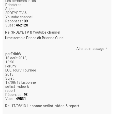
Les dernières infos
Princières
Sujet :
3RDEYE TV &
Youtube channel
Réponses :
891
Vues :
462120
Re: 3RDEYE TV & Youtube channel
Il me semble Prince dit Brianna Curiel
Aller au message
par
EdithV.
18 août 2013,
13:56
Forum :
LOL Tour / Tournée
2013
Sujet :
17/08/13 Lisbonne
setlist , video &
report
Réponses :
93
Vues :
49531
Re: 17/08/13 Lisbonne setlist , video & report