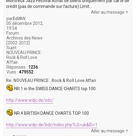
Montreux Jazz Festival Achat de billets uniquement par carte de
crédit (pas de commande sur facture) Limit...
Aller au message
par
EdithV.
05 décembre 2012,
19:54
Forum :
Archives des News
[2002-2012]
Sujet :
NOUVEAU PRINCE :
Rock & Roll Love
Affair
Réponses :
1236
Vues :
479552
Re: NOUVEAU PRINCE : Rock & Roll Love Affair
NR.1 in the SWISS DANCE CHARTS top 100
http://www.wdjc.de/sdc/
NR.4 BRITISH DANCE CHARTS TOP 100
http://www.wdjc.de/bdc/index.php?LG=uk&ID=1
Aller au message