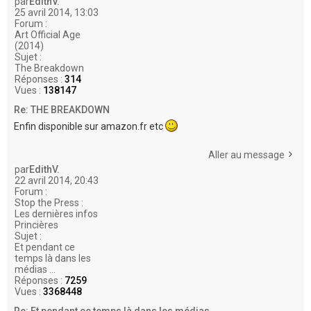
par
EdithV.
25 avril 2014, 13:03
Forum :
Art Official Age
(2014)
Sujet :
The Breakdown
Réponses :
314
Vues :
138147
Re: THE BREAKDOWN
Enfin disponible sur amazon.fr etc
Aller au message
par
EdithV.
22 avril 2014, 20:43
Forum :
Stop the Press :
Les dernières infos
Princières
Sujet :
Et pendant ce
temps là dans les
médias ...
Réponses :
7259
Vues :
3368448
Re: Et pendant ce temps là dans les médias ...