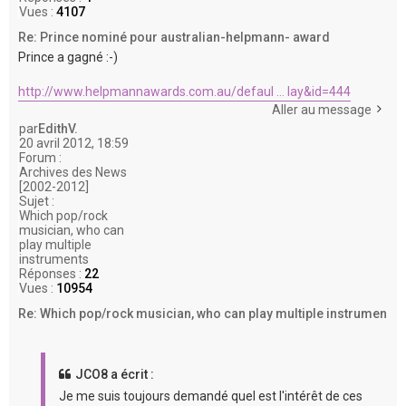
Vues :
4107
Re: Prince nominé pour australian-helpmann- award
Prince a gagné :-)
http://www.helpmannawards.com.au/defaul ... lay&id=444
Aller au message
par
EdithV.
20 avril 2012, 18:59
Forum :
Archives des News
[2002-2012]
Sujet :
Which pop/rock
musician, who can
play multiple
instruments
Réponses :
22
Vues :
10954
Re: Which pop/rock musician, who can play multiple instrumen
JCO8 a écrit :
Je me suis toujours demandé quel est l'intérêt de ces