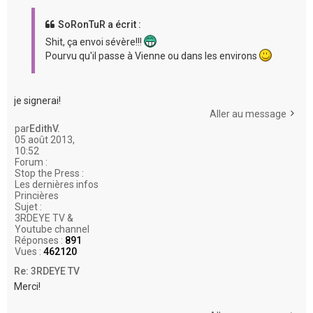
SoRonTuR a écrit :
Shit, ça envoi sévère!!!
Pourvu qu'il passe à Vienne ou dans les environs
je signerai!
Aller au message
par
EdithV.
05 août 2013,
10:52
Forum :
Stop the Press :
Les dernières infos
Princières
Sujet :
3RDEYE TV &
Youtube channel
Réponses :
891
Vues :
462120
Re: 3RDEYE TV
Merci!