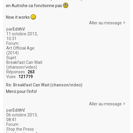
en Autriche ca fonctionne pas
Now it works
Aller au message
par
EdithV.
11 octobre 2013,
10:31
Forum :
Art Official Age
(2014)
Sujet :
Breakfast Can Wait
(chanson/video)
Réponses :
263
Vues :
121719
Re: Breakfast Can Wait (chanson/video)
Merci pour l'info!
Aller au message
par
EdithV.
06 octobre 2013,
08:41
Forum :
Stop the Press :