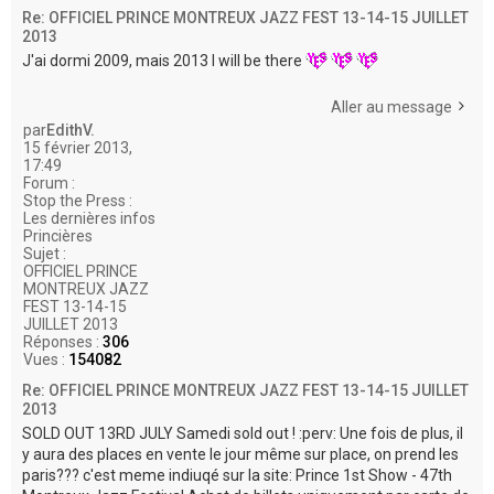
Re: OFFICIEL PRINCE MONTREUX JAZZ FEST 13-14-15 JUILLET
2013
J'ai dormi 2009, mais 2013 I will be there
Aller au message
par
EdithV.
15 février 2013,
17:49
Forum :
Stop the Press :
Les dernières infos
Princières
Sujet :
OFFICIEL PRINCE
MONTREUX JAZZ
FEST 13-14-15
JUILLET 2013
Réponses :
306
Vues :
154082
Re: OFFICIEL PRINCE MONTREUX JAZZ FEST 13-14-15 JUILLET
2013
SOLD OUT 13RD JULY Samedi sold out ! :perv: Une fois de plus, il
y aura des places en vente le jour même sur place, on prend les
paris??? c'est meme indiuqé sur la site: Prince 1st Show - 47th