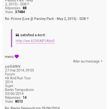
Paisley Park - May
2, 2015) - SDB !!
Réponses :
88
Vues :
37484
Re: Prince (Live @ Paisley Park - May 2, 2015) - SDB !!
satisfied a écrit :
http://we.tl/2VUKP1Abc0
merci
Aller au message
par
EdithV.
27 mai 2014, 09:05
Forum :
Hit And Run Tour
2014
Sujet :
Berlin Tempodrom
03/06/2014
Réponses :
14
Vues :
8013
Re: Berlin Tempodrom 03/06/2014