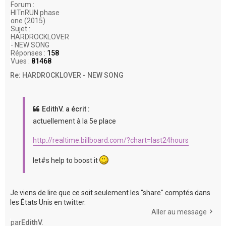
Forum :
HITnRUN phase
one (2015)
Sujet :
HARDROCKLOVER
- NEW SONG
Réponses :
158
Vues :
81468
Re: HARDROCKLOVER - NEW SONG
EdithV. a écrit :
actuellement à la 5e place
http://realtime.billboard.com/?chart=last24hours
let#s help to boost it
Je viens de lire que ce soit seulement les "share" comptés dans
les États Unis en twitter.
Aller au message
par
EdithV.