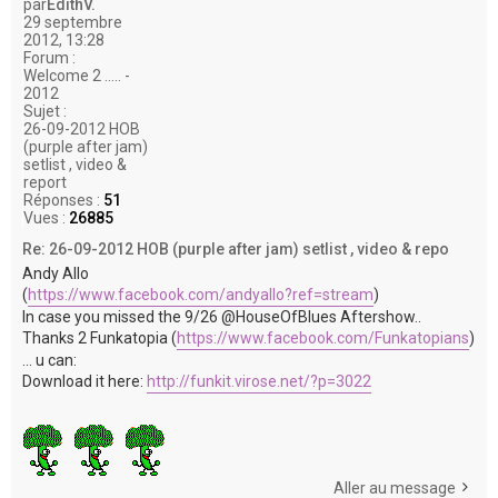
par
EdithV.
29 septembre
2012, 13:28
Forum :
Welcome 2 ..... -
2012
Sujet :
26-09-2012 HOB
(purple after jam)
setlist , video &
report
Réponses :
51
Vues :
26885
Re: 26-09-2012 HOB (purple after jam) setlist , video & repo
Andy Allo
(
https://www.facebook.com/andyallo?ref=stream
)
In case you missed the 9/26 @HouseOfBlues Aftershow..
Thanks 2 Funkatopia (
https://www.facebook.com/Funkatopians
)
... u can:
Download it here:
http://funkit.virose.net/?p=3022
Aller au message