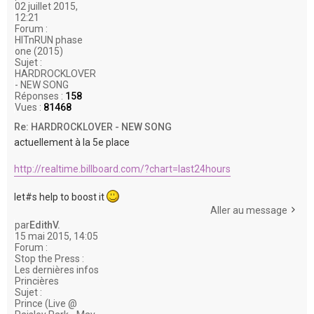
02 juillet 2015,
12:21
Forum :
HITnRUN phase
one (2015)
Sujet :
HARDROCKLOVER
- NEW SONG
Réponses :
158
Vues :
81468
Re: HARDROCKLOVER - NEW SONG
actuellement à la 5e place
http://realtime.billboard.com/?chart=last24hours
let#s help to boost it
Aller au message
par
EdithV.
15 mai 2015, 14:05
Forum :
Stop the Press :
Les dernières infos
Princières
Sujet :
Prince (Live @