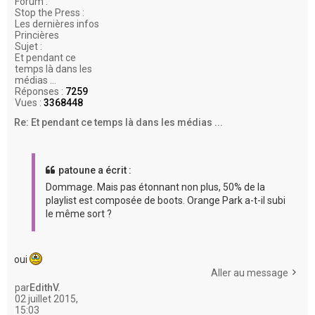
Forum :
Stop the Press :
Les dernières infos
Princières
Sujet :
Et pendant ce
temps là dans les
médias ...
Réponses :
7259
Vues :
3368448
Re: Et pendant ce temps là dans les médias ...
patoune a écrit :
Dommage. Mais pas étonnant non plus, 50% de la
playlist est composée de boots. Orange Park a-t-il subi
le même sort ?
oui
Aller au message
par
EdithV.
02 juillet 2015,
15:03