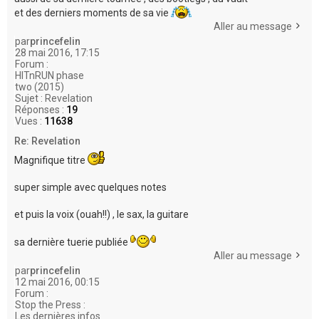
et des derniers moments de sa vie
Aller au message
par
princefelin
28 mai 2016, 17:15
Forum :
HITnRUN phase
two (2015)
Sujet :
Revelation
Réponses :
19
Vues :
11638
Re: Revelation
Magnifique titre
super simple avec quelques notes
et puis la voix (ouah!!) , le sax, la guitare
sa dernière tuerie publiée
Aller au message
par
princefelin
12 mai 2016, 00:15
Forum :
Stop the Press :
Les dernières infos