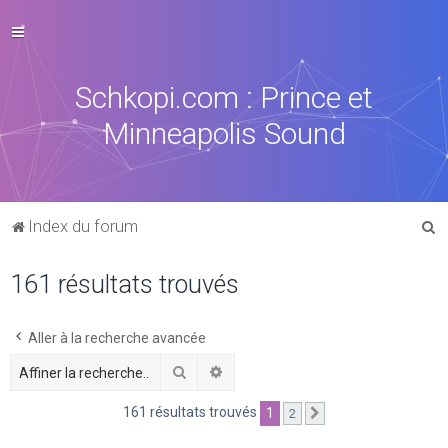
Schkopi.com : Prince et
Minneapolis Sound
R
Index du forum
e
161 résultats trouvés
c
h
e
Aller à la recherche avancée
r
Rechercher
Recherche avancée
c
161 résultats trouvés
1
2
Suivante
h