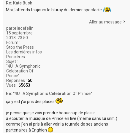
Re: Kate Bush
Moi j'attends toujours le bluray du dernier spectacle
Aller au message
par
princefelin
15 septembre
2018, 23:50
Forum :
Stop the Press :
Les dernières infos
Princières
Sujet :
"4U : A Symphonic
Celebration Of
Prince"
Réponses :
50
Vues :
65653
Re: "4U : A Symphonic Celebration Of Prince"
ça y est j'ai pris des places
je pense que je vais prendre beaucoup de plaisir
à écouter la musique de Prince en live (même sans lui snif..)
comme j'en ai pris à aller voir la tournée de ses anciens
partenaires à Enghien