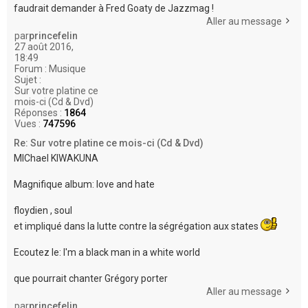
faudrait demander à Fred Goaty de Jazzmag !
Aller au message
par
princefelin
27 août 2016,
18:49
Forum :
Musique
Sujet :
Sur votre platine ce
mois-ci (Cd & Dvd)
Réponses :
1864
Vues :
747596
Re: Sur votre platine ce mois-ci (Cd & Dvd)
MIChael KIWAKUNA
Magnifique album: love and hate
floydien , soul
et impliqué dans la lutte contre la ségrégation aux states
Ecoutez le: I'm a black man in a white world
que pourrait chanter Grégory porter
Aller au message
par
princefelin