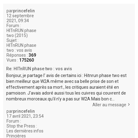
e
r
par
princefelin
12 septembre
2021, 09:34
Forum :
HITnRUN phase
two (2015)
Sujet :
HITnRUN phase
two : vos avis
Réponses :
369
Vues :
175260
Re: HITnRUN phase two : vos avis
Bonjour, je partage l' avis de certains ici : Hitnrun phase two est
bien meilleur que W2A même avec sa belle prise de son et
effectivement après sa mort , les critiques auraient été en
pamoison. J'avais adoré aussi tous les cuivres qui couvrent de
nombreux morceaux.qu'il n'y a pas sur W2A Mais bon c...
Aller au message
par
princefelin
17 avril 2021, 23:54
Forum :
Stop the Press :
Les dernières infos
Princières