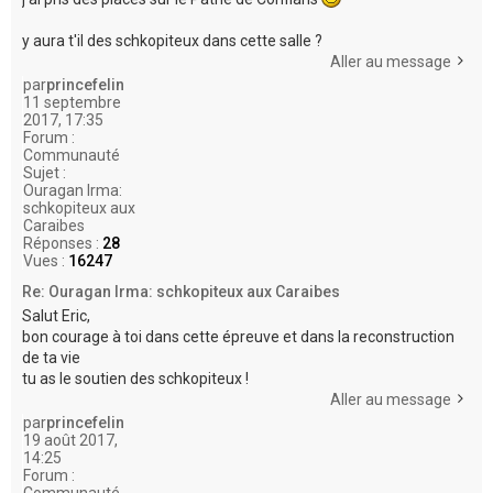
y aura t'il des schkopiteux dans cette salle ?
Aller au message
par
princefelin
11 septembre
2017, 17:35
Forum :
Communauté
Sujet :
Ouragan Irma:
schkopiteux aux
Caraibes
Réponses :
28
Vues :
16247
Re: Ouragan Irma: schkopiteux aux Caraibes
Salut Eric,
bon courage à toi dans cette épreuve et dans la reconstruction
de ta vie
tu as le soutien des schkopiteux !
Aller au message
par
princefelin
19 août 2017,
14:25
Forum :