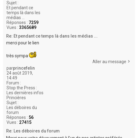
Sujet :
Et pendant ce
temps là dans les
médias ...
Réponses :
7259
Vues :
3365689
Re: Et pendant ce temps là dans les médias ...
merci pour le lien
très sympa
Aller au message
par
princefelin
24 août 2019,
14:49
Forum :
Stop the Press :
Les dernières infos
Princières
Sujet :
Les déboires du
forum
Réponses :
56
Vues :
27415
Re: Les déboires du forum
Merci pour votre dévouement à l'un de nos artistes préférés