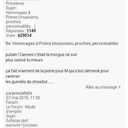
Princières
Sujet :
Hommages à
Prince (musiciens,
proches,
personnalités ...)
Réponses :
1149
Vues :
629014
Re: Hommages à Prince (musiciens, proches, personnalités
...
putain ! Cannes c'était la morgue ce soir
plus coincé tu meurs
ça fait vraiment de la peine pour M qui s'est démené pour
ranimer
les guindés du showbiz ......
Aller au message
par
princefelin
07 mai 2016, 11:30
Forum :
Le forum : Mode
d'emploi
Sujet :
Schkopi doit
survivre ! (soutien