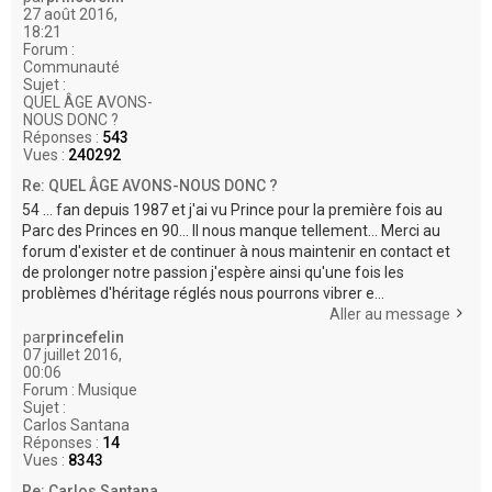
27 août 2016,
18:21
Forum :
Communauté
Sujet :
QUEL ÂGE AVONS-
NOUS DONC ?
Réponses :
543
Vues :
240292
Re: QUEL ÂGE AVONS-NOUS DONC ?
54 ... fan depuis 1987 et j'ai vu Prince pour la première fois au
Parc des Princes en 90... Il nous manque tellement... Merci au
forum d'exister et de continuer à nous maintenir en contact et
de prolonger notre passion j'espère ainsi qu'une fois les
problèmes d'héritage réglés nous pourrons vibrer e...
Aller au message
par
princefelin
07 juillet 2016,
00:06
Forum :
Musique
Sujet :
Carlos Santana
Réponses :
14
Vues :
8343
Re: Carlos Santana