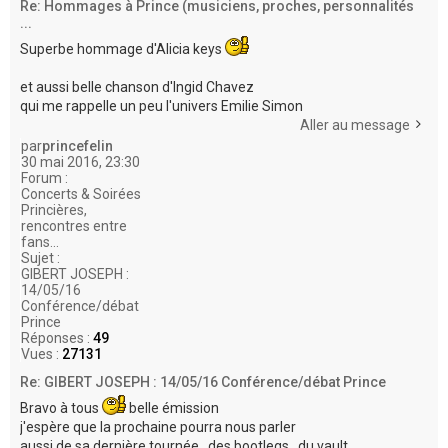
Re: Hommages à Prince (musiciens, proches, personnalités
...
Superbe hommage d'Alicia keys
et aussi belle chanson d'Ingid Chavez
qui me rappelle un peu l'univers Emilie Simon
Aller au message
par
princefelin
30 mai 2016, 23:30
Forum :
Concerts & Soirées
Princières,
rencontres entre
fans...
Sujet :
GIBERT JOSEPH :
14/05/16
Conférence/débat
Prince
Réponses :
49
Vues :
27131
Re: GIBERT JOSEPH : 14/05/16 Conférence/débat Prince
Bravo à tous
belle émission
j'espère que la prochaine pourra nous parler
aussi de sa dernière tournée , des bootlegs , du vault