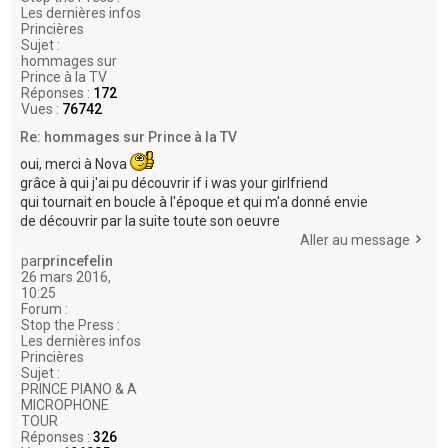
Les dernières infos
Princières
Sujet :
hommages sur
Prince à la TV
Réponses :
172
Vues :
76742
Re: hommages sur Prince à la TV
oui, merci à Nova
grâce à qui j'ai pu découvrir if i was your girlfriend
qui tournait en boucle à l'époque et qui m'a donné envie
de découvrir par la suite toute son oeuvre
Aller au message
par
princefelin
26 mars 2016,
10:25
Forum :
Stop the Press :
Les dernières infos
Princières
Sujet :
PRINCE PIANO & A
MICROPHONE
TOUR
Réponses :
326