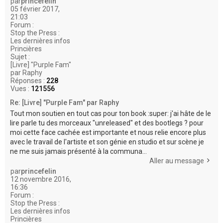
par
princefelin
05 février 2017,
21:03
Forum :
Stop the Press :
Les dernières infos
Princières
Sujet :
[Livre] "Purple Fam"
par Raphy
Réponses :
228
Vues :
121556
Re: [Livre] "Purple Fam" par Raphy
Tout mon soutien en tout cas pour ton book :super: j'ai hâte de le
lire parle tu des morceaux "unreleased" et des bootlegs ? pour
moi cette face cachée est importante et nous relie encore plus
avec le travail de l'artiste et son génie en studio et sur scène je
ne me suis jamais présenté à la communa...
Aller au message
par
princefelin
12 novembre 2016,
16:36
Forum :
Stop the Press :
Les dernières infos
Princières