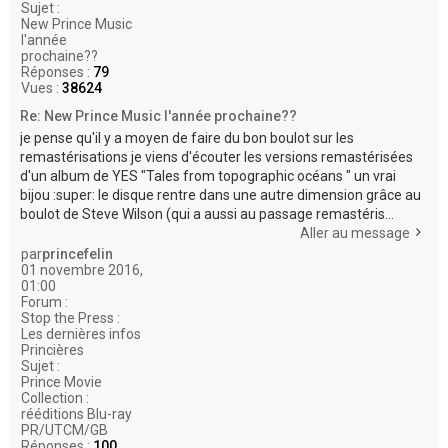
Sujet :
New Prince Music
l'année
prochaine??
Réponses :
79
Vues :
38624
Re: New Prince Music l'année prochaine??
je pense qu'il y a moyen de faire du bon boulot sur les
remastérisations je viens d'écouter les versions remastérisées
d'un album de YES "Tales from topographic océans " un vrai
bijou :super: le disque rentre dans une autre dimension grâce au
boulot de Steve Wilson (qui a aussi au passage remastéris...
Aller au message
par
princefelin
01 novembre 2016,
01:00
Forum :
Stop the Press :
Les dernières infos
Princières
Sujet :
Prince Movie
Collection :
rééditions Blu-ray
PR/UTCM/GB
Réponses :
100