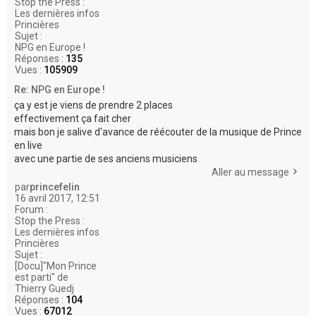
Stop the Press :
Les dernières infos
Princières
Sujet :
NPG en Europe !
Réponses :
135
Vues :
105909
Re: NPG en Europe !
ça y est je viens de prendre 2 places
effectivement ça fait cher
mais bon je salive d'avance de réécouter de la musique de Prince
en live
avec une partie de ses anciens musiciens
Aller au message
par
princefelin
16 avril 2017, 12:51
Forum :
Stop the Press :
Les dernières infos
Princières
Sujet :
[Docu]"Mon Prince
est parti" de
Thierry Guedj
Réponses :
104
Vues :
67012