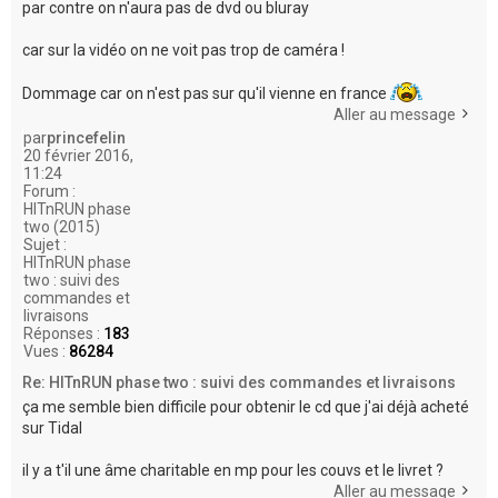
par contre on n'aura pas de dvd ou bluray
car sur la vidéo on ne voit pas trop de caméra !
Dommage car on n'est pas sur qu'il vienne en france
Aller au message
par
princefelin
20 février 2016,
11:24
Forum :
HITnRUN phase
two (2015)
Sujet :
HITnRUN phase
two : suivi des
commandes et
livraisons
Réponses :
183
Vues :
86284
Re: HITnRUN phase two : suivi des commandes et livraisons
ça me semble bien difficile pour obtenir le cd que j'ai déjà acheté
sur Tidal
il y a t'il une âme charitable en mp pour les couvs et le livret ?
Aller au message