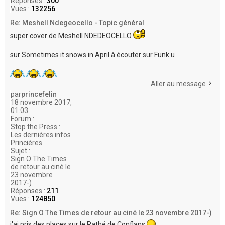
Réponses :
300
Vues :
132256
Re: Meshell Ndegeocello - Topic général
super cover de Meshell NDEDEOCELLO
sur Sometimes it snows in April à écouter sur Funk u
Aller au message
par
princefelin
18 novembre 2017,
01:03
Forum :
Stop the Press :
Les dernières infos
Princières
Sujet :
Sign O The Times
de retour au ciné le
23 novembre
2017-)
Réponses :
211
Vues :
124850
Re: Sign O The Times de retour au ciné le 23 novembre 2017-)
j'ai pris des places sur le Pathé de Conflans