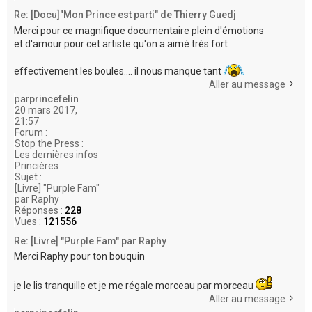
Re: [Docu]"Mon Prince est parti" de Thierry Guedj
Merci pour ce magnifique documentaire plein d'émotions
et d'amour pour cet artiste qu'on a aimé très fort
effectivement les boules.... il nous manque tant
Aller au message
par
princefelin
20 mars 2017,
21:57
Forum :
Stop the Press :
Les dernières infos
Princières
Sujet :
[Livre] "Purple Fam"
par Raphy
Réponses :
228
Vues :
121556
Re: [Livre] "Purple Fam" par Raphy
Merci Raphy pour ton bouquin
je le lis tranquille et je me régale morceau par morceau
Aller au message