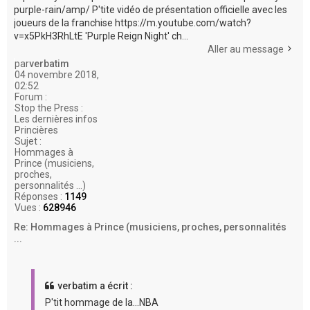
purple-rain/amp/ P'tite vidéo de présentation officielle avec les
joueurs de la franchise https://m.youtube.com/watch?
v=x5PkH3RhLtE 'Purple Reign Night' ch...
Aller au message
par
verbatim
04 novembre 2018,
02:52
Forum :
Stop the Press :
Les dernières infos
Princières
Sujet :
Hommages à
Prince (musiciens,
proches,
personnalités ...)
Réponses :
1149
Vues :
628946
Re: Hommages à Prince (musiciens, proches, personnalités
...
verbatim a écrit :
P'tit hommage de la...NBA