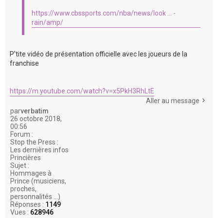
https://www.cbssports.com/nba/news/look ... -
rain/amp/
P'tite vidéo de présentation officielle avec les joueurs de la
franchise
https://m.youtube.com/watch?v=x5PkH3RhLtE
Aller au message
par
verbatim
26 octobre 2018,
00:56
Forum :
Stop the Press :
Les dernières infos
Princières
Sujet :
Hommages à
Prince (musiciens,
proches,
personnalités ...)
Réponses :
1149
Vues :
628946