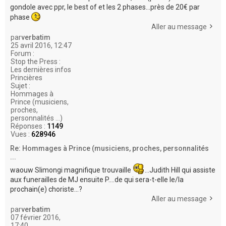
gondole avec ppr, le best of et les 2 phases...près de 20€ par
phase
Aller au message
par
verbatim
25 avril 2016, 12:47
Forum :
Stop the Press :
Les dernières infos
Princières
Sujet :
Hommages à
Prince (musiciens,
proches,
personnalités ...)
Réponses :
1149
Vues :
628946
Re: Hommages à Prince (musiciens, proches, personnalités
...
waouw Slimongi magnifique trouvaille
...Judith Hill qui assiste
aux funerailles de MJ ensuite P....de qui sera-t-elle le/la
prochain(e) choriste...?
Aller au message
par
verbatim
07 février 2016,
17:40