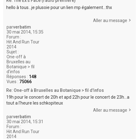
Re: The Ex's Face (radio premiere)
hello à tous...je plusoie pour un lien mp également...thx
Aller au message
par
verbatim
30 mai 2014, 15:35
Forum :
Hit And Run Tour
2014
Sujet :
One-off à
Bruxelles au
Botanique > fil
d'infos
Réponses :
148
Vues :
75066
Re: One-off à Bruxelles au Botanique > fil d'infos
19h pour le concert de 20h et apd 22h pour le concert de 23h...a
tout a l'heure les schkopiteux
Aller au message
par
verbatim
30 mai 2014, 15:31
Forum :
Hit And Run Tour
2014