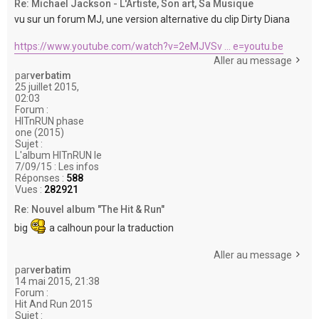
Re: Michael Jackson - L'Artiste, Son art, Sa Musique
vu sur un forum MJ, une version alternative du clip Dirty Diana
https://www.youtube.com/watch?v=2eMJVSv ... e=youtu.be
Aller au message
par
verbatim
25 juillet 2015,
02:03
Forum :
HITnRUN phase
one (2015)
Sujet :
L'album HITnRUN le
7/09/15 : Les infos
Réponses :
588
Vues :
282921
Re: Nouvel album "The Hit & Run"
big
a calhoun pour la traduction
Aller au message
par
verbatim
14 mai 2015, 21:38
Forum :
Hit And Run 2015
Sujet :