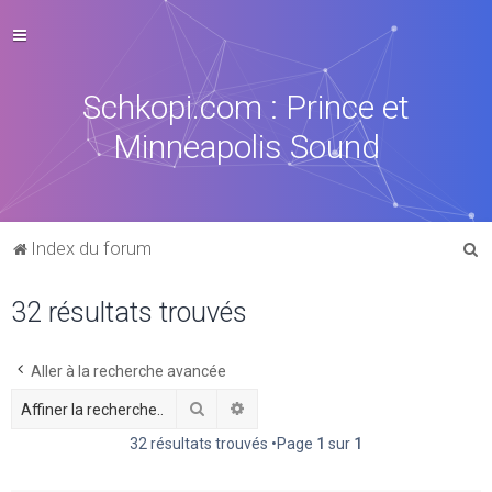
Schkopi.com : Prince et
Minneapolis Sound
R
Index du forum
e
32 résultats trouvés
c
h
e
Aller à la recherche avancée
r
Rechercher
Recherche avancée
c
32 résultats trouvés •Page
1
sur
1
h