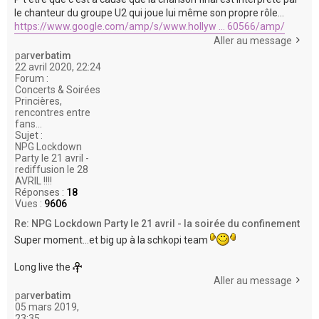
le chanteur du groupe U2 qui joue lui même son propre rôle...
https://www.google.com/amp/s/www.hollyw ... 60566/amp/
Aller au message
par
verbatim
22 avril 2020, 22:24
Forum :
Concerts & Soirées
Princières,
rencontres entre
fans...
Sujet :
NPG Lockdown
Party le 21 avril -
rediffusion le 28
AVRIL !!!!
Réponses :
18
Vues :
9606
Re: NPG Lockdown Party le 21 avril - la soirée du confinement
Super moment...et big up à la schkopi team
Long live the
Aller au message
par
verbatim
05 mars 2019,
23:35