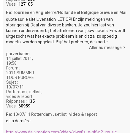
Vues :
127105
Re: Tournée en Angleterre/Hollande et Belgique prévue en Mai
quote sur le site Livenation :LET OP! Er zijn meldingen van
storingen bij iDeal van diverse banken. Je zou hier last van
kunnen ondervinden bij het afrekenen van jouw tickets. Er wordt
uitgezocht wat het exacte probleem is en dit zal zo spoedig
mogelijk worden opgelost. Blijf het proberen, de kaarte...
Aller au message
par
verbatim
14 juillet 2011,
19:58
Forum :
2011 SUMMER
TOUR EUROPE
Sujet :
10/07/11
Rotterdam , setlist ,
video & report
Réponses :
135
Vues :
60959
Re: 10/07/11 Rotterdam , setlist , video & report
et la dernière...
http://www.dailymotion.com/video/xjwv8s_p-njf-p2_music