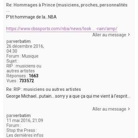
Re: Hommages à Prince (musiciens, proches, personnalités
...
P'tit hommage de la...NBA
https://www.cbssports.com/nba/news/look ... -rain/amp/
Aller au message
par
verbatim
26 décembre 2016,
04:30
Forum :
Musique
Sujet :
RIP : musiciens ou
autres artistes
Réponses :
1663
Vues :
733572
Re: RIP : musiciens ou autres artistes
George Michael...putain... sorry y a que ça qui me vient à l'esprit...
Aller au message
par
verbatim
11 mai 2016, 21:09
Forum :
Stop the Press :
Les dernières infos