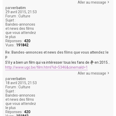
Aller au message
par
verbatim
29 avril 2015, 21:53
Forum :
Culture
Sujet :
Bandes-annonces
et news des films
que vous attendez
le plus
Réponses :
420
Vues :
191842
Re: Bandes-annonces et news des films que vous attendez le
p
S'il y a bien un film qui va intéresser tous les fans de
en 2015...
http://www.ugc.be/film.html?id=5346&cinemaId=1
Aller au message
par
verbatim
18 avril 2015, 21:53
Forum :
Culture
Sujet :
Bandes-annonces
et news des films
que vous attendez
le plus
Réponses :
420
Vues :
191842