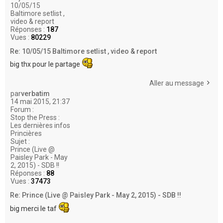
10/05/15
Baltimore setlist ,
video & report
Réponses :
187
Vues :
80229
Re: 10/05/15 Baltimore setlist , video & report
big thx pour le partage
Aller au message
par
verbatim
14 mai 2015, 21:37
Forum :
Stop the Press :
Les dernières infos
Princières
Sujet :
Prince (Live @
Paisley Park - May
2, 2015) - SDB !!
Réponses :
88
Vues :
37473
Re: Prince (Live @ Paisley Park - May 2, 2015) - SDB !!
big merci le taf