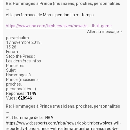
Re: Hommages à Prince (musiciens, proches, personnalités
...
et la performace de Morris pendant la mi-temps
https://www.nba.com/timberwolves/news/c ... tball-game
Aller au message
par
verbatim
17 novembre 2018,
15:26
Forum :
Stop the Press :
Les dernières infos
Princières
Sujet :
Hommages à
Prince (musiciens,
proches,
personnalités ...)
Réponses :
1149
Vues :
628946
Re: Hommages à Prince (musiciens, proches, personnalités
...
P'tit hommage de la...NBA
https://www.cbssports.com/nba/news/look-timberwolves-will-
reportedly-honor-prince-with-alternate-uniforms-inspired-by-