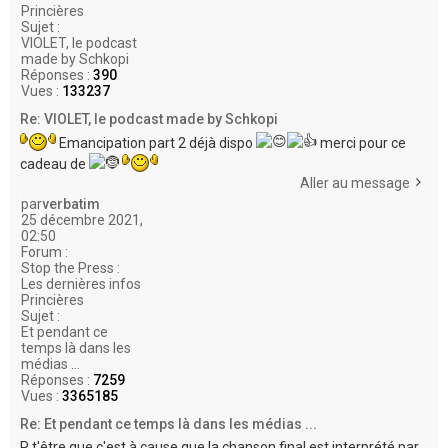
Princières
Sujet :
VIOLET, le podcast
made by Schkopi
Réponses :
390
Vues :
133237
Re: VIOLET, le podcast made by Schkopi
Emancipation part 2 déjà dispo
merci pour ce
cadeau de
Aller au message
par
verbatim
25 décembre 2021,
02:50
Forum :
Stop the Press :
Les dernières infos
Princières
Sujet :
Et pendant ce
temps là dans les
médias ...
Réponses :
7259
Vues :
3365185
Re: Et pendant ce temps là dans les médias ...
P t'être que c'est à cause que la chanson final est interprété par