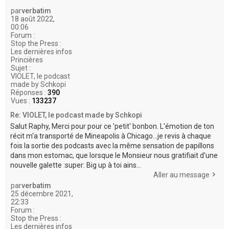
e
par
verbatim
r
18 août 2022,
00:06
Forum :
Stop the Press :
Les dernières infos
Princières
Sujet :
VIOLET, le podcast
made by Schkopi
Réponses :
390
Vues :
133237
Re: VIOLET, le podcast made by Schkopi
Salut Raphy, Merci pour pour ce 'petit' bonbon. L'émotion de ton
récit m'a transporté de Mineapolis à Chicago...je revis à chaque
fois la sortie des podcasts avec la même sensation de papillons
dans mon estomac, que lorsque le Monsieur nous gratifiait d'une
nouvelle galette :super: Big up à toi ains...
Aller au message
par
verbatim
25 décembre 2021,
22:33
Forum :
Stop the Press :
Les dernières infos