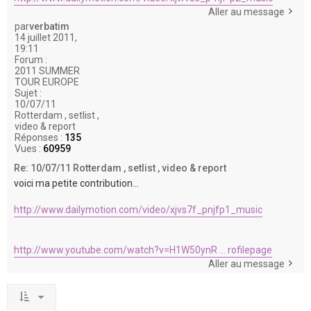
Aller au message
par
verbatim
14 juillet 2011,
19:11
Forum :
2011 SUMMER
TOUR EUROPE
Sujet :
10/07/11
Rotterdam , setlist ,
video & report
Réponses :
135
Vues :
60959
Re: 10/07/11 Rotterdam , setlist , video & report
voici ma petite contribution...
http://www.dailymotion.com/video/xjvs7f_pnjfp1_music
http://www.youtube.com/watch?v=H1W50ynR ... rofilepage
Aller au message