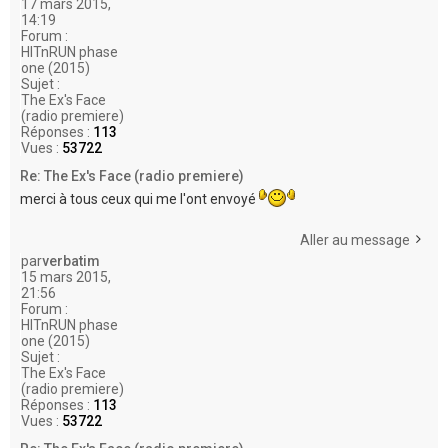
17 mars 2015,
14:19
Forum :
HITnRUN phase
one (2015)
Sujet :
The Ex's Face
(radio premiere)
Réponses :
113
Vues :
53722
Re: The Ex's Face (radio premiere)
merci à tous ceux qui me l'ont envoyé
Aller au message
par
verbatim
15 mars 2015,
21:56
Forum :
HITnRUN phase
one (2015)
Sujet :
The Ex's Face
(radio premiere)
Réponses :
113
Vues :
53722