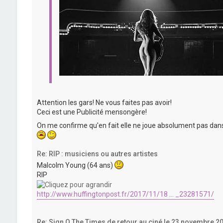
Attention les gars! Ne vous faites pas avoir!
Ceci est une Publicité mensongère!
On me confirme qu'en fait elle ne joue absolument pas dan
Re: RIP : musiciens ou autres artistes
Malcolm Young (64 ans)
RIP
http://www.huffingtonpost.fr/2017/11/18 ... _23281571/
Re: Sign O The Times de retour au ciné le 23 novembre 2