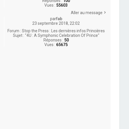
Réponses :
100
Vues :
55603
Aller au message
par
fab
23 septembre 2018, 22:02
Forum :
Stop the Press : Les dernières infos Princières
Sujet :
"4U : A Symphonic Celebration Of Prince"
Réponses :
50
Vues :
65675