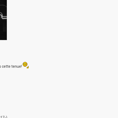
s cette tenue!
017-)