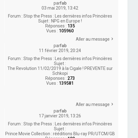
par
fab
03 mai 2019, 13:42
Forum :
Stop the Press : Les dernières infos Princières
Sujet :
NPG en Europe !
Réponses :
135
Vues :
105960
Aller au message
par
fab
11 février 2019, 20:24
Forum :
Stop the Press : Les dernières infos Princières
Sujet :
The Revolution 11/02/2019 à la Cigale ! PREVENTE sur
Schkopi
Réponses :
273
Vues :
139581
Aller au message
par
fab
17 janvier 2019, 13:26
Forum :
Stop the Press : Les dernières infos Princières
Sujet :
Prince Movie Collection : rééditions Blu-ray PR/UTCM/GB