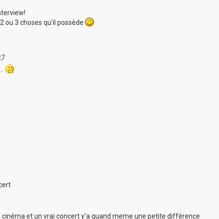
nterview!
r 2 ou 3 choses qu'il possède
27
..
cert
de cinéma et un vrai concert y'a quand meme une petite différence