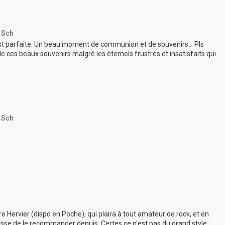
 Sch
ist parfaite. Un beau moment de communion et de souvenirs... Pls
e ces beaux souvenirs malgré les éternels frustrés et insatisfaits qui
 Sch
e Hervier (dispo en Poche), qui plaira à tout amateur de rock, et en
e cesse de le recommander depuis. Certes ce n'est pas du grand style