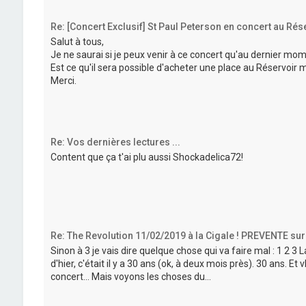
Re: [Concert Exclusif] St Paul Peterson en concert au Rés
Salut à tous,
Je ne saurai si je peux venir à ce concert qu'au dernier mom
Est ce qu'il sera possible d'acheter une place au Réservoir m
Merci.
Re: Vos dernières lectures ...
Content que ça t'ai plu aussi Shockadelica72!
Re: The Revolution 11/02/2019 à la Cigale ! PREVENTE sur
Sinon à 3 je vais dire quelque chose qui va faire mal : 1 2 3 
d'hier, c'était il y a 30 ans (ok, à deux mois près). 30 ans. E
concert... Mais voyons les choses du...