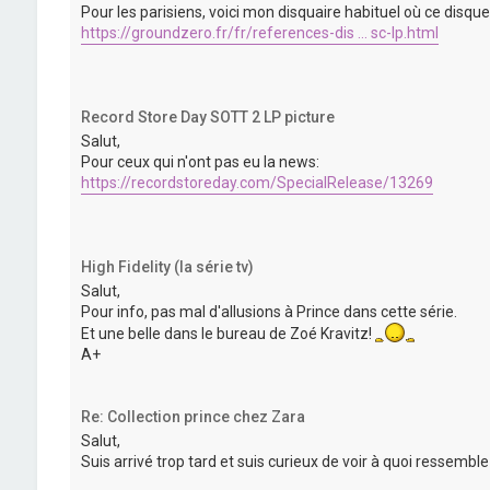
Pour les parisiens, voici mon disquaire habituel où ce disq
https://groundzero.fr/fr/references-dis ... sc-lp.html
Record Store Day SOTT 2 LP picture
Salut,
Pour ceux qui n'ont pas eu la news:
https://recordstoreday.com/SpecialRelease/13269
High Fidelity (la série tv)
Salut,
Pour info, pas mal d'allusions à Prince dans cette série.
Et une belle dans le bureau de Zoé Kravitz!
A+
Re: Collection prince chez Zara
Salut,
Suis arrivé trop tard et suis curieux de voir à quoi ressemble