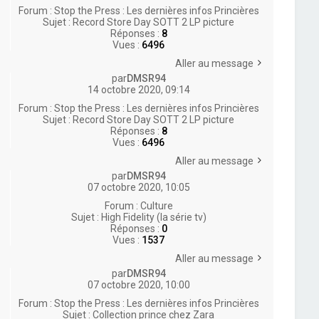
Forum :
Stop the Press : Les dernières infos Princières
Sujet :
Record Store Day SOTT 2 LP picture
Réponses :
8
Vues :
6496
Aller au message
par
DMSR94
14 octobre 2020, 09:14
Forum :
Stop the Press : Les dernières infos Princières
Sujet :
Record Store Day SOTT 2 LP picture
Réponses :
8
Vues :
6496
Aller au message
par
DMSR94
07 octobre 2020, 10:05
Forum :
Culture
Sujet :
High Fidelity (la série tv)
Réponses :
0
Vues :
1537
Aller au message
par
DMSR94
07 octobre 2020, 10:00
Forum :
Stop the Press : Les dernières infos Princières
Sujet :
Collection prince chez Zara