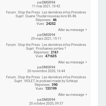
par
DMSR94
11 mai 2021, 10:42
Forum :
Stop the Press : Les dernières infos Princières
Sujet :
Duane Thudal nouveau livre 85-86
Réponses :
46
Vues :
24252
Aller au message
par
DMSR94
29 mars 2021, 19:11
Forum :
Stop the Press : Les dernières infos Princières
Sujet :
Prochaines sorties ?
Réponses :
2161
Vues :
471635
Aller au message
par
DMSR94
20 novembre 2020, 16:44
Forum :
Stop the Press : Les dernières infos Princières
Sujet :
VIOLET, le podcast made by Schkopi
Réponses :
390
Vues :
133199
Aller au message
par
DMSR94
20 octobre 2020, 09:37