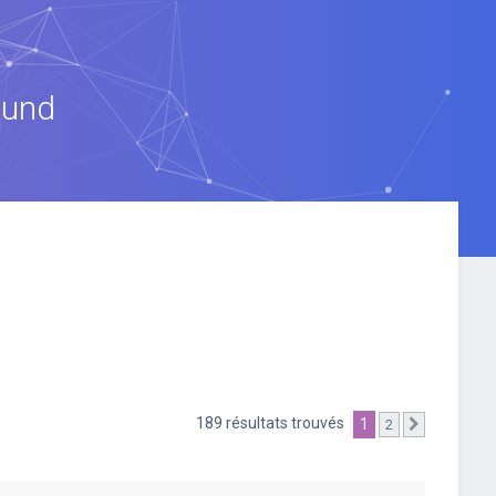
ound
189 résultats trouvés
1
2
Suivante