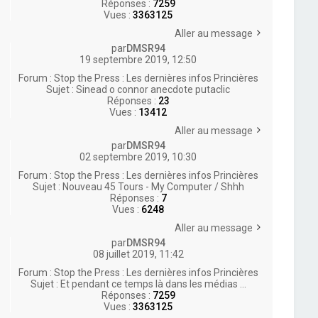
Réponses :
7259
Vues :
3363125
Aller au message
par
DMSR94
19 septembre 2019, 12:50
Forum :
Stop the Press : Les dernières infos Princières
Sujet :
Sinead o connor anecdote putaclic
Réponses :
23
Vues :
13412
Aller au message
par
DMSR94
02 septembre 2019, 10:30
Forum :
Stop the Press : Les dernières infos Princières
Sujet :
Nouveau 45 Tours - My Computer / Shhh
Réponses :
7
Vues :
6248
Aller au message
par
DMSR94
08 juillet 2019, 11:42
Forum :
Stop the Press : Les dernières infos Princières
Sujet :
Et pendant ce temps là dans les médias ...
Réponses :
7259
Vues :
3363125