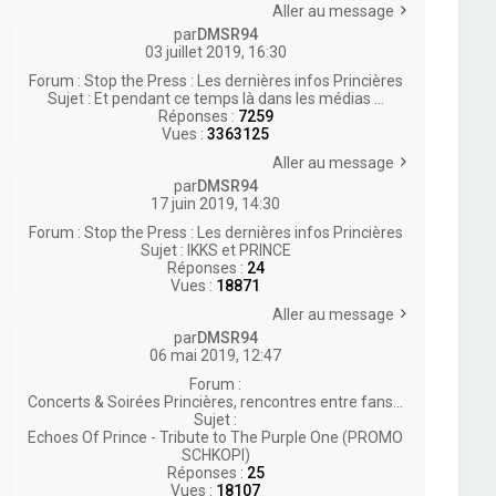
Aller au message
par
DMSR94
03 juillet 2019, 16:30
Forum :
Stop the Press : Les dernières infos Princières
Sujet :
Et pendant ce temps là dans les médias ...
Réponses :
7259
Vues :
3363125
Aller au message
par
DMSR94
17 juin 2019, 14:30
Forum :
Stop the Press : Les dernières infos Princières
Sujet :
IKKS et PRINCE
Réponses :
24
Vues :
18871
Aller au message
par
DMSR94
06 mai 2019, 12:47
Forum :
Concerts & Soirées Princières, rencontres entre fans...
Sujet :
Echoes Of Prince - Tribute to The Purple One (PROMO
SCHKOPI)
Réponses :
25
Vues :
18107