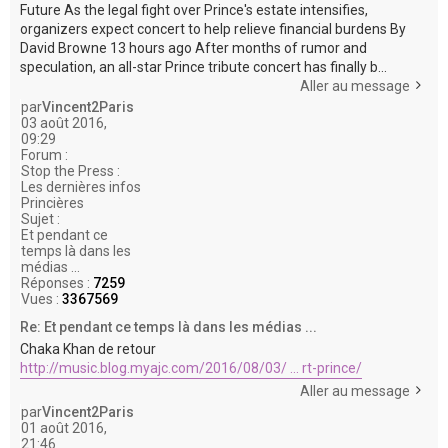
Future As the legal fight over Prince's estate intensifies,
organizers expect concert to help relieve financial burdens By
David Browne 13 hours ago After months of rumor and
speculation, an all-star Prince tribute concert has finally b...
Aller au message
par
Vincent2Paris
03 août 2016,
09:29
Forum :
Stop the Press :
Les dernières infos
Princières
Sujet :
Et pendant ce
temps là dans les
médias ...
Réponses :
7259
Vues :
3367569
Re: Et pendant ce temps là dans les médias ...
Chaka Khan de retour
http://music.blog.myajc.com/2016/08/03/ ... rt-prince/
Aller au message
par
Vincent2Paris
01 août 2016,
21:46