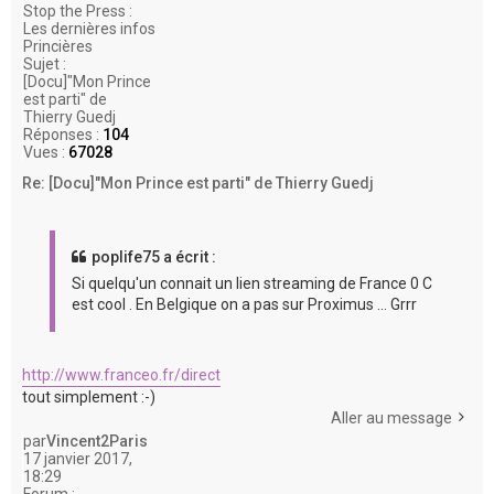
Stop the Press :
Les dernières infos
Princières
Sujet :
[Docu]"Mon Prince
est parti" de
Thierry Guedj
Réponses :
104
Vues :
67028
Re: [Docu]"Mon Prince est parti" de Thierry Guedj
poplife75 a écrit :
Si quelqu'un connait un lien streaming de France 0 C
est cool . En Belgique on a pas sur Proximus ... Grrr
http://www.franceo.fr/direct
tout simplement :-)
Aller au message
par
Vincent2Paris
17 janvier 2017,
18:29