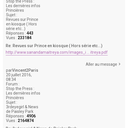
Stop the Press :
Les dernières infos
Princières
Sujet :
Revues sur Prince
en kiosque ( Hors
série etc...)
Réponses :
443
Vues :
233184
Re: Revues sur Prince en kiosque ( Hors série etc...)
http://www.sanandamaitreya.com/images_i ... itreya.pdf
Aller au message
par
Vincent2Paris
20 juillet 2016,
08:34
Forum :
Stop the Press :
Les dernières infos
Princières
Sujet :
3rdeyegirl & News
de Paisley Park
Réponses :
4906
Vues :
2164874