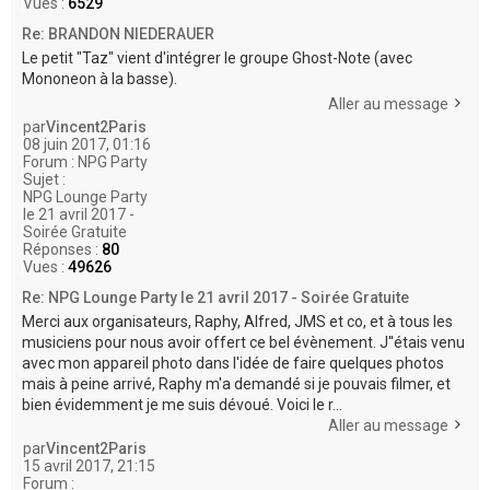
Vues :
6529
Re: BRANDON NIEDERAUER
Le petit "Taz" vient d'intégrer le groupe Ghost-Note (avec
Mononeon à la basse).
Aller au message
par
Vincent2Paris
08 juin 2017, 01:16
Forum :
NPG Party
Sujet :
NPG Lounge Party
le 21 avril 2017 -
Soirée Gratuite
Réponses :
80
Vues :
49626
Re: NPG Lounge Party le 21 avril 2017 - Soirée Gratuite
Merci aux organisateurs, Raphy, Alfred, JMS et co, et à tous les
musiciens pour nous avoir offert ce bel évènement. J''étais venu
avec mon appareil photo dans l'idée de faire quelques photos
mais à peine arrivé, Raphy m'a demandé si je pouvais filmer, et
bien évidemment je me suis dévoué. Voici le r...
Aller au message
par
Vincent2Paris
15 avril 2017, 21:15
Forum :