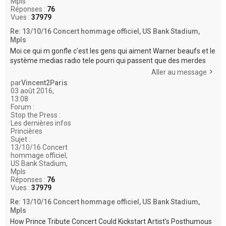
Mpls
Réponses :
76
Vues :
37979
Re: 13/10/16 Concert hommage officiel, US Bank Stadium,
Mpls
Moi ce qui m gonfle c'est les gens qui aiment Warner beaufs et le
système medias radio tele pourri qui passent que des merdes
Aller au message
par
Vincent2Paris
03 août 2016,
13:08
Forum :
Stop the Press :
Les dernières infos
Princières
Sujet :
13/10/16 Concert
hommage officiel,
US Bank Stadium,
Mpls
Réponses :
76
Vues :
37979
Re: 13/10/16 Concert hommage officiel, US Bank Stadium,
Mpls
How Prince Tribute Concert Could Kickstart Artist's Posthumous