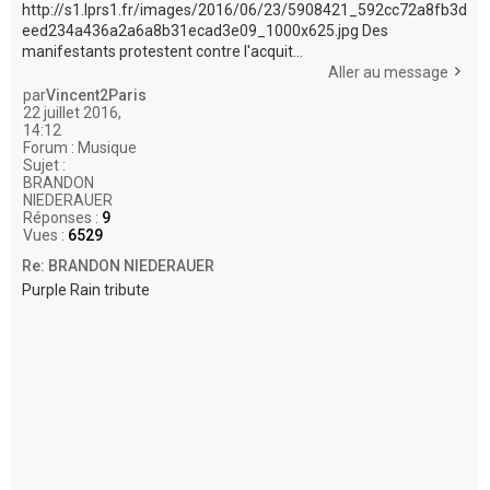
http://s1.lprs1.fr/images/2016/06/23/5908421_592cc72a8fb3d
eed234a436a2a6a8b31ecad3e09_1000x625.jpg Des
manifestants protestent contre l'acquit...
Aller au message
par
Vincent2Paris
22 juillet 2016,
14:12
Forum :
Musique
Sujet :
BRANDON
NIEDERAUER
Réponses :
9
Vues :
6529
Re: BRANDON NIEDERAUER
Purple Rain tribute