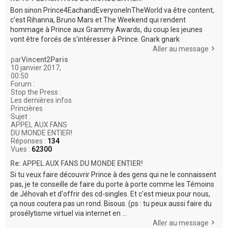
Bon sinon Prince4EachandEveryoneInTheWorld va être content,
c'est Rihanna, Bruno Mars et The Weekend qui rendent
hommage à Prince aux Grammy Awards, du coup les jeunes
vont être forcés de s'intéresser à Prince. Gnark gnark
Aller au message
par
Vincent2Paris
10 janvier 2017,
00:50
Forum :
Stop the Press :
Les dernières infos
Princières
Sujet :
APPEL AUX FANS
DU MONDE ENTIER!
Réponses :
134
Vues :
62300
Re: APPEL AUX FANS DU MONDE ENTIER!
Si tu veux faire découvrir Prince à des gens qui ne le connaissent
pas, je te conseille de faire du porte à porte comme les Témoins
de Jéhovah et d'offrir des cd-singles. Et c'est mieux pour nous,
ça nous coutera pas un rond. Bisous. (ps : tu peux aussi faire du
prosélytisme virtuel via internet en ...
Aller au message