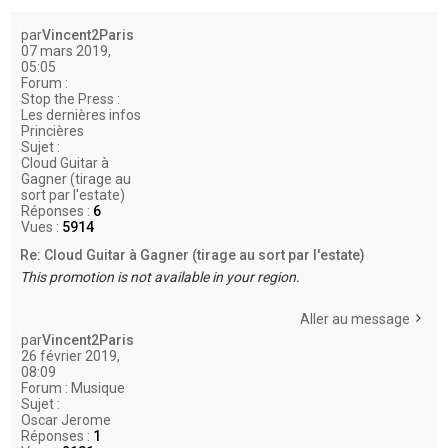
e
r
par
Vincent2Paris
07 mars 2019,
05:05
Forum :
Stop the Press :
Les dernières infos
Princières
Sujet :
Cloud Guitar à
Gagner (tirage au
sort par l'estate)
Réponses :
6
Vues :
5914
Re: Cloud Guitar à Gagner (tirage au sort par l'estate)
This promotion is not available in your region.
Aller au message
par
Vincent2Paris
26 février 2019,
08:09
Forum :
Musique
Sujet :
Oscar Jerome
Réponses :
1