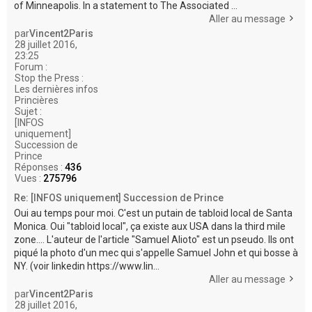
of Minneapolis. In a statement to The Associated ...
Aller au message
par
Vincent2Paris
28 juillet 2016,
23:25
Forum :
Stop the Press :
Les dernières infos
Princières
Sujet :
[INFOS
uniquement]
Succession de
Prince
Réponses :
436
Vues :
275796
Re: [INFOS uniquement] Succession de Prince
Oui au temps pour moi. C'est un putain de tabloid local de Santa
Monica. Oui "tabloid local", ça existe aux USA dans la third mile
zone.... L'auteur de l'article "Samuel Alioto" est un pseudo. Ils ont
piqué la photo d'un mec qui s'appelle Samuel John et qui bosse à
NY. (voir linkedin https://www.lin...
Aller au message
par
Vincent2Paris
28 juillet 2016,