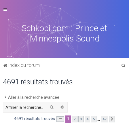
Schkopi.com : Prince et
Minneapolis Sound
R
Index du forum
e
4691 résultats trouvés
c
h
e
Aller à la recherche avancée
r
Rechercher
Recherche avancée
c
4691 résultats trouvés
1
…
2
3
4
5
47
Page
1
sur
47
Suivant
h