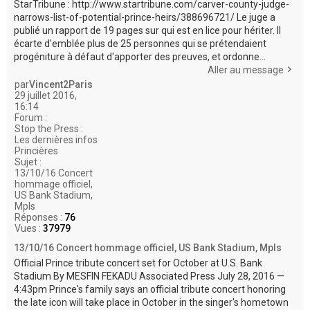
StarTribune : http://www.startribune.com/carver-county-judge-
narrows-list-of-potential-prince-heirs/388696721/ Le juge a
publié un rapport de 19 pages sur qui est en lice pour hériter. Il
écarte d'emblée plus de 25 personnes qui se prétendaient
progéniture à défaut d'apporter des preuves, et ordonne...
Aller au message
par
Vincent2Paris
29 juillet 2016,
16:14
Forum :
Stop the Press :
Les dernières infos
Princières
Sujet :
13/10/16 Concert
hommage officiel,
US Bank Stadium,
Mpls
Réponses :
76
Vues :
37979
13/10/16 Concert hommage officiel, US Bank Stadium, Mpls
Official Prince tribute concert set for October at U.S. Bank
Stadium By MESFIN FEKADU Associated Press July 28, 2016 —
4:43pm Prince's family says an official tribute concert honoring
the late icon will take place in October in the singer's hometown