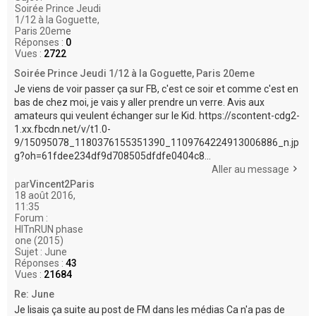
Soirée Prince Jeudi
1/12 à la Goguette,
Paris 20eme
Réponses :
0
Vues :
2722
Soirée Prince Jeudi 1/12 à la Goguette, Paris 20eme
Je viens de voir passer ça sur FB, c'est ce soir et comme c'est en
bas de chez moi, je vais y aller prendre un verre. Avis aux
amateurs qui veulent échanger sur le Kid. https://scontent-cdg2-
1.xx.fbcdn.net/v/t1.0-
9/15095078_1180376155351390_1109764224913006886_n.jp
g?oh=61fdee234df9d708505dfdfe0404c8...
Aller au message
par
Vincent2Paris
18 août 2016,
11:35
Forum :
HITnRUN phase
one (2015)
Sujet :
June
Réponses :
43
Vues :
21684
Re: June
Je lisais ça suite au post de FM dans les médias Ca n'a pas de