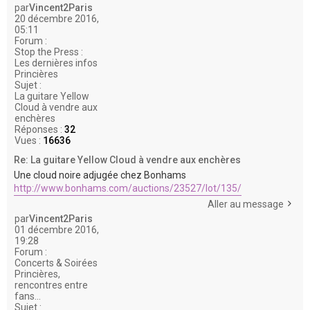
par
Vincent2Paris
20 décembre 2016,
05:11
Forum :
Stop the Press :
Les dernières infos
Princières
Sujet :
La guitare Yellow
Cloud à vendre aux
enchères
Réponses :
32
Vues :
16636
Re: La guitare Yellow Cloud à vendre aux enchères
Une cloud noire adjugée chez Bonhams
http://www.bonhams.com/auctions/23527/lot/135/
Aller au message
par
Vincent2Paris
01 décembre 2016,
19:28
Forum :
Concerts & Soirées
Princières,
rencontres entre
fans...
Sujet :