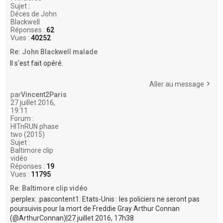
Sujet :
Déces de John
Blackwell
Réponses :
62
Vues :
40252
Re: John Blackwell malade
Il s'est fait opéré.
Aller au message
par
Vincent2Paris
27 juillet 2016,
19:11
Forum :
HITnRUN phase
two (2015)
Sujet :
Baltimore clip
vidéo
Réponses :
19
Vues :
11795
Re: Baltimore clip vidéo
:perplex: :pascontent1: Etats-Unis : les policiers ne seront pas
poursuivis pour la mort de Freddie Gray Arthur Connan
(@ArthurConnan)|27 juillet 2016, 17h38