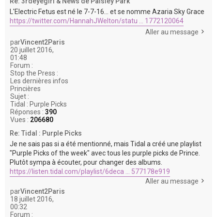
Re: 3rdeyegirl & News de Paisley Park
L'Electric Fetus est né le 7-7-16... et se nomme Azaria Sky Grace
https://twitter.com/HannahJWelton/statu ... 1772120064
Aller au message
par
Vincent2Paris
20 juillet 2016,
01:48
Forum :
Stop the Press :
Les dernières infos
Princières
Sujet :
Tidal : Purple Picks
Réponses :
390
Vues :
206680
Re: Tidal : Purple Picks
Je ne sais pas si a été mentionné, mais Tidal a créé une playlist
"Purple Picks of the week" avec tous les purple picks de Prince.
Plutôt sympa à écouter, pour changer des albums.
https://listen.tidal.com/playlist/6deca ... 577178e919
Aller au message
par
Vincent2Paris
18 juillet 2016,
00:32
Forum :