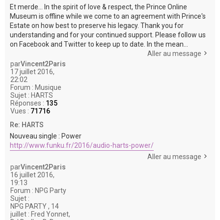
Et merde... In the spirit of love & respect, the Prince Online
Museum is offline while we come to an agreement with Prince's
Estate on how best to preserve his legacy. Thank you for
understanding and for your continued support. Please follow us
on Facebook and Twitter to keep up to date. In the mean...
Aller au message
par
Vincent2Paris
17 juillet 2016,
22:02
Forum :
Musique
Sujet :
HARTS
Réponses :
135
Vues :
71716
Re: HARTS
Nouveau single : Power
http://www.funku.fr/2016/audio-harts-power/
Aller au message
par
Vincent2Paris
16 juillet 2016,
19:13
Forum :
NPG Party
Sujet :
NPG PARTY , 14
juillet : Fred Yonnet,