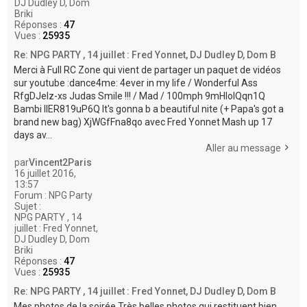
DJ Dudley D, Dom
Briki
Réponses :
47
Vues :
25935
Re: NPG PARTY , 14 juillet : Fred Yonnet, DJ Dudley D, Dom B
Merci à Full RC Zone qui vient de partager un paquet de vidéos
sur youtube :dance4me: 4ever in my life / Wonderful Ass
RfgDJelz-xs Judas Smile !!! / Mad / 100mph 9mHloIQqn1Q
Bambi IlER819uP6Q It's gonna b a beautiful nite (+ Papa's got a
brand new bag) XjWGfFna8qo avec Fred Yonnet Mash up 17
days av...
Aller au message
par
Vincent2Paris
16 juillet 2016,
13:57
Forum :
NPG Party
Sujet :
NPG PARTY , 14
juillet : Fred Yonnet,
DJ Dudley D, Dom
Briki
Réponses :
47
Vues :
25935
Re: NPG PARTY , 14 juillet : Fred Yonnet, DJ Dudley D, Dom B
Mes photos de la soirée Très belles photos qui restituent bien