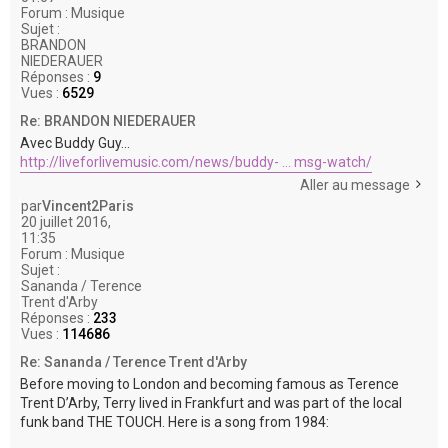
Forum :
Musique
Sujet :
BRANDON
NIEDERAUER
Réponses :
9
Vues :
6529
Re: BRANDON NIEDERAUER
Avec Buddy Guy...
http://liveforlivemusic.com/news/buddy- ... msg-watch/
Aller au message
par
Vincent2Paris
20 juillet 2016,
11:35
Forum :
Musique
Sujet :
Sananda / Terence
Trent d'Arby
Réponses :
233
Vues :
114686
Re: Sananda / Terence Trent d'Arby
Before moving to London and becoming famous as Terence
Trent D’Arby, Terry lived in Frankfurt and was part of the local
funk band THE TOUCH. Here is a song from 1984: