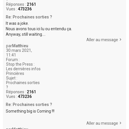
Réponses :
2161
Vues :
473236
Re: Prochaines sorties ?
It was a joke.
Nous avons tous ici lu ou entendu ça.
Anyway, still waiting....
Aller au message
par
Matthieu
30 mars 2021,
11:41
Forum :
Stop the Press :
Les dernières infos
Princières
Sujet :
Prochaines sorties
?
Réponses :
2161
Vues :
473236
Re: Prochaines sorties ?
Something big is Coming !!!
Aller au message