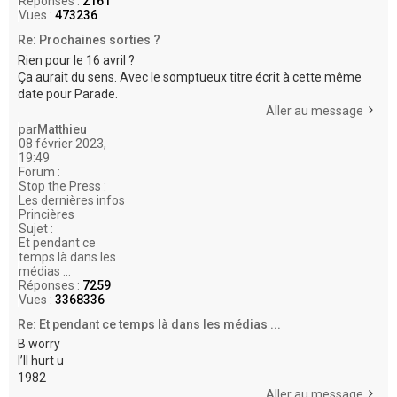
Réponses :
2161
Vues :
473236
Re: Prochaines sorties ?
Rien pour le 16 avril ?
Ça aurait du sens. Avec le somptueux titre écrit à cette même
date pour Parade.
Aller au message
par
Matthieu
08 février 2023,
19:49
Forum :
Stop the Press :
Les dernières infos
Princières
Sujet :
Et pendant ce
temps là dans les
médias ...
Réponses :
7259
Vues :
3368336
Re: Et pendant ce temps là dans les médias ...
B worry
I’ll hurt u
1982
Aller au message