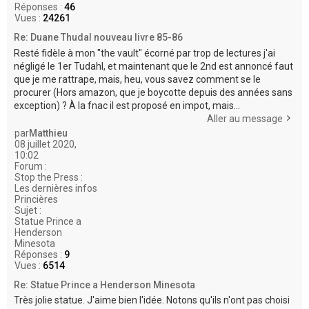
Réponses :
46
Vues :
24261
Re: Duane Thudal nouveau livre 85-86
Resté fidèle à mon "the vault" écorné par trop de lectures j'ai
négligé le 1er Tudahl, et maintenant que le 2nd est annoncé faut
que je me rattrape, mais, heu, vous savez comment se le
procurer (Hors amazon, que je boycotte depuis des années sans
exception) ? À la fnac il est proposé en impot, mais...
Aller au message
par
Matthieu
08 juillet 2020,
10:02
Forum :
Stop the Press :
Les dernières infos
Princières
Sujet :
Statue Prince a
Henderson
Minesota
Réponses :
9
Vues :
6514
Re: Statue Prince a Henderson Minesota
Très jolie statue. J'aime bien l'idée. Notons qu'ils n'ont pas choisi