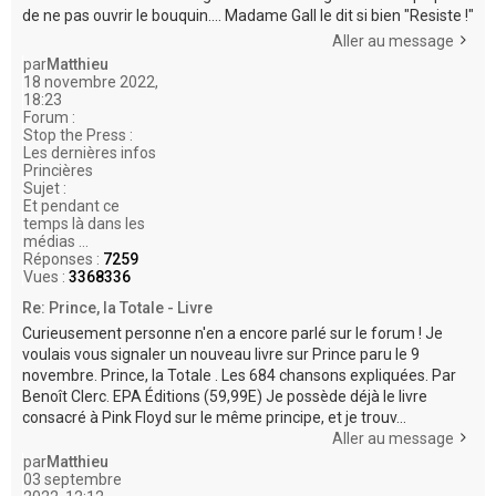
de ne pas ouvrir le bouquin.... Madame Gall le dit si bien "Resiste !"
Aller au message
par
Matthieu
18 novembre 2022,
18:23
Forum :
Stop the Press :
Les dernières infos
Princières
Sujet :
Et pendant ce
temps là dans les
médias ...
Réponses :
7259
Vues :
3368336
Re: Prince, la Totale - Livre
Curieusement personne n'en a encore parlé sur le forum ! Je
voulais vous signaler un nouveau livre sur Prince paru le 9
novembre. Prince, la Totale . Les 684 chansons expliquées. Par
Benoît Clerc. EPA Éditions (59,99E) Je possède déjà le livre
consacré à Pink Floyd sur le même principe, et je trouv...
Aller au message
par
Matthieu
03 septembre