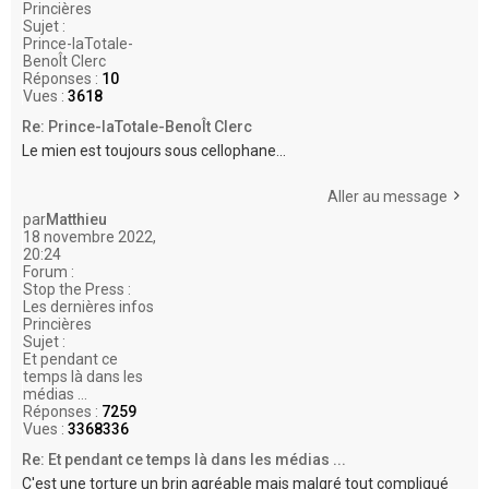
Princières
Sujet :
Prince-laTotale-
BenoÎt Clerc
Réponses :
10
Vues :
3618
Re: Prince-laTotale-BenoÎt Clerc
Le mien est toujours sous cellophane...
Aller au message
par
Matthieu
18 novembre 2022,
20:24
Forum :
Stop the Press :
Les dernières infos
Princières
Sujet :
Et pendant ce
temps là dans les
médias ...
Réponses :
7259
Vues :
3368336
Re: Et pendant ce temps là dans les médias ...
C'est une torture un brin agréable mais malgré tout compliqué