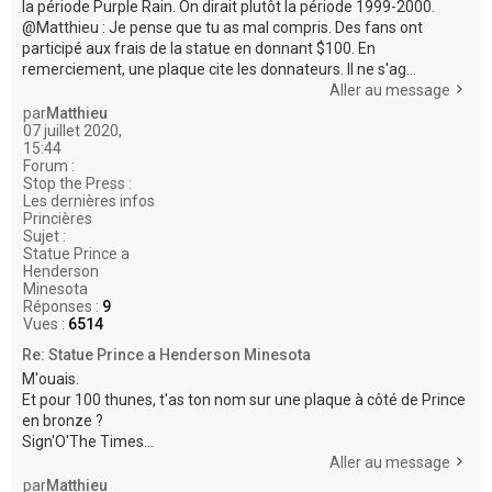
la période Purple Rain. On dirait plutôt la période 1999-2000.
@Matthieu : Je pense que tu as mal compris. Des fans ont
participé aux frais de la statue en donnant $100. En
remerciement, une plaque cite les donnateurs. Il ne s'ag...
Aller au message
par
Matthieu
07 juillet 2020,
15:44
Forum :
Stop the Press :
Les dernières infos
Princières
Sujet :
Statue Prince a
Henderson
Minesota
Réponses :
9
Vues :
6514
Re: Statue Prince a Henderson Minesota
M'ouais.
Et pour 100 thunes, t'as ton nom sur une plaque à côté de Prince
en bronze ?
Sign'O'The Times...
Aller au message
par
Matthieu