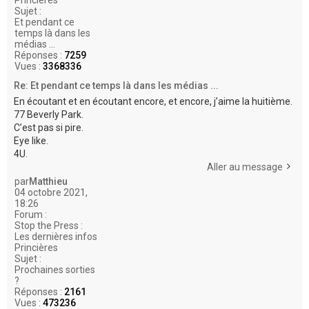
Princières
Sujet :
Et pendant ce
temps là dans les
médias ...
Réponses :
7259
Vues :
3368336
Re: Et pendant ce temps là dans les médias ...
En écoutant et en écoutant encore, et encore, j’aime la huitième.
77 Beverly Park.
C’est pas si pire.
Eye like.
4U.
Aller au message
par
Matthieu
04 octobre 2021,
18:26
Forum :
Stop the Press :
Les dernières infos
Princières
Sujet :
Prochaines sorties
?
Réponses :
2161
Vues :
473236