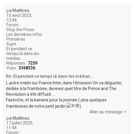
e
r
par
Matthieu
15 août 2023,
13:44
Forum :
Stop the Press :
Les dernières infos
Princières
Sujet :
Et pendant ce
temps là dans les
médias ...
Réponses :
7259
Vues :
3368336
Re: Et pendant ce temps là dans les médias ...
L.autre matin sur France Inter, dans l’émission On va déguster,
dédiée à la framboise, devinez quel titre de Prince and The
Revolution a été diffusé.....
Fastoche, et la banane pour la journée ( plus quelques
framboises de notre petit jardin
)
Aller au message
par
Matthieu
17 juillet 2023,
11:44
Forum :