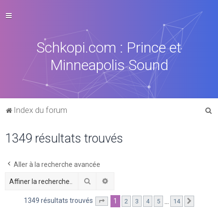
Schkopi.com : Prince et
Minneapolis Sound
R
Index du forum
e
1349 résultats trouvés
c
h
e
Aller à la recherche avancée
r
Rechercher
Recherche avancée
c
1349 résultats trouvés
1
…
2
3
4
5
14
Page
1
sur
14
Suivant
h