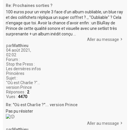
Re: Prochaines sorties ?
100 euros pour un vinyle 3 face d’un album oubliable, un blue ray
et des colifichets répliqua un super coffret ?.., "Oubliable" ? Cela
n'engage que toi. Avoir la chance d'avoir enfin : un BluRay de
Prince de cette qualité sonore et visuelle avec une setlist très
surprenante + un album inédit conçu ...
Aller au message
par
Matthieu
04 août 2021,
02:02
Forum :
Stop the Press :
Les dernières infos
Princières
Sujet :
"Où est Charlie ?"...
version Prince
Réponses :
2
Vues :
4470
Re: "Où est Charlie ?"... version Prince
Pas pu résister
Aller au message
par
Matthieu