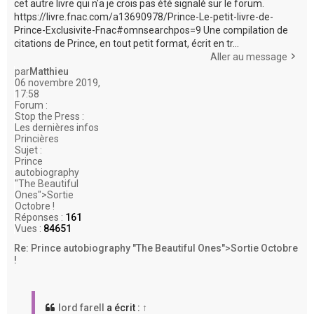
cet autre livre qui n'a je crois pas été signalé sur le forum.
https://livre.fnac.com/a13690978/Prince-Le-petit-livre-de-
Prince-Exclusivite-Fnac#omnsearchpos=9 Une compilation de
citations de Prince, en tout petit format, écrit en tr...
Aller au message
par
Matthieu
06 novembre 2019,
17:58
Forum :
Stop the Press :
Les dernières infos
Princières
Sujet :
Prince
autobiography
"The Beautiful
Ones">Sortie
Octobre !
Réponses :
161
Vues :
84651
Re: Prince autobiography "The Beautiful Ones">Sortie Octobre
!
lord farell
a écrit :
↑