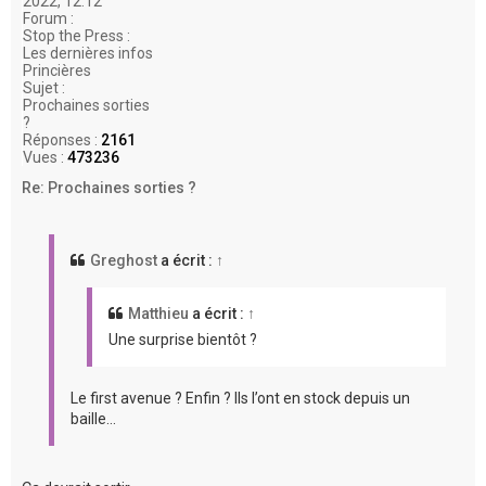
2022, 12:12
Forum :
Stop the Press :
Les dernières infos
Princières
Sujet :
Prochaines sorties
?
Réponses :
2161
Vues :
473236
Re: Prochaines sorties ?
Greghost
a écrit :
↑
Matthieu
a écrit :
↑
Une surprise bientôt ?
Le first avenue ? Enfin ? Ils l’ont en stock depuis un
baille…