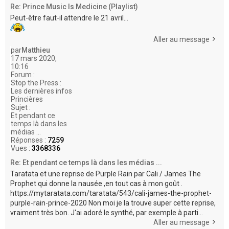
Re: Prince Music Is Medicine (Playlist)
Peut-être faut-il attendre le 21 avril...
Aller au message
par
Matthieu
17 mars 2020,
10:16
Forum :
Stop the Press :
Les dernières infos
Princières
Sujet :
Et pendant ce
temps là dans les
médias ...
Réponses :
7259
Vues :
3368336
Re: Et pendant ce temps là dans les médias ...
Taratata et une reprise de Purple Rain par Cali / James The
Prophet qui donne la nausée ,en tout cas à mon goût .
https://mytaratata.com/taratata/543/cali-james-the-prophet-
purple-rain-prince-2020 Non moi je la trouve super cette reprise,
vraiment très bon. J'ai adoré le synthé, par exemple à parti...
Aller au message