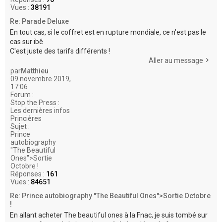
Vues :
38191
Re: Parade Deluxe
En tout cas, si le coffret est en rupture mondiale, ce n'est pas le
cas sur ibê
C'est juste des tarifs différents !
Aller au message
par
Matthieu
09 novembre 2019,
17:06
Forum :
Stop the Press :
Les dernières infos
Princières
Sujet :
Prince
autobiography
"The Beautiful
Ones">Sortie
Octobre !
Réponses :
161
Vues :
84651
Re: Prince autobiography "The Beautiful Ones">Sortie Octobre
!
En allant acheter The beautiful ones à la Fnac, je suis tombé sur