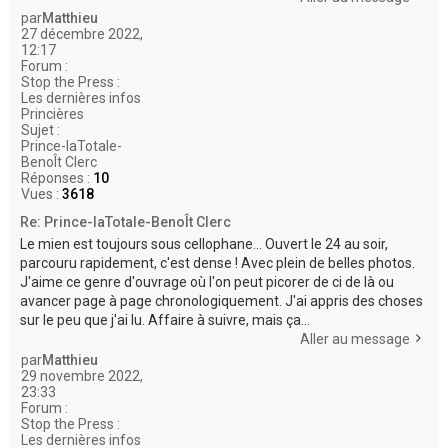
par
Matthieu
27 décembre 2022,
12:17
Forum :
Stop the Press :
Les dernières infos
Princières
Sujet :
Prince-laTotale-
BenoÎt Clerc
Réponses :
10
Vues :
3618
Re: Prince-laTotale-BenoÎt Clerc
Le mien est toujours sous cellophane... Ouvert le 24 au soir,
parcouru rapidement, c'est dense ! Avec plein de belles photos.
J'aime ce genre d'ouvrage où l'on peut picorer de ci de là ou
avancer page à page chronologiquement. J'ai appris des choses
sur le peu que j'ai lu. Affaire à suivre, mais ça...
Aller au message
par
Matthieu
29 novembre 2022,
23:33
Forum :
Stop the Press :
Les dernières infos