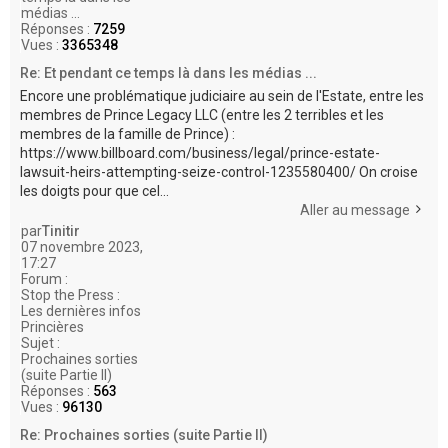
médias ...
Réponses :
7259
Vues :
3365348
Re: Et pendant ce temps là dans les médias ...
Encore une problématique judiciaire au sein de l'Estate, entre les
membres de Prince Legacy LLC (entre les 2 terribles et les
membres de la famille de Prince) :
https://www.billboard.com/business/legal/prince-estate-
lawsuit-heirs-attempting-seize-control-1235580400/ On croise
les doigts pour que cel...
Aller au message
par
Tinitir
07 novembre 2023,
17:27
Forum :
Stop the Press :
Les dernières infos
Princières
Sujet :
Prochaines sorties
(suite Partie II)
Réponses :
563
Vues :
96130
Re: Prochaines sorties (suite Partie II)