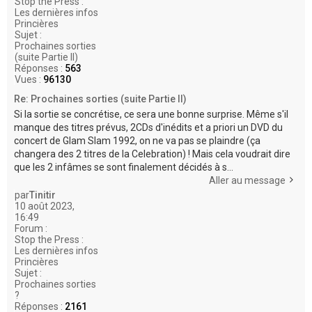
Stop the Press :
Les dernières infos
Princières
Sujet :
Prochaines sorties
(suite Partie II)
Réponses :
563
Vues :
96130
Re: Prochaines sorties (suite Partie II)
Si la sortie se concrétise, ce sera une bonne surprise. Même s'il
manque des titres prévus, 2CDs d'inédits et a priori un DVD du
concert de Glam Slam 1992, on ne va pas se plaindre (ça
changera des 2 titres de la Celebration) ! Mais cela voudrait dire
que les 2 infâmes se sont finalement décidés à s...
Aller au message
par
Tinitir
10 août 2023,
16:49
Forum :
Stop the Press :
Les dernières infos
Princières
Sujet :
Prochaines sorties
?
Réponses :
2161