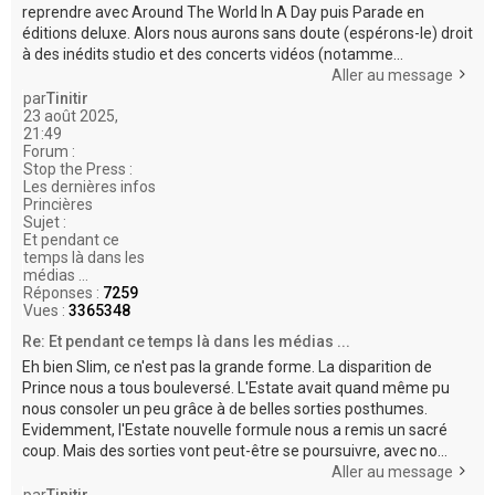
reprendre avec Around The World In A Day puis Parade en
éditions deluxe. Alors nous aurons sans doute (espérons-le) droit
à des inédits studio et des concerts vidéos (notamme...
Aller au message
par
Tinitir
23 août 2025,
21:49
Forum :
Stop the Press :
Les dernières infos
Princières
Sujet :
Et pendant ce
temps là dans les
médias ...
Réponses :
7259
Vues :
3365348
Re: Et pendant ce temps là dans les médias ...
Eh bien Slim, ce n'est pas la grande forme. La disparition de
Prince nous a tous bouleversé. L'Estate avait quand même pu
nous consoler un peu grâce à de belles sorties posthumes.
Evidemment, l'Estate nouvelle formule nous a remis un sacré
coup. Mais des sorties vont peut-être se poursuivre, avec no...
Aller au message
par
Tinitir