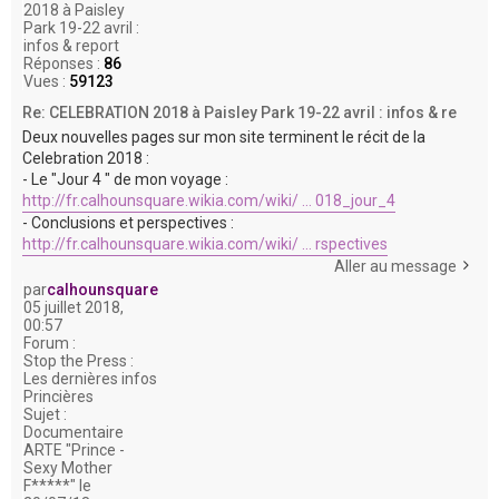
2018 à Paisley
Park 19-22 avril :
infos & report
Réponses :
86
Vues :
59123
Re: CELEBRATION 2018 à Paisley Park 19-22 avril : infos & re
Deux nouvelles pages sur mon site terminent le récit de la
Celebration 2018 :
- Le "Jour 4 " de mon voyage :
http://fr.calhounsquare.wikia.com/wiki/ ... 018_jour_4
- Conclusions et perspectives :
http://fr.calhounsquare.wikia.com/wiki/ ... rspectives
Aller au message
par
calhounsquare
05 juillet 2018,
00:57
Forum :
Stop the Press :
Les dernières infos
Princières
Sujet :
Documentaire
ARTE "Prince -
Sexy Mother
F*****" le