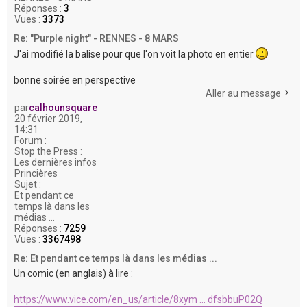
Réponses :
3
Vues :
3373
Re: "Purple night" - RENNES - 8 MARS
J'ai modifié la balise pour que l'on voit la photo en entier
bonne soirée en perspective
Aller au message
par
calhounsquare
20 février 2019,
14:31
Forum :
Stop the Press :
Les dernières infos
Princières
Sujet :
Et pendant ce
temps là dans les
médias ...
Réponses :
7259
Vues :
3367498
Re: Et pendant ce temps là dans les médias ...
Un comic (en anglais) à lire :
https://www.vice.com/en_us/article/8xym ... dfsbbuP02Q