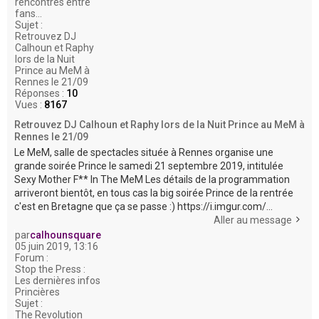
rencontres entre
fans...
Sujet :
Retrouvez DJ
Calhoun et Raphy
lors de la Nuit
Prince au MeM à
Rennes le 21/09
Réponses :
10
Vues :
8167
Retrouvez DJ Calhoun et Raphy lors de la Nuit Prince au MeM à
Rennes le 21/09
Le MeM, salle de spectacles située à Rennes organise une
grande soirée Prince le samedi 21 septembre 2019, intitulée
Sexy Mother F** In The MeM Les détails de la programmation
arriveront bientôt, en tous cas la big soirée Prince de la rentrée
c'est en Bretagne que ça se passe :) https://i.imgur.com/...
Aller au message
par
calhounsquare
05 juin 2019, 13:16
Forum :
Stop the Press :
Les dernières infos
Princières
Sujet :
The Revolution