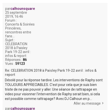
e
r
par
calhounsquare
25 septembre
2019, 16:46
Forum :
Concerts & Soirées
Princières,
rencontres entre
fans...
Sujet :
CELEBRATION
2018 à Paisley
Park 19-22 avril :
infos & report
Réponses :
86
Vues :
59123
Re: CELEBRATION 2018 à Paisley Park 19-22 avril : infos &
report
Désolé pour la réponse tardive. Les interventions de Raphy sont
TOUJOURS APPRECIABLES. C'est pour cela que je suis bien
triste de ne pas pouvoir y aller. Une séance de rattrapage en
video pour visionner l'intervention de Raphy serait bien, si cela
est possible comme rattrapage? Avec DJ Calhoun en p...
Aller au message
par
calhounsquare