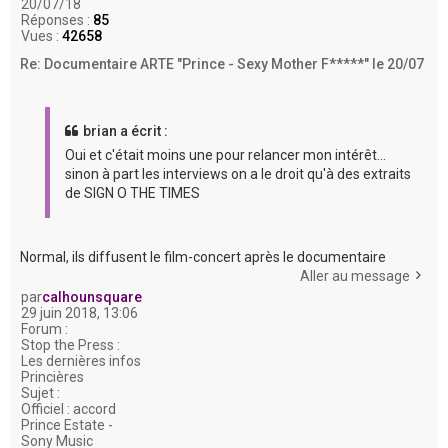
20/07/18
Réponses :
85
Vues :
42658
Re: Documentaire ARTE "Prince - Sexy Mother F*****" le 20/07
brian a écrit :
Oui et c'était moins une pour relancer mon intérêt...
sinon à part les interviews on a le droit qu'à des extraits
de SIGN O THE TIMES
Normal, ils diffusent le film-concert après le documentaire
Aller au message
par
calhounsquare
29 juin 2018, 13:06
Forum :
Stop the Press :
Les dernières infos
Princières
Sujet :
Officiel : accord
Prince Estate -
Sony Music