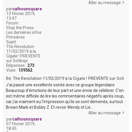
Aller au message
par
calhounsquare
13 février 2019,
13:47
Forum :
Stop the Press :
Les dernières infos
Princières
Sujet :
The Revolution
11/02/2019 à la
Cigale ! PREVENTE
sur Schkopi
Réponses :
273
Vues :
139562
Re: The Revolution 11/02/2019 à la Cigale ! PREVENTE sur Sch
J'ai passé une excellente soirée avec ce groupe légendaire.
Beaucoup d'émotions de leur part et une envie de célébrer. C'en
est même difficile de lire les commentaires négatifs après coup,
car j'ai vraiment eu l'impression qu'ils se sont démenés, surtout
Brown Mark et Bobby Z. Et revoir Wendy et Lis...
Aller au message
par
calhounsquare
07 février 2019,
18:45