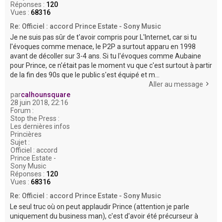
Réponses :
120
Vues :
68316
Re: Officiel : accord Prince Estate - Sony Music
Je ne suis pas sûr de t'avoir compris pour L'Internet, car si tu
l'évoques comme menace, le P2P a surtout apparu en 1998
avant de décoller sur 3-4 ans. Si tu l'évoques comme Aubaine
pour Prince, ce n'était pas le moment vu que c'est surtout à partir
de la fin des 90s que le public s'est équipé et m...
Aller au message
par
calhounsquare
28 juin 2018, 22:16
Forum :
Stop the Press :
Les dernières infos
Princières
Sujet :
Officiel : accord
Prince Estate -
Sony Music
Réponses :
120
Vues :
68316
Re: Officiel : accord Prince Estate - Sony Music
Le seul truc où on peut applaudir Prince (attention je parle
uniquement du business man), c'est d'avoir été précurseur à