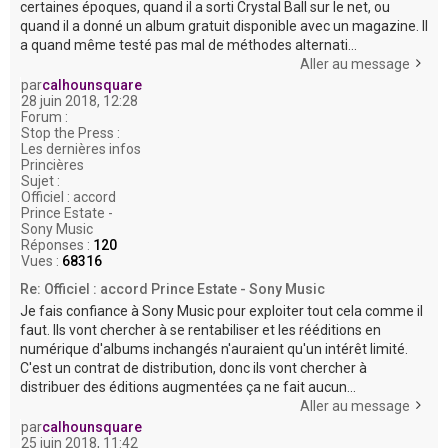
certaines époques, quand il a sorti Crystal Ball sur le net, ou
quand il a donné un album gratuit disponible avec un magazine. Il
a quand même testé pas mal de méthodes alternati...
Aller au message
par
calhounsquare
28 juin 2018, 12:28
Forum :
Stop the Press :
Les dernières infos
Princières
Sujet :
Officiel : accord
Prince Estate -
Sony Music
Réponses :
120
Vues :
68316
Re: Officiel : accord Prince Estate - Sony Music
Je fais confiance à Sony Music pour exploiter tout cela comme il
faut. Ils vont chercher à se rentabiliser et les rééditions en
numérique d'albums inchangés n'auraient qu'un intérêt limité.
C'est un contrat de distribution, donc ils vont chercher à
distribuer des éditions augmentées ça ne fait aucun...
Aller au message
par
calhounsquare
25 juin 2018, 11:42