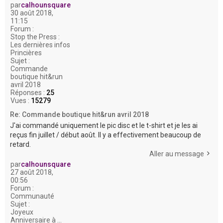
par
calhounsquare
30 août 2018,
11:15
Forum :
Stop the Press :
Les dernières infos
Princières
Sujet :
Commande
boutique hit&run
avril 2018
Réponses :
25
Vues :
15279
Re: Commande boutique hit&run avril 2018
J'ai commandé uniquement le pic disc et le t-shirt et je les ai
reçus fin juillet / début août. Il y a effectivement beaucoup de
retard.
Aller au message
par
calhounsquare
27 août 2018,
00:56
Forum :
Communauté
Sujet :
Joyeux
Anniversaire à ...