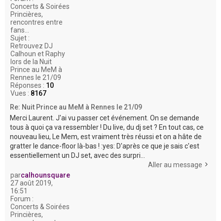
Concerts & Soirées
Princières,
rencontres entre
fans...
Sujet :
Retrouvez DJ
Calhoun et Raphy
lors de la Nuit
Prince au MeM à
Rennes le 21/09
Réponses :
10
Vues :
8167
Re: Nuit Prince au MeM à Rennes le 21/09
Merci Laurent. J'ai vu passer cet événement. On se demande
tous à quoi ça va ressembler ! Du live, du dj set ? En tout cas, ce
nouveau lieu, Le Mem, est vraiment très réussi et on a hâte de
gratter le dance-floor là-bas ! :yes: D'après ce que je sais c'est
essentiellement un DJ set, avec des surpri...
Aller au message
par
calhounsquare
27 août 2019,
16:51
Forum :
Concerts & Soirées
Princières,