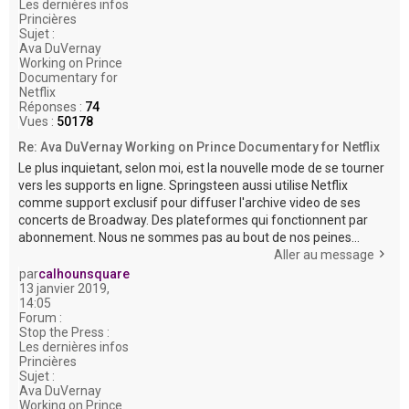
Les dernières infos
Princières
Sujet :
Ava DuVernay
Working on Prince
Documentary for
Netflix
Réponses :
74
Vues :
50178
Re: Ava DuVernay Working on Prince Documentary for Netflix
Le plus inquietant, selon moi, est la nouvelle mode de se tourner
vers les supports en ligne. Springsteen aussi utilise Netflix
comme support exclusif pour diffuser l'archive video de ses
concerts de Broadway. Des plateformes qui fonctionnent par
abonnement. Nous ne sommes pas au bout de nos peines...
Aller au message
par
calhounsquare
13 janvier 2019,
14:05
Forum :
Stop the Press :
Les dernières infos
Princières
Sujet :
Ava DuVernay
Working on Prince