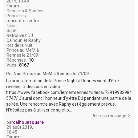
2019, 10:48
Forum :
Concerts & Soirées
Princières,
rencontres entre
fans...
Sujet :
Retrouvez DJ
Calhoun et Raphy
lors de la Nuit
Prince au MeM à
Rennes le 21/09
Réponses :
10
Vues :
8167
Re: Nuit Prince au MeM à Rennes le 21/09
La programmation de la Prince Night à Rennes vient d'être
révélée, ci dessous en vidéo :
https://www.facebook.com/lememrennes/videos/73919982984
5747/ J'aurai donc l'honneur d'y être DJ pendant une partie de la
soirée. Une rencontre avec Raphy est également prévue.
N'hésitez pas à utiliser ce sujet p...
Aller au message
par
calhounsquare
29 août 2019,
10:45
Forum :