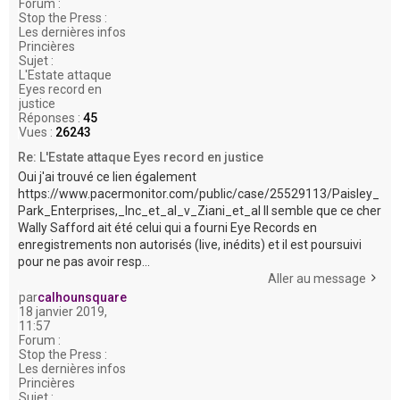
Forum :
Stop the Press :
Les dernières infos
Princières
Sujet :
L'Estate attaque
Eyes record en
justice
Réponses :
45
Vues :
26243
Re: L'Estate attaque Eyes record en justice
Oui j'ai trouvé ce lien également
https://www.pacermonitor.com/public/case/25529113/Paisley_
Park_Enterprises,_Inc_et_al_v_Ziani_et_al Il semble que ce cher
Wally Safford ait été celui qui a fourni Eye Records en
enregistrements non autorisés (live, inédits) et il est poursuivi
pour ne pas avoir resp...
Aller au message
par
calhounsquare
18 janvier 2019,
11:57
Forum :
Stop the Press :
Les dernières infos
Princières
Sujet :