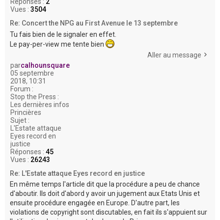
Réponses :
2
Vues :
3504
Re: Concert the NPG au First Avenue le 13 septembre
Tu fais bien de le signaler en effet.
Le pay-per-view me tente bien
Aller au message
par
calhounsquare
05 septembre
2018, 10:31
Forum :
Stop the Press :
Les dernières infos
Princières
Sujet :
L'Estate attaque
Eyes record en
justice
Réponses :
45
Vues :
26243
Re: L'Estate attaque Eyes record en justice
En même temps l'article dit que la procédure a peu de chance
d'aboutir. Ils doit d'abord y avoir un jugement aux Etats Unis et
ensuite procédure engagée en Europe. D'autre part, les
violations de copyright sont discutables, en fait ils s'appuient sur