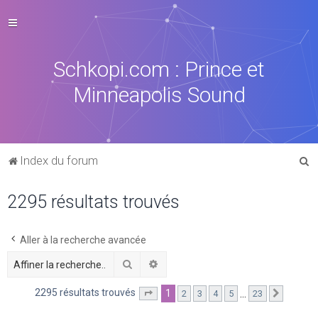
Schkopi.com : Prince et
Minneapolis Sound
R
Index du forum
e
2295 résultats trouvés
c
h
e
Aller à la recherche avancée
r
Rechercher
Recherche avancée
c
2295 résultats trouvés
1
…
2
3
4
5
23
Page
1
sur
23
Suivant
h