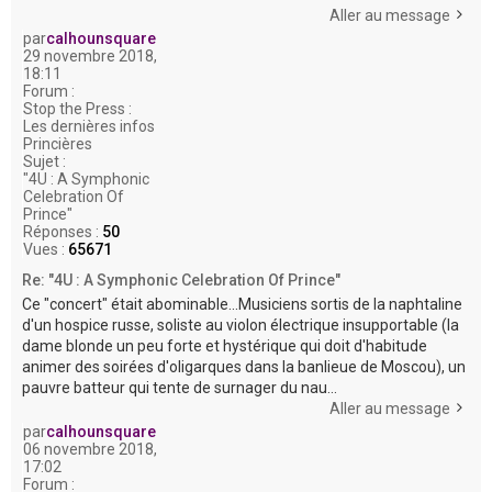
Aller au message
par
calhounsquare
29 novembre 2018,
18:11
Forum :
Stop the Press :
Les dernières infos
Princières
Sujet :
"4U : A Symphonic
Celebration Of
Prince"
Réponses :
50
Vues :
65671
Re: "4U : A Symphonic Celebration Of Prince"
Ce "concert" était abominable...Musiciens sortis de la naphtaline
d'un hospice russe, soliste au violon électrique insupportable (la
dame blonde un peu forte et hystérique qui doit d'habitude
animer des soirées d'oligarques dans la banlieue de Moscou), un
pauvre batteur qui tente de surnager du nau...
Aller au message
par
calhounsquare
06 novembre 2018,
17:02
Forum :