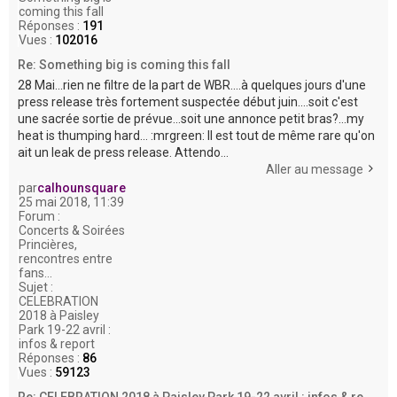
coming this fall
Réponses :
191
Vues :
102016
Re: Something big is coming this fall
28 Mai...rien ne filtre de la part de WBR....à quelques jours d'une
press release très fortement suspectée début juin....soit c'est
une sacrée sortie de prévue...soit une annonce petit bras?...my
heat is thumping hard... :mrgreen: Il est tout de même rare qu'on
ait un leak de press release. Attendo...
Aller au message
par
calhounsquare
25 mai 2018, 11:39
Forum :
Concerts & Soirées
Princières,
rencontres entre
fans...
Sujet :
CELEBRATION
2018 à Paisley
Park 19-22 avril :
infos & report
Réponses :
86
Vues :
59123
Re: CELEBRATION 2018 à Paisley Park 19-22 avril : infos & re