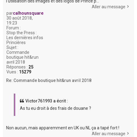
l'utilisation des images et des logos de Prince p...
Aller au message
par
calhounsquare
30 août 2018,
19:23
Forum :
Stop the Press :
Les dernières infos
Princières
Sujet :
Commande
boutique hit&run
avril 2018
Réponses :
25
Vues :
15279
Re: Commande boutique hit&run avril 2018
Victor761993 a écrit :
As tu eu droit à des frais de douane ?
Non aucun, mais apparemment en UK ou NL ça a tapé fort !
Aller au message