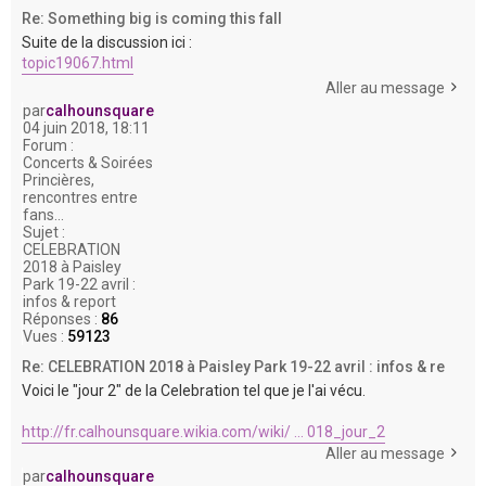
Re: Something big is coming this fall
Suite de la discussion ici :
topic19067.html
Aller au message
par
calhounsquare
04 juin 2018, 18:11
Forum :
Concerts & Soirées
Princières,
rencontres entre
fans...
Sujet :
CELEBRATION
2018 à Paisley
Park 19-22 avril :
infos & report
Réponses :
86
Vues :
59123
Re: CELEBRATION 2018 à Paisley Park 19-22 avril : infos & re
Voici le "jour 2" de la Celebration tel que je l'ai vécu.
http://fr.calhounsquare.wikia.com/wiki/ ... 018_jour_2
Aller au message
par
calhounsquare