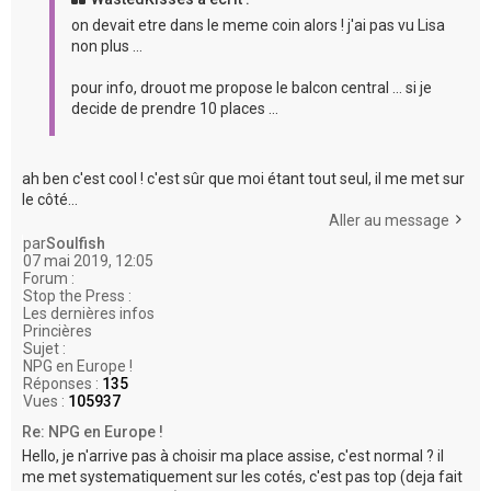
on devait etre dans le meme coin alors ! j'ai pas vu Lisa
non plus ...
pour info, drouot me propose le balcon central ... si je
decide de prendre 10 places ...
ah ben c'est cool ! c'est sûr que moi étant tout seul, il me met sur
le côté...
Aller au message
par
Soulfish
07 mai 2019, 12:05
Forum :
Stop the Press :
Les dernières infos
Princières
Sujet :
NPG en Europe !
Réponses :
135
Vues :
105937
Re: NPG en Europe !
Hello, je n'arrive pas à choisir ma place assise, c'est normal ? il
me met systematiquement sur les cotés, c'est pas top (deja fait