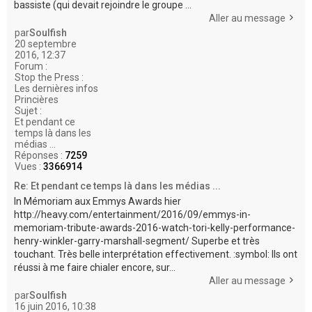
bassiste (qui devait rejoindre le groupe ...
Aller au message
par
Soulfish
20 septembre
2016, 12:37
Forum :
Stop the Press :
Les dernières infos
Princières
Sujet :
Et pendant ce
temps là dans les
médias ...
Réponses :
7259
Vues :
3366914
Re: Et pendant ce temps là dans les médias ...
In Mémoriam aux Emmys Awards hier
http://heavy.com/entertainment/2016/09/emmys-in-
memoriam-tribute-awards-2016-watch-tori-kelly-performance-
henry-winkler-garry-marshall-segment/ Superbe et très
touchant. Très belle interprétation effectivement. :symbol: Ils ont
réussi à me faire chialer encore, sur...
Aller au message
par
Soulfish
16 juin 2016, 10:38