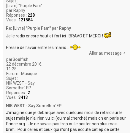
Sujet :
[Livre] "Purple Fam"
par Raphy
Réponses :
228
Vues :
121584
Re: [Livre] "Purple Fam" par Raphy
Je le redis encore haut et fort ici : BRAVO ET MERCI !
Pressé de l'avoir entre les mains...
Aller au message
par
Soulfish
22 décembre 2016,
11:28
Forum :
Musique
Sujet :
NIK WEST - Say
Somethin' EP
Réponses :
2
Vues :
3413
NIK WEST - Say Somethin' EP
J'imagine que je débarque avec quelques mois de retard sur le
sujet mais je n'ai rien vu ici (ou mal cherché) mais on en parle sur
Prince.org... Je ne savais pas trop ou le poster non plus mais
bref... Pour celles et ceux qui n'ont pas écouté cet ep de cette