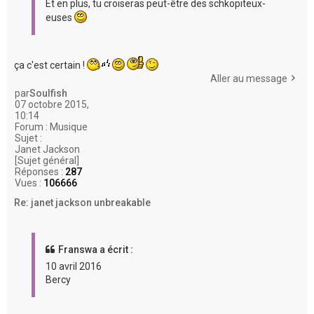
Et en plus, tu croiseras peut-être des schkopiteux-
euses
ça c'est certain !
Aller au message
par
Soulfish
07 octobre 2015,
10:14
Forum :
Musique
Sujet :
Janet Jackson
[Sujet général]
Réponses :
287
Vues :
106666
Re: janet jackson unbreakable
Franswa a écrit :
10 avril 2016
Bercy