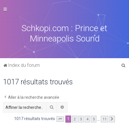
Schkopi.com : Prince et
Minneapolis Sound
R
Index du forum
e
1017 résultats trouvés
c
h
e
Aller à la recherche avancée
r
Rechercher
Recherche avancée
c
1017 résultats trouvés
1
…
2
3
4
5
11
Page
1
sur
11
Suivant
h