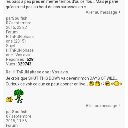
les bacs à peu près en même temps d'où ce flou... Mais je parie
qu'on n'est pas au bout de nos surprises en c...
Aller au message
par
Soulfish
07 septembre
2015, 23:22
Forum :
HITnRUN phase
one (2015)
Sujet :
HITnRUN phase
one : Vos avis
Réponses :
628
Vues :
329743
Re: HITnRUN phase one : Vos avis
Je crois que SHUT THIS DOWN va devenir mon DAYS OF WILD...
Curieux de voir ce que ça peut donner en live...
Aller au message
par
Soulfish
07 septembre
2015, 11:56
Forum :