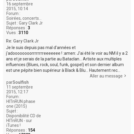
16 septembre
2015, 10:14
Forum :
Soirées, concerts...
Sujet :
Gary Clark Jr
Réponses :
3
Vues :
3110
Re: Gary Clark Jr
Je le suis depuis pas mal d'années et
j'adoooooooorrrrrrrreeeeeee ! :amen: J'ai été le voir au NM il y a 2
ans et je serais de la partie au Bataclan... Artiste aux multiples
influences (Blues, rock, soul, funk, gospel) et son dernier album
est une pépite bien supérieur à Black & Blu... Hautement rec...
Aller au message
par
Soulfish
11 septembre
2015, 12:17
Forum :
HITnRUN phase
one (2015)
Sujet :
Disponibilité CD de
HITnRUN - sur
iTunes !
Réponses :
154