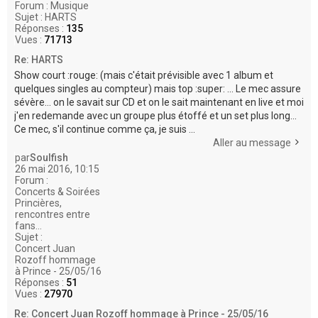
Forum :
Musique
Sujet :
HARTS
Réponses :
135
Vues :
71713
Re: HARTS
Show court :rouge: (mais c'était prévisible avec 1 album et
quelques singles au compteur) mais top :super: ... Le mec assure
sévère... on le savait sur CD et on le sait maintenant en live et moi
j'en redemande avec un groupe plus étoffé et un set plus long...
Ce mec, s'il continue comme ça, je suis ...
Aller au message
par
Soulfish
26 mai 2016, 10:15
Forum :
Concerts & Soirées
Princières,
rencontres entre
fans...
Sujet :
Concert Juan
Rozoff hommage
à Prince - 25/05/16
Réponses :
51
Vues :
27970
Re: Concert Juan Rozoff hommage à Prince - 25/05/16