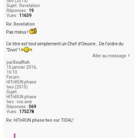
two (2015)
Sujet :
Revelation
Réponses :
19
Vues :
11639
Re: Revelation
Pas mieux !
Ce titre est tout simplement un Chef d'Oeuvre... De l'ordre du
"Divin" !
Aller au message
par
Soulfish
15 janvier 2016,
16:10
Forum :
HITnRUN phase
two (2015)
Sujet :
HITnRUN phase
two : vos avis
Réponses :
369
Vues :
175278
Re: HITnRUN phase two sur TIDAL!