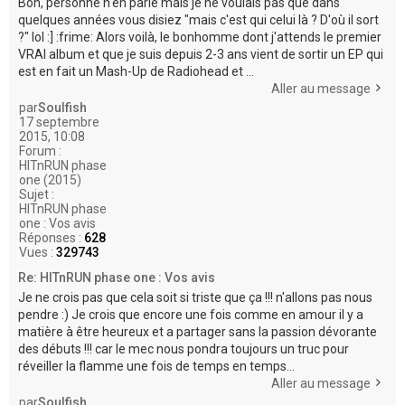
Bon, personne n'en parle mais je ne voulais pas que dans
quelques années vous disiez "mais c'est qui celui là ? D'où il sort
?" lol :] :frime: Alors voilà, le bonhomme dont j'attends le premier
VRAI album et que je suis depuis 2-3 ans vient de sortir un EP qui
est en fait un Mash-Up de Radiohead et ...
Aller au message
par
Soulfish
17 septembre
2015, 10:08
Forum :
HITnRUN phase
one (2015)
Sujet :
HITnRUN phase
one : Vos avis
Réponses :
628
Vues :
329743
Re: HITnRUN phase one : Vos avis
Je ne crois pas que cela soit si triste que ça !!! n'allons pas nous
pendre :) Je crois que encore une fois comme en amour il y a
matière à être heureux et a partager sans la passion dévorante
des débuts !!! car le mec nous pondra toujours un truc pour
réveiller la flamme une fois de temps en temps...
Aller au message
par
Soulfish