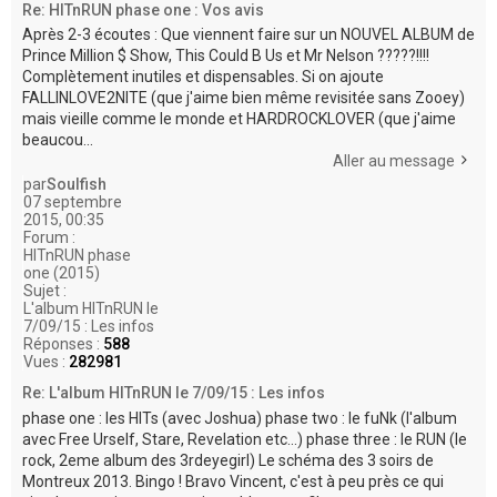
Re: HITnRUN phase one : Vos avis
Après 2-3 écoutes : Que viennent faire sur un NOUVEL ALBUM de
Prince Million $ Show, This Could B Us et Mr Nelson ?????!!!!
Complètement inutiles et dispensables. Si on ajoute
FALLINLOVE2NITE (que j'aime bien même revisitée sans Zooey)
mais vieille comme le monde et HARDROCKLOVER (que j'aime
beaucou...
Aller au message
par
Soulfish
07 septembre
2015, 00:35
Forum :
HITnRUN phase
one (2015)
Sujet :
L'album HITnRUN le
7/09/15 : Les infos
Réponses :
588
Vues :
282981
Re: L'album HITnRUN le 7/09/15 : Les infos
phase one : les HITs (avec Joshua) phase two : le fuNk (l'album
avec Free Urself, Stare, Revelation etc...) phase three : le RUN (le
rock, 2eme album des 3rdeyegirl) Le schéma des 3 soirs de
Montreux 2013. Bingo ! Bravo Vincent, c'est à peu près ce qui