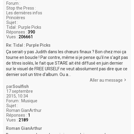
Forum :
Stop the Press :
Les dernières infos
Princières
Sujet :
Tidal : Purple Picks
Réponses :
390
Vues :
206661
Re: Tidal : Purple Picks
Ça serait-y pas Judith dans les chœurs finaux ? Bon chez moi ça
tourne en boucle ! Par contre, même si je pense qu'il ne s'agit pas
de titres isolés, le fait que STARE ait été diffusé en juin dernier
sur le visuel de FREE URSELF ne veut absolument pas dire que ce
dernier soit un titre d'album. Ou a...
Aller au message
par
Soulfish
17 septembre
2015, 10:34
Forum :
Musique
Sujet :
Roman GianArthur
Réponses :
1
Vues :
2189
Roman GianArthur