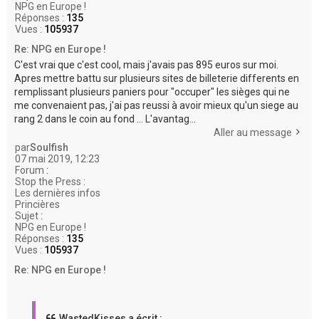
NPG en Europe !
Réponses :
135
Vues :
105937
Re: NPG en Europe !
C'est vrai que c'est cool, mais j'avais pas 895 euros sur moi.
Apres mettre battu sur plusieurs sites de billeterie differents en
remplissant plusieurs paniers pour "occuper" les sièges qui ne
me convenaient pas, j'ai pas reussi à avoir mieux qu'un siege au
rang 2 dans le coin au fond ... L'avantag...
Aller au message
par
Soulfish
07 mai 2019, 12:23
Forum :
Stop the Press :
Les dernières infos
Princières
Sujet :
NPG en Europe !
Réponses :
135
Vues :
105937
Re: NPG en Europe !
WastedKisses a écrit :