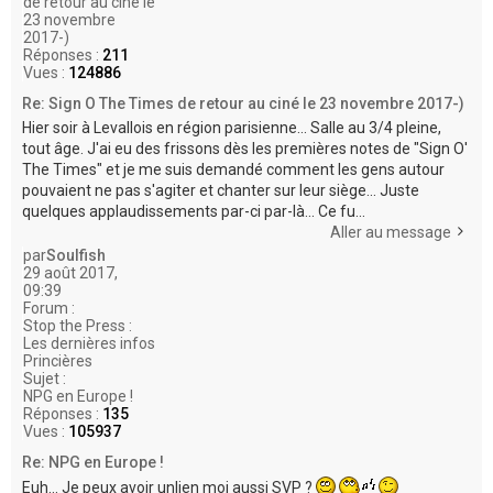
de retour au ciné le
23 novembre
2017-)
Réponses :
211
Vues :
124886
Re: Sign O The Times de retour au ciné le 23 novembre 2017-)
Hier soir à Levallois en région parisienne... Salle au 3/4 pleine,
tout âge. J'ai eu des frissons dès les premières notes de "Sign O'
The Times" et je me suis demandé comment les gens autour
pouvaient ne pas s'agiter et chanter sur leur siège... Juste
quelques applaudissements par-ci par-là... Ce fu...
Aller au message
par
Soulfish
29 août 2017,
09:39
Forum :
Stop the Press :
Les dernières infos
Princières
Sujet :
NPG en Europe !
Réponses :
135
Vues :
105937
Re: NPG en Europe !
Euh... Je peux avoir unlien moi aussi SVP ?