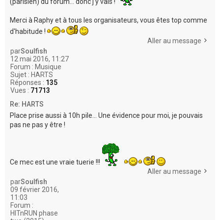
(parisien) du forum... donc j'y vais !
Merci à Raphy et à tous les organisateurs, vous êtes top comme
d'habitude !
Aller au message
par
Soulfish
12 mai 2016, 11:27
Forum :
Musique
Sujet :
HARTS
Réponses :
135
Vues :
71713
Re: HARTS
Place prise aussi à 10h pile... Une évidence pour moi, je pouvais
pas ne pas y être !
Ce mec est une vraie tuerie !!!
Aller au message
par
Soulfish
09 février 2016,
11:03
Forum :
HITnRUN phase