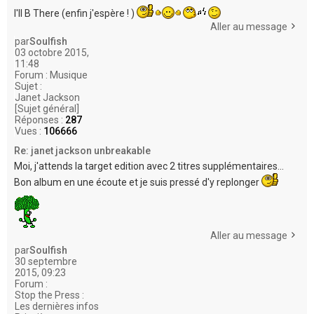
I'll B There (enfin j'espère ! )
Aller au message
par
Soulfish
03 octobre 2015,
11:48
Forum :
Musique
Sujet :
Janet Jackson
[Sujet général]
Réponses :
287
Vues :
106666
Re: janet jackson unbreakable
Moi, j'attends la target edition avec 2 titres supplémentaires...
Bon album en une écoute et je suis pressé d'y replonger
Aller au message
par
Soulfish
30 septembre
2015, 09:23
Forum :
Stop the Press :
Les dernières infos