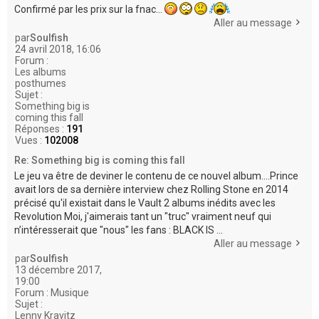
Confirmé par les prix sur la fnac...
Aller au message
par
Soulfish
24 avril 2018, 16:06
Forum :
Les albums
posthumes
Sujet :
Something big is
coming this fall
Réponses :
191
Vues :
102008
Re: Something big is coming this fall
Le jeu va être de deviner le contenu de ce nouvel album....Prince
avait lors de sa dernière interview chez Rolling Stone en 2014
précisé qu'il existait dans le Vault 2 albums inédits avec les
Revolution Moi, j'aimerais tant un "truc" vraiment neuf qui
n’intéresserait que "nous" les fans : BLACK IS ...
Aller au message
par
Soulfish
13 décembre 2017,
19:00
Forum :
Musique
Sujet :
Lenny Kravitz