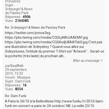
Princières
Sujet :
3rdeyegirl & News
de Paisley Park
Réponses :
4906
Vues :
2164385
Re: 3rdeyegirl & News de Paisley Park
https://twitter.com/prince3eg
https://pbs.twimg.com/media/CQGLyK8UcAAEMtf.jpg
https://pbs.twimg.com/media/CQGKxdjU8AATbb0.jpg C'est pas
une illustration de 3rdeyeboy ? Quand vous allez sur
3rdeyetunes, l'intitulé du premier T-Shirt est "Artwork"... Serait-ce
la pochette (très laide) du prochain alb...
Aller au message
par
Soulfish
29 septembre
2015, 13:33
Forum :
Musique
Sujet :
Dam Funk
Réponses :
16
Vues :
8354
Re: Dam Funk
A Paris le 24/10 à la Bellevilloise http://www.funku.fr/2015/dam-
funk-en-concert-a-paris-le-24-octobre/ NB: La veille 23/10