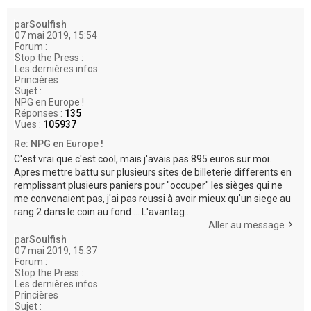
e
r
par
Soulfish
07 mai 2019, 15:54
Forum :
Stop the Press :
Les dernières infos
Princières
Sujet :
NPG en Europe !
Réponses :
135
Vues :
105937
Re: NPG en Europe !
C'est vrai que c'est cool, mais j'avais pas 895 euros sur moi.
Apres mettre battu sur plusieurs sites de billeterie differents en
remplissant plusieurs paniers pour "occuper" les sièges qui ne
me convenaient pas, j'ai pas reussi à avoir mieux qu'un siege au
rang 2 dans le coin au fond ... L'avantag...
Aller au message
par
Soulfish
07 mai 2019, 15:37
Forum :
Stop the Press :
Les dernières infos
Princières
Sujet :