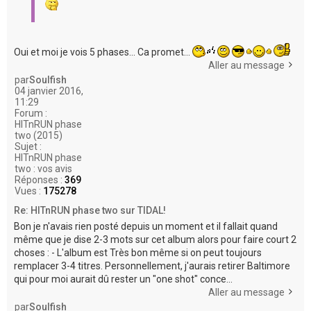
Oui et moi je vois 5 phases... Ca promet...
Aller au message
par
Soulfish
04 janvier 2016,
11:29
Forum :
HITnRUN phase
two (2015)
Sujet :
HITnRUN phase
two : vos avis
Réponses :
369
Vues :
175278
Re: HITnRUN phase two sur TIDAL!
Bon je n'avais rien posté depuis un moment et il fallait quand
même que je dise 2-3 mots sur cet album alors pour faire court 2
choses : - L'album est Très bon même si on peut toujours
remplacer 3-4 titres. Personnellement, j'aurais retirer Baltimore
qui pour moi aurait dû rester un "one shot" conce...
Aller au message
par
Soulfish