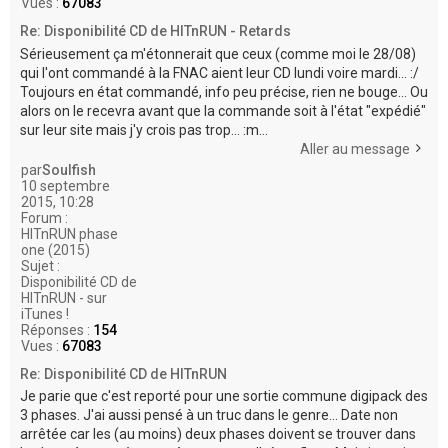
Vues :
67083
Re: Disponibilité CD de HITnRUN - Retards
Sérieusement ça m'étonnerait que ceux (comme moi le 28/08)
qui l'ont commandé à la FNAC aient leur CD lundi voire mardi... :/
Toujours en état commandé, info peu précise, rien ne bouge... Ou
alors on le recevra avant que la commande soit à l'état "expédié"
sur leur site mais j'y crois pas trop... :m...
Aller au message
par
Soulfish
10 septembre
2015, 10:28
Forum :
HITnRUN phase
one (2015)
Sujet :
Disponibilité CD de
HITnRUN - sur
iTunes !
Réponses :
154
Vues :
67083
Re: Disponibilité CD de HITnRUN
Je parie que c'est reporté pour une sortie commune digipack des
3 phases. J'ai aussi pensé à un truc dans le genre... Date non
arrêtée car les (au moins) deux phases doivent se trouver dans