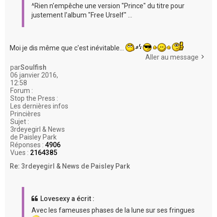
^Rien n'empêche une version "Prince" du titre pour
justement l'album "Free Urself" ...
Moi je dis même que c'est inévitable...
Aller au message
par
Soulfish
06 janvier 2016,
12:58
Forum :
Stop the Press :
Les dernières infos
Princières
Sujet :
3rdeyegirl & News
de Paisley Park
Réponses :
4906
Vues :
2164385
Re: 3rdeyegirl & News de Paisley Park
Lovesexy a écrit :
Avec les fameuses phases de la lune sur ses fringues