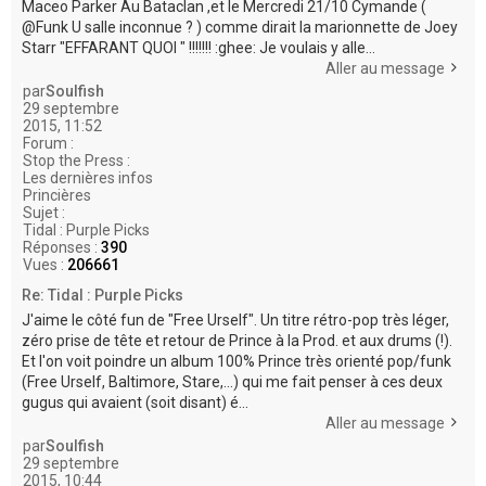
Maceo Parker Au Bataclan ,et le Mercredi 21/10 Cymande (
@Funk U salle inconnue ? ) comme dirait la marionnette de Joey
Starr "EFFARANT QUOI " !!!!!!! :ghee: Je voulais y alle...
Aller au message
par
Soulfish
29 septembre
2015, 11:52
Forum :
Stop the Press :
Les dernières infos
Princières
Sujet :
Tidal : Purple Picks
Réponses :
390
Vues :
206661
Re: Tidal : Purple Picks
J'aime le côté fun de "Free Urself". Un titre rétro-pop très léger,
zéro prise de tête et retour de Prince à la Prod. et aux drums (!).
Et l'on voit poindre un album 100% Prince très orienté pop/funk
(Free Urself, Baltimore, Stare,...) qui me fait penser à ces deux
gugus qui avaient (soit disant) é...
Aller au message
par
Soulfish
29 septembre
2015, 10:44