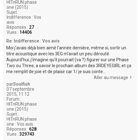
HITnRUN phase
one (2015)
Sujet :
Indifference : Vos
avis
Réponses :
27
Vues :
14406
Re: Indifference : Vos avis
Moi j'avais déjà bien aimé l'année dernière, même si, sortir un
titre acoustique avec les 3EG m'avait un peu dérouté.
Aujourd'hui, j'imagine qu'il pourrait (va ?) figurer sur une Phase
Two ou Three, a savoir le prochain album des 3RDEYEGIRL et ça
me remplit de joie et de plaisir car 1/ je suis conte...
Aller au message
par
Soulfish
07 septembre
2015, 11:12
Forum :
HITnRUN phase
one (2015)
Sujet :
HITnRUN phase
one : Vos avis
Réponses :
628
Vues :
329743