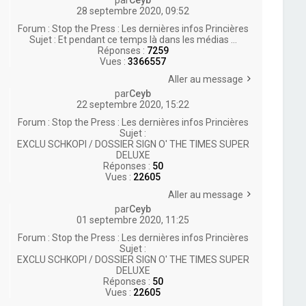
par
Ceyb
28 septembre 2020, 09:52
Forum :
Stop the Press : Les dernières infos Princières
Sujet :
Et pendant ce temps là dans les médias ...
Réponses :
7259
Vues :
3366557
Aller au message
par
Ceyb
22 septembre 2020, 15:22
Forum :
Stop the Press : Les dernières infos Princières
Sujet :
EXCLU SCHKOPI / DOSSIER SIGN O' THE TIMES SUPER
DELUXE
Réponses :
50
Vues :
22605
Aller au message
par
Ceyb
01 septembre 2020, 11:25
Forum :
Stop the Press : Les dernières infos Princières
Sujet :
EXCLU SCHKOPI / DOSSIER SIGN O' THE TIMES SUPER
DELUXE
Réponses :
50
Vues :
22605