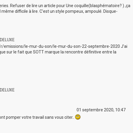
nneries. Refuser de lire un article pour Une coquille(blasphématoire? ) ,ça
 même difficile à lire. C’est un style pompeux, ampoulé. Disque-
 DELUXE
r.fr/emissions/le-mur-du-son/le-mur-du-son-22-septembre-2020 J’ai
ue sur le fait que SOTT marque la rencontre définitive entre la
 DELUXE
01 septembre 2020, 10:47
ont pomper votre travail sans vous citer..