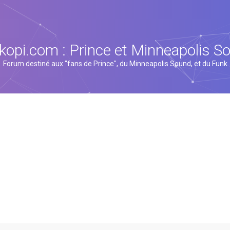
kopi.com : Prince et Minneapolis S
Forum destiné aux "fans de Prince", du Minneapolis Sound, et du Funk