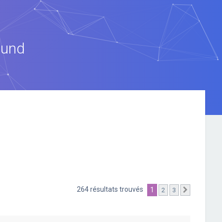
ound
264 résultats trouvés
1
2
3
Suivante