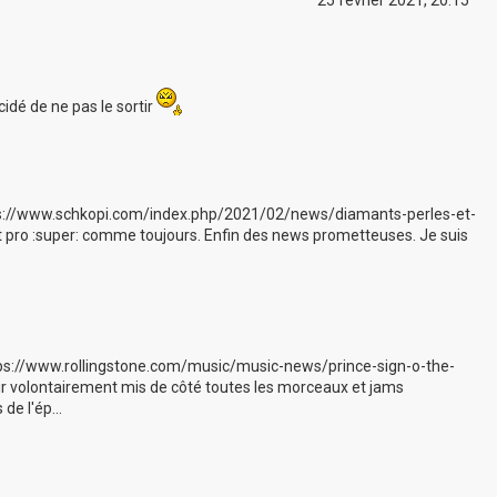
25 février 2021, 20:15
cidé de ne pas le sortir
 https://www.schkopi.com/index.php/2021/02/news/diamants-perles-et-
et pro :super: comme toujours. Enfin des news prometteuses. Je suis
ttps://www.rollingstone.com/music/music-news/prince-sign-o-the-
ir volontairement mis de côté toutes les morceaux et jams
e l'ép...