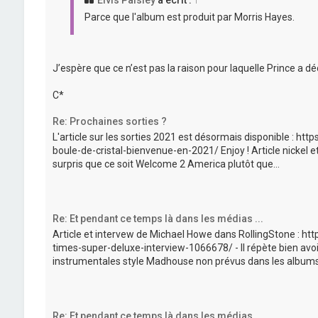
Elvis Paisley
a écrit :
↑
Parce que l'album est produit par Morris Hayes.
J’espère que ce n’est pas la raison pour laquelle Prince a dé
C*
Re: Prochaines sorties ?
L'article sur les sorties 2021 est désormais disponible :
boule-de-cristal-bienvenue-en-2021/ Enjoy ! Article nickel 
surpris que ce soit Welcome 2 America plutôt que...
Re: Et pendant ce temps là dans les médias ...
Article et intervew de Michael Howe dans RollingStone : h
times-super-deluxe-interview-1066678/ - Il répète bien avo
instrumentales style Madhouse non prévus dans les albums d
Re: Et pendant ce temps là dans les médias ...