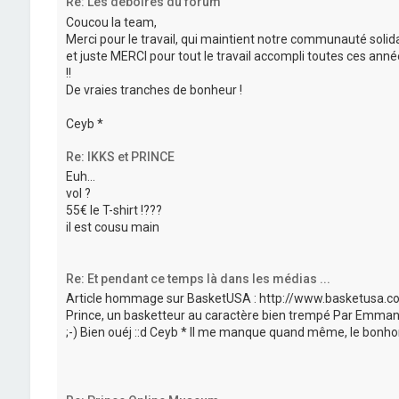
Re: Les déboires du forum
Coucou la team,
Merci pour le travail, qui maintient notre communauté solida
et juste MERCI pour tout le travail accompli toutes ces anné
!!
De vraies tranches de bonheur !
Ceyb *
Re: IKKS et PRINCE
Euh...
vol ?
55€ le T-shirt !???
il est cousu main
Re: Et pendant ce temps là dans les médias ...
Article hommage sur BasketUSA : http://www.basketusa.
Prince, un basketteur au caractère bien trempé Par Emmanu
;-) Bien ouéj ::d Ceyb * Il me manque quand même, le bonh