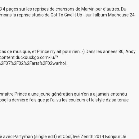
 4 pages sur les reprises de chansons de Marvin par d'autres. Du
u moins la reprise studio de Got To Give It Up - sur l'album Madhouse 24
pas de musique, et Prince n'y ait pour rien ;-) Dans les années 80, Andy
al-content.duckduckgo.com/iu/?
2F07%2F02%2Farts%2F02warhol...
nnaître Prince a une jeune génération qui n'en a a jamais entendu
sg la dernière fois que je l'ai vu les couleurs et le style dz sa tenue
yle avec Partyman (single edit) et Cool, live Zénith 2014 Bonjour Je