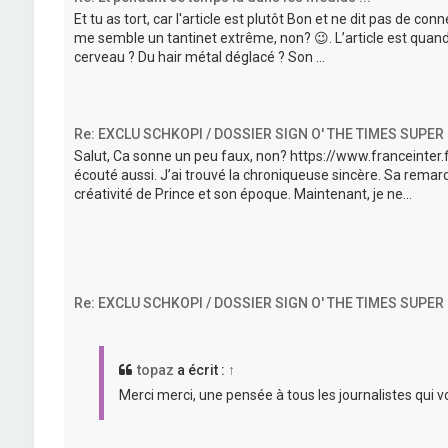
Et tu as tort, car l'article est plutôt Bon et ne dit pas de co
me semble un tantinet extrême, non? 😉. L’article est quand
cerveau ? Du hair métal déglacé ? Son ...
Re: EXCLU SCHKOPI / DOSSIER SIGN O' THE TIMES SUPER
Salut, Ca sonne un peu faux, non? https://www.franceinte
écouté aussi. J’ai trouvé la chroniqueuse sincère. Sa remarq
créativité de Prince et son époque. Maintenant, je ne...
Re: EXCLU SCHKOPI / DOSSIER SIGN O' THE TIMES SUPER
topaz
a écrit :
↑
Merci merci, une pensée à tous les journalistes qui v