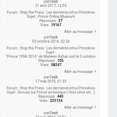
par
Ceyb
21 avril 2017, 12:53
Forum :
Stop the Press : Les dernières infos Princières
Sujet :
Prince Online Museum
Réponses :
37
Vues :
19167
Aller au message
par
Ceyb
03 octobre 2016, 22:26
Forum :
Stop the Press : Les dernières infos Princières
Sujet :
"Prince 1958-2016" de Mobeen Azhar sort le 3 octobre
Réponses :
105
Vues :
58247
Aller au message
par
Ceyb
17 mai 2016, 01:33
Forum :
Stop the Press : Les dernières infos Princières
Sujet :
Revues sur Prince en kiosque ( Hors série etc...)
Réponses :
443
Vues :
233134
Aller au message
par
Ceyb
15 mai 2016, 23:51