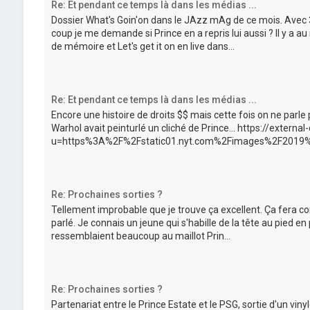
Re: Et pendant ce temps là dans les médias ...
Dossier What's Goin'on dans le JAzz mAg de ce mois. Avec 3
coup je me demande si Prince en a repris lui aussi ? Il y a a
de mémoire et Let's get it on en live dans...
Re: Et pendant ce temps là dans les médias ...
Encore une histoire de droits $$ mais cette fois on ne parle 
Warhol avait peinturlé un cliché de Prince... https://extern
u=https%3A%2F%2Fstatic01.nyt.com%2Fimages%2F2019%
Re: Prochaines sorties ?
Tellement improbable que je trouve ça excellent. Ça fera co
parlé. Je connais un jeune qui s'habille de la tête au pied en p
ressemblaient beaucoup au maillot Prin...
Re: Prochaines sorties ?
Partenariat entre le Prince Estate et le PSG, sortie d'un vin