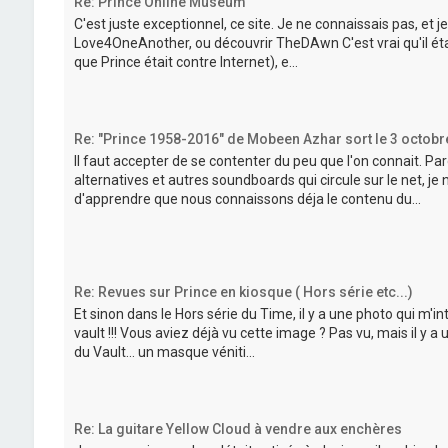
Re: Prince Online Museum
C'est juste exceptionnel, ce site. Je ne connaissais pas, et
Love4OneAnother, ou découvrir TheDAwn C'est vrai qu'il était
que Prince était contre Internet), e...
Re: "Prince 1958-2016" de Mobeen Azhar sort le 3 octobr
Il faut accepter de se contenter du peu que l'on connait. Pa
alternatives et autres soundboards qui circule sur le net, j
d'apprendre que nous connaissons déja le contenu du...
Re: Revues sur Prince en kiosque ( Hors série etc...)
Et sinon dans le Hors série du Time, il y a une photo qui m'int
vault !!! Vous aviez déjà vu cette image ? Pas vu, mais il y a
du Vault... un masque véniti...
Re: La guitare Yellow Cloud à vendre aux enchères